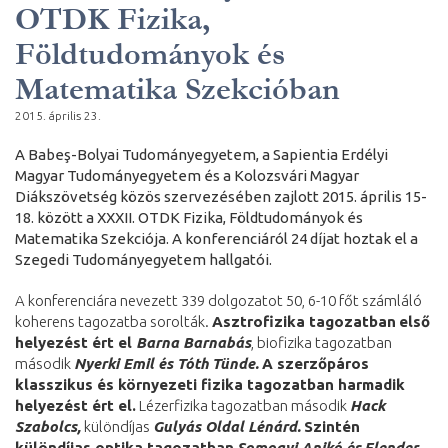
OTDK Fizika,
Földtudományok és
Matematika Szekcióban
2015. április 23.
A Babeş-Bolyai Tudományegyetem, a Sapientia Erdélyi
Magyar Tudományegyetem és a Kolozsvári Magyar
Diákszövetség közös szervezésében zajlott 2015. április 15-
18. között a XXXII. OTDK Fizika, Földtudományok és
Matematika Szekciója. A konferenciáról 24 díjat hoztak el a
Szegedi Tudományegyetem hallgatói.
A konferenciára nevezett 339 dolgozatot 50, 6-10 főt számláló
koherens tagozatba sorolták.
Asztrofizika tagozatban
e
lső
helyezést ért el
Barna Barnabás
, biofizika tagozatban
második
Nyerki Emil és Tóth Tünde.
A szerzőpáros
klasszikus és környezeti fizika tagozatban harmadik
helyezést ért el.
Lézerfizika tagozatban második
Hack
Szabolcs,
különdíjas
Gulyás Oldal Lénárd.
Szintén
különdíjas optika tagozatban
Somogyi Anikó és
Flender