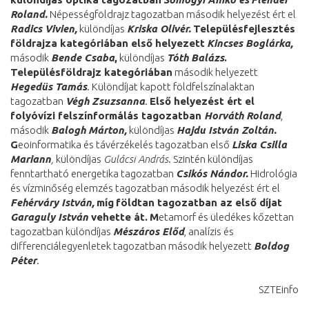
Roland
.
Népességföldrajz tagozatban második helyezést ért el
Radics Vivien,
különdíjas
Kriska Olivér.
Településfejlesztés
földrajza kategóriában e
lső helyezett
Kincses Boglárka,
második
Bende Csaba
,
különdíjas
Tóth Balázs
.
Településföldrajz kategóriában
második helyezett
Hegedüs Tamás
. Különdíjat kapott földfelszínalaktan
tagozatban
Végh Zsuzsanna
.
Első helyezést ért el
folyóvízi felszínformálás tagozatban
Horváth Roland
,
második
Balogh Márton
,
különdíjas
Hajdu István Zoltán
.
G
eoinformatika és távérzékelés tagozatban első
Liska Csilla
Mariann
,
különdíjas
Gulácsi András
. Szintén különdíjas
fenntartható energetika tagozatban
Csikós Nándor
.
Hidrológia
és vízminőség elemzés tagozatban második helyezést ért el
Fehérváry István,
míg
földtan tagozatban az első díjat
Garaguly István
vehette át.
M
etamorf és üledékes kőzettan
tagozatban különdíjas
Mészáros Előd
, analízis és
differenciálegyenletek tagozatban második helyezett
Boldog
Péter
.
SZTEinfo