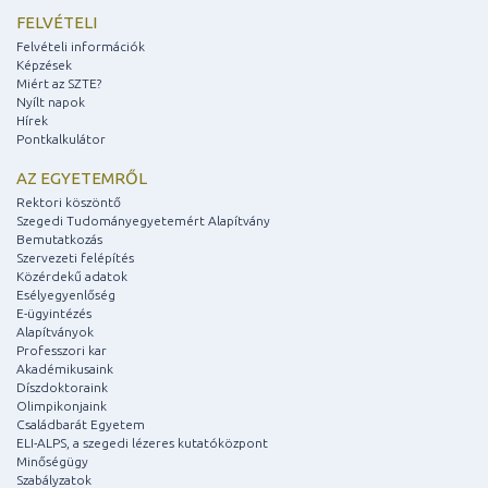
FELVÉTELI
Felvételi információk
Képzések
Miért az SZTE?
Nyílt napok
Hírek
Pontkalkulátor
AZ EGYETEMRŐL
Rektori köszöntő
Szegedi Tudományegyetemért Alapítvány
Bemutatkozás
Szervezeti felépítés
Közérdekű adatok
Esélyegyenlőség
E-ügyintézés
Alapítványok
Professzori kar
Akadémikusaink
Díszdoktoraink
Olimpikonjaink
Családbarát Egyetem
ELI-ALPS, a szegedi lézeres kutatóközpont
Minőségügy
Szabályzatok