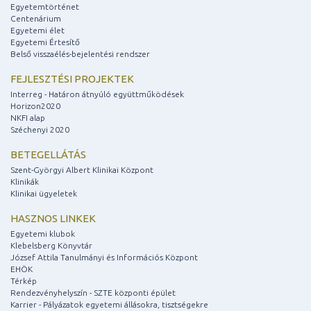
Egyetemtörténet
Centenárium
Egyetemi élet
Egyetemi Értesítő
Belső visszaélés-bejelentési rendszer
FEJLESZTÉSI PROJEKTEK
Interreg - Határon átnyúló együttműködések
Horizon2020
NKFI alap
Széchenyi 2020
BETEGELLÁTÁS
Szent-Györgyi Albert Klinikai Központ
Klinikák
Klinikai ügyeletek
HASZNOS LINKEK
Egyetemi klubok
Klebelsberg Könyvtár
József Attila Tanulmányi és Információs Központ
EHÖK
Térkép
Rendezvényhelyszín - SZTE központi épület
Karrier - Pályázatok egyetemi állásokra, tisztségekre