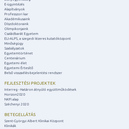
E-ügyintézés
Alapítványok
Professzori kar
Akadémikusaink
Díszdoktoraink
Olimpikonjaink
Családbarát Egyetem
ELI-ALPS, a szegedi lézeres kutatóközpont
Minőségügy
Szabályzatok
Egyetemtörténet
Centenárium
Egyetemi élet
Egyetemi Értesítő
Belső visszaélés-bejelentési rendszer
FEJLESZTÉSI PROJEKTEK
Interreg - Határon átnyúló együttműködések
Horizon2020
NKFI alap
Széchenyi 2020
BETEGELLÁTÁS
Szent-Györgyi Albert Klinikai Központ
Klinikák