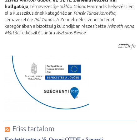
hallgatója
, témavezetője
Siklósi Gábor.
Harmadik helyezést ért
el a Klasszikus ének kategóriában
Pintér Tünde Kornélia
,
témavezetője
Pál Tamás.
A Zeneelmélet-zenetörténet
kategóriában a bizottság különdíjban részesítette
Németh Anna
Mártát
, felkészítő tanára
Asztalos Bence.
SZTEinfo
Friss tartalom
Kezdetét vette a 35. Orvosi OTDK a Szegedi