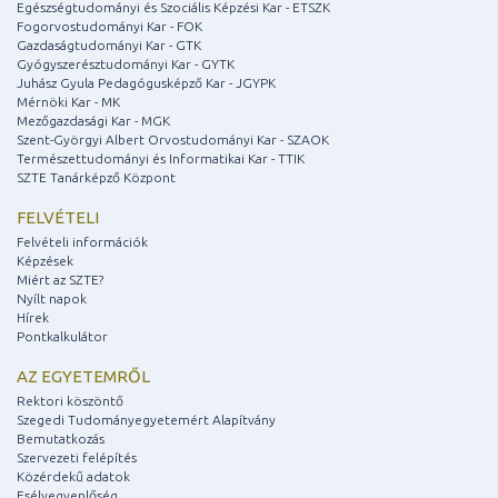
Egészségtudományi és Szociális Képzési Kar - ETSZK
Fogorvostudományi Kar - FOK
Gazdaságtudományi Kar - GTK
Gyógyszerésztudományi Kar - GYTK
Juhász Gyula Pedagógusképző Kar - JGYPK
Mérnöki Kar - MK
Mezőgazdasági Kar - MGK
Szent-Györgyi Albert Orvostudományi Kar - SZAOK
Természettudományi és Informatikai Kar - TTIK
SZTE Tanárképző Központ
FELVÉTELI
Felvételi információk
Képzések
Miért az SZTE?
Nyílt napok
Hírek
Pontkalkulátor
AZ EGYETEMRŐL
Rektori köszöntő
Szegedi Tudományegyetemért Alapítvány
Bemutatkozás
Szervezeti felépítés
Közérdekű adatok
Esélyegyenlőség