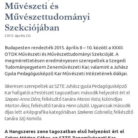
Művészeti és
Művészettudományi
Szekciójában
2015. április 20.
Budapesten rendezték 2015. április 8 – 10. között a XXXII.
OTDK Művészeti és Művészettudományi Szekcióját. A
megmérettetésen eredményesen szerepeltek a Szegedi
Tudományegyetem Zeneművészeti Kar, valamint a Juhász
Gyula Pedagógusképző Kar Művészeti Intézetének diákjai.
Sikeresen szerepeltek az SZTE Juhász gyula Pedagógusképző
Kar hallgatói a Festészet tagozatban: második helyezést ért el
Szepesi Anna Dóra
, felkészítő tanára
Marosi Kata
, különdíjas
Marton Ákos
, felkészítő tanára
Henn László
. Ugyancsak második
díjas lett a Képgrafika kategóriában
Szekeres Gabriella
, felkészítő
tanára
Szíj Kamilla.
A Hangszeres zene tagozatban első helyezést ért el
Szives Márton Gábor
, az SZTE Zeneművészeti Kar