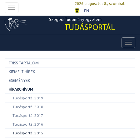
2026. augusztus 8., szombat
Toggle
EN
navigation
Szegedi Tudományegyetem
TUDÁSPORTÁL
Toggl
navig
FRISS TARTALOM
KIEMELT HÍREK
ESEMÉNYEK
HÍRARCHÍVUM
Tudásportál 2019
Tudásportál 2018
Tudásportál 2017
Tudásportál 2016
Tudásportál 2015