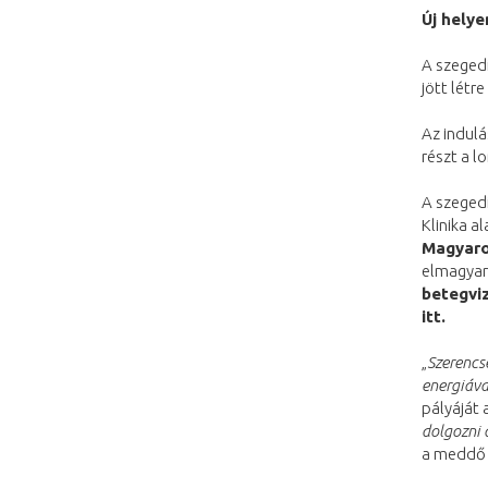
Új helye
A szeged
jött lét
Az indulá
részt a 
A szegedi
Klinika a
Magyaro
elmagyar
betegvi
itt.
„
Szerencs
energiáva
pályáját 
dolgozni 
a meddő 