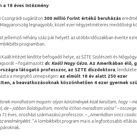
n a 18 éves intézmény
i Csongrádi sugárúton
300 millió forint értékű beruházás
eredmé
re Magyarország legnagyobb, közel ezer négyzetméteres meddőségi k
st jellemző néhány száz pár helyett az utóbbi időszakban évente ezr
lombikbébi programban.
 Kaáli Intézet kinőtte befogadó helye, az SZTE Szülészeti és Nőgyógy
lagsorát – fogalmazott
dr. Kaáli Nagy Géza
. Az Amerikában élő, 
rszágra látogató professzor, az SZTE díszdoktora
, lendület
ázta a megnyitó ünnepségen:
az elmúlt 18 év alatt 250 ezer
ziten, a beavatkozásoknak köszönhetően 4 ezer gyermek szü
ésnek mondhatom magam: olyan körülmények közé kerültem, hogy – mé
l, de – jobban boldogultam, mintha itthon maradtam volna”
– összege
a 72 éves, orosházi származású professzor. – „
Amerikában sincs csoda:
az eredményéért.”
A lombikbébi program ma is a legfontosabb ellátás
pároknak.