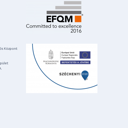
iós Központ
pület
a,