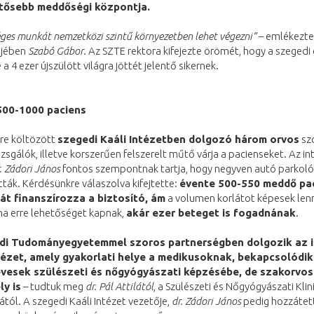
ntősebb meddőségi központja.
éges munkát nemzetközi szintű környezetben lehet végezni”
– emlékezte
őjében
Szabó Gábor
. Az SZTE rektora kifejezte örömét, hogy a szeged
 a 4 ezer újszülött világra jöttét jelentő sikernek.
500-1000 paciens
yre költözött
szegedi Kaáli Intézetben dolgozó három orvos
sz
izsgálók, illetve korszerűen felszerelt műtő várja a pacienseket. Az 
. Zádori János
fontos szempontnak tartja, hogy negyven autó parkolóh
tták. Kérdésünkre válaszolva kifejtette:
évente 500-550 meddő pa
t finanszírozza a biztosító, ám
a volumen korlátot képesek len
 ha erre lehetőséget kapnak,
akár ezer beteget is fogadnának
.
di Tudományegyetemmel szoros partnerségben dolgozik az i
tézet, amely gyakorlati helye a medikusoknak, bekapcsolódik
vesek szülészeti és nőgyógyászati képzésébe, de szakorvos
y is
– tudtuk meg
dr. Pál Attilától
, a Szülészeti és Nőgyógyászati Klin
ától. A szegedi Kaáli Intézet vezetője,
dr. Zádori János
pedig hozzátet