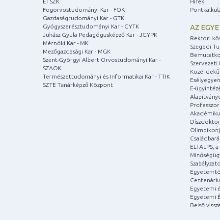
ETSZK
Hírek
Fogorvostudományi Kar - FOK
Pontkalkul
Gazdaságtudományi Kar - GTK
Gyógyszerésztudományi Kar - GYTK
AZ EGY
Juhász Gyula Pedagógusképző Kar - JGYPK
Rektori kö
Mérnöki Kar - MK
Szegedi T
Mezőgazdasági Kar - MGK
Bemutatko
Szent-Györgyi Albert Orvostudományi Kar -
Szervezeti 
SZAOK
Közérdekű
Természettudományi és Informatikai Kar - TTIK
Esélyegyen
SZTE Tanárképző Központ
E-ügyintéz
Alapítvány
Professzori
Akadémiku
Díszdoktor
Olimpikonj
Családbar
ELI-ALPS, 
Minőségüg
Szabályzat
Egyetemtö
Centenári
Egyetemi é
Egyetemi É
Belső vissz