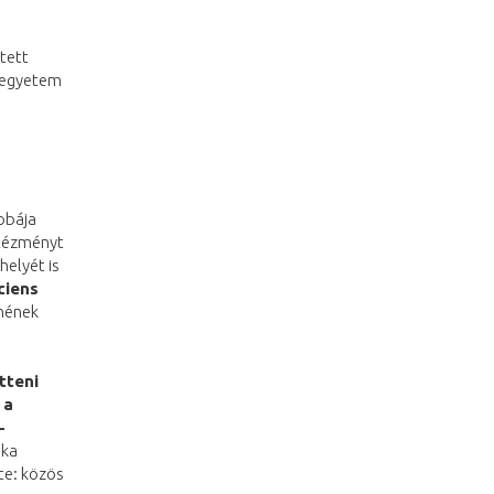
tett
i egyetem
obája
intézményt
elyét is
ciens
nének
tteni
 a
-
ika
te: közös