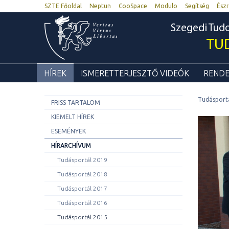
SZTE Főoldal
Neptun
CooSpace
Modulo
Segítség
Észr
Szegedi Tu
TU
HÍREK
ISMERETTERJESZTŐ VIDEÓK
RENDE
Tudásport
FRISS TARTALOM
KIEMELT HÍREK
ESEMÉNYEK
HÍRARCHÍVUM
Tudásportál 2019
Tudásportál 2018
Tudásportál 2017
Tudásportál 2016
Tudásportál 2015