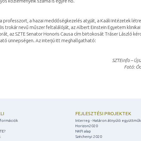
os közleményeik száma is egyre nő.
a professzort, a hazai meddőségkezelés atyját, a Kaáli Intézetek létr
lis trokár nevű műszer feltalálóját, az Albert Einstein Egyetem klinikai
rát, az SZTE Senator Honoris Causa cím birtokosát Tráser László kér
ató ünnepségen. Az interjú itt meghallgatható:
SZTEinfo – Újsz
Fotó: Ó
LI
FEJLESZTÉSI PROJEKTEK
információk
Interreg - Határon átnyúló együttmű
Horizon2020
ZTE?
NKFI alap
k
Széchenyi 2020