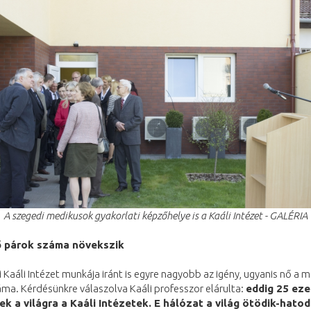
A szegedi medikusok gyakorlati képzőhelye is a Kaáli Intézet - GALÉRIA
 párok száma növekszik
 Kaáli Intézet munkája iránt is egyre nagyobb az igény, ugyanis nő a
ma. Kérdésünkre válaszolva Kaáli professzor elárulta:
eddig 25 eze
ek a világra a Kaáli Intézetek. E hálózat a világ ötödik-hatod