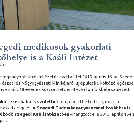
egedi medikusok gyakorlati
őhelye is a Kaáli Intézet
s 16.
g legnagyobb Kaáli Intézetét avatták fel 2015. április 16-án Szege
lészeti és Nőgyógyászati klinikájáról új épületbe költöző egészsé
y elmúlt 18 évének köszönhetően 4 ezer lombikbébi született.
kár ezer baba is születhet
az új épületbe költöző, modern
lésekkel dolgozó
, a Szegedi Tudományegyetemmel továbbra is
űködő szegedi Kaáli Intézetben
– hangzott el a 2015. április 16-i
gen.