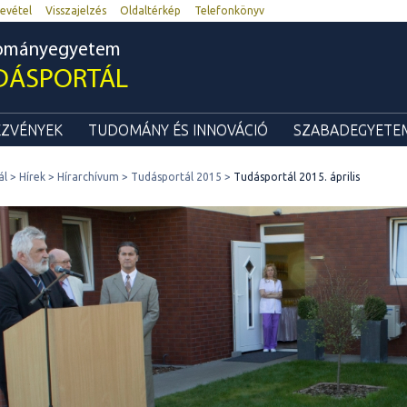
evétel
Visszajelzés
Oldaltérkép
Telefonkönyv
dományegyetem
DÁSPORTÁL
ZVÉNYEK
TUDOMÁNY ÉS INNOVÁCIÓ
SZABADEGYETEM
ál
Hírek
Hírarchívum
Tudásportál 2015
Tudásportál 2015. április