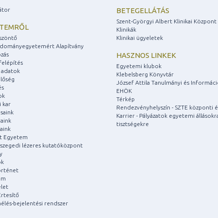
átor
BETEGELLÁTÁS
Szent-Györgyi Albert Klinikai Központ
ETEMRŐL
Klinikák
szöntő
Klinikai ügyeletek
udományegyetemért Alapítvány
zás
HASZNOS LINKEK
felépítés
Egyetemi klubok
 adatok
Klebelsberg Könyvtár
lőség
József Attila Tanulmányi és Informác
és
EHÖK
ok
Térkép
 kar
Rendezvényhelyszín - SZTE központi é
saink
Karrier - Pályázatok egyetemi állásokr
aink
tisztségekre
aink
át Egyetem
a szegedi lézeres kutatóközpont
y
ok
rténet
um
let
rtesítő
aélés-bejelentési rendszer