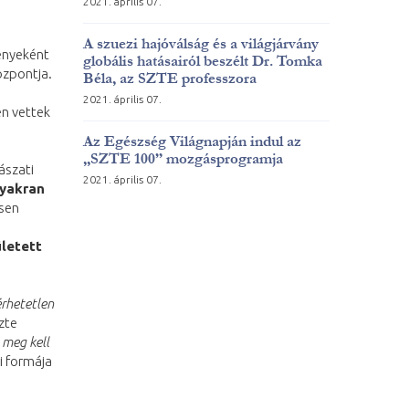
2021. április 07.
A szuezi hajóválság és a világjárvány
nyeként
globális hatásairól beszélt Dr. Tomka
özpontja.
Béla, az SZTE professzora
2021. április 07.
en vettek
Az Egészség Világnapján indul az
„SZTE 100” mozgásprogramja
ászati
2021. április 07.
gyakran
esen
letett
rhetetlen
zte
 meg kell
i formája