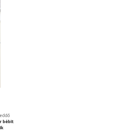
 meddő
r bébit
ik