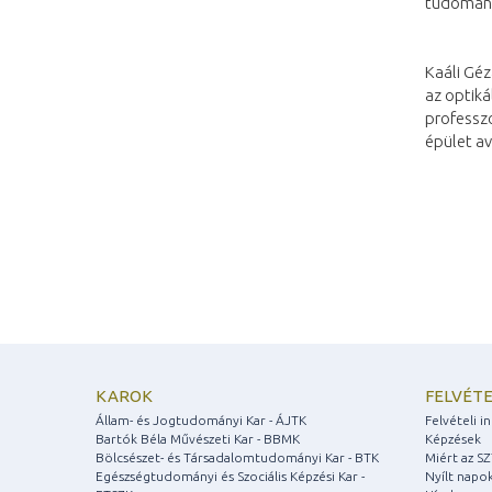
tudomány
Kaáli Géz
az optiká
professzo
épület av
KAROK
FELVÉTE
Állam- és Jogtudományi Kar - ÁJTK
Felvételi 
Bartók Béla Művészeti Kar - BBMK
Képzések
Bölcsészet- és Társadalomtudományi Kar - BTK
Miért az S
Egészségtudományi és Szociális Képzési Kar -
Nyílt napo