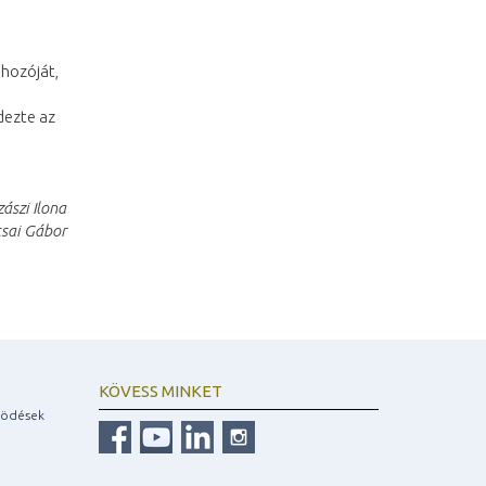
ehozóját,
dezte az
ászi Ilona
csai Gábor
KÖVESS MINKET
ködések