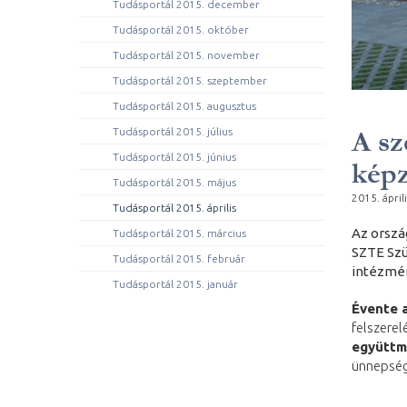
Tudásportál 2015. december
Tudásportál 2015. október
Tudásportál 2015. november
Tudásportál 2015. szeptember
Tudásportál 2015. augusztus
A sz
Tudásportál 2015. július
Tudásportál 2015. június
képz
Tudásportál 2015. május
2015. áprili
Tudásportál 2015. április
Az orszá
Tudásportál 2015. március
SZTE Szü
Tudásportál 2015. február
intézmén
Tudásportál 2015. január
Évente a
felszere
együttm
ünnepsé