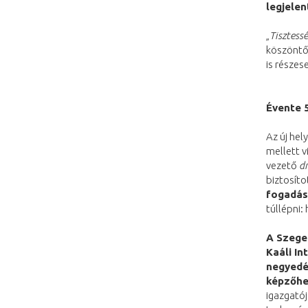
legjele
„
Tisztess
köszönt
is részese
Évente 
Az új hel
mellett v
vezető
dr
biztosíto
fogadásá
túllépni:
A Szege
Kaáli In
negyedé
képzőhel
igazgatój