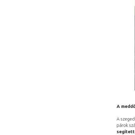
A meddő
A szegedi
párok szá
segített