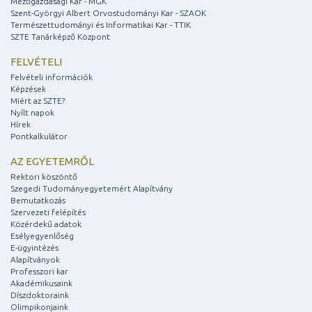
Mezőgazdasági Kar - MGK
Szent-Györgyi Albert Orvostudományi Kar - SZAOK
Természettudományi és Informatikai Kar - TTIK
SZTE Tanárképző Központ
FELVÉTELI
Felvételi információk
Képzések
Miért az SZTE?
Nyílt napok
Hírek
Pontkalkulátor
AZ EGYETEMRŐL
Rektori köszöntő
Szegedi Tudományegyetemért Alapítvány
Bemutatkozás
Szervezeti felépítés
Közérdekű adatok
Esélyegyenlőség
E-ügyintézés
Alapítványok
Professzori kar
Akadémikusaink
Díszdoktoraink
Olimpikonjaink