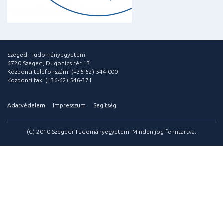
Szegedi Tudományegyetem
6720 Szeged, Dugonics tér 13.
Központi telefonszám: (+36-62) 544-000
Központi fax: (+36-62) 546-371
Adatvédelem
Impresszum
Segítség
(C) 2010 Szegedi Tudományegyetem. Minden jog fenntartva.