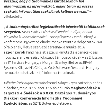
vesszük, hogy a tudományos kutatásokban hol
alkalmazzák az informatikát, akkor talán az összes
szekciót informatikai szekciónak kellene nevezni”
–
vélekedett.
„A tudományterület legjelentősebb képviselői találkoznak
Szegeden.
Mivel csak 14 résztvevő kaphat 1. díjat, annak
elnyerése különös elismerés”
– hangsúlyozta
Dombi József
. A
konferencia ügyvezető elnöke megköszönte a dolgozatok 268
bírálójának, illetve szervező társainak a munkáját. A
szponzorok
iránti háláját azzal is kimutatta a tanácskozás,
hogy az arany és ezüst fokozatú támogató cégek – az Ericsson,
az IT Services Hungary, a Morgan Stanley, illetve az EPAM
Systems Kft., az NNG Kft, az Océ Software Research Hungary –
bemutatkozhattak az ifjú informatikusoknak.
Véletlenített algoritmusok
címmel
Rónyai Lajos
tartott plenáris
előadást, majd 2015. április 16-án délután
megkezdődtek a
tagozati előadások a XXXII. Országos Tudományos
Diákköri Konferencia Infomatika Tudományi
Szekciójában
, az SZTE Bolyai épületében.