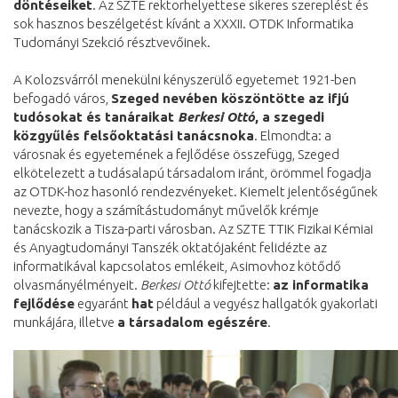
döntéseiket
. Az SZTE rektorhelyettese sikeres szereplést és
sok hasznos beszélgetést kívánt a XXXII. OTDK Informatika
Tudományi Szekció résztvevőinek.
A Kolozsvárról menekülni kényszerülő egyetemet 1921-ben
befogadó város,
Szeged nevében köszöntötte az ifjú
tudósokat és tanáraikat
Berkesi Ottó
, a szegedi
közgyűlés felsőoktatási tanácsnoka
. Elmondta: a
városnak és egyetemének a fejlődése összefügg, Szeged
elkötelezett a tudásalapú társadalom iránt, örömmel fogadja
az OTDK-hoz hasonló rendezvényeket. Kiemelt jelentőségűnek
nevezte, hogy a számítástudományt művelők krémje
tanácskozik a Tisza-parti városban. Az SZTE TTIK Fizikai Kémiai
és Anyagtudományi Tanszék oktatójaként felidézte az
informatikával kapcsolatos emlékeit, Asimovhoz kötődő
olvasmányélményeit.
Berkesi Ottó
kifejtette:
az informatika
fejlődése
egyaránt
hat
például a vegyész hallgatók gyakorlati
munkájára, illetve
a társadalom egészére
.