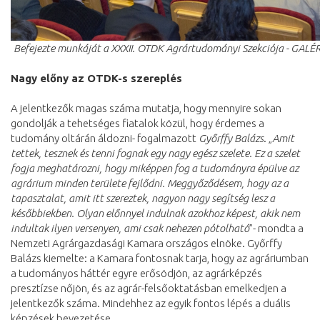
Befejezte munkáját a XXXII. OTDK Agrártudományi Szekciója - GALÉ
Nagy előny az OTDK-s szereplés
A jelentkezők magas száma mutatja, hogy mennyire sokan
gondolják a tehetséges fiatalok közül, hogy érdemes a
tudomány oltárán áldozni- fogalmazott
Győrffy Balázs
. „
Amit
tettek, tesznek és tenni fognak egy nagy egész szelete. Ez a szelet
fogja meghatározni, hogy miképpen fog a tudományra épülve az
agrárium minden területe fejlődni. Meggyőződésem, hogy az a
tapasztalat, amit itt szereztek, nagyon nagy segítség lesz a
későbbiekben. Olyan előnnyel indulnak azokhoz képest, akik nem
indultak ilyen versenyen, ami csak nehezen pótolható
”- mondta a
Nemzeti Agrárgazdasági Kamara országos elnöke. Győrffy
Balázs kiemelte: a Kamara fontosnak tarja, hogy az agráriumban
a tudományos háttér egyre erősödjön, az agrárképzés
presztízse nőjön, és az agrár-felsőoktatásban emelkedjen a
jelentkezők száma. Mindehhez az egyik fontos lépés a duális
képzések bevezetése.