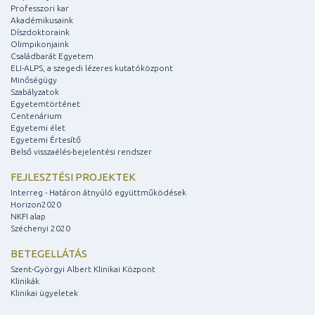
Professzori kar
Akadémikusaink
Díszdoktoraink
Olimpikonjaink
Családbarát Egyetem
ELI-ALPS, a szegedi lézeres kutatóközpont
Minőségügy
Szabályzatok
Egyetemtörténet
Centenárium
Egyetemi élet
Egyetemi Értesítő
Belső visszaélés-bejelentési rendszer
FEJLESZTÉSI PROJEKTEK
Interreg - Határon átnyúló együttműködések
Horizon2020
NKFI alap
Széchenyi 2020
BETEGELLÁTÁS
Szent-Györgyi Albert Klinikai Központ
Klinikák
Klinikai ügyeletek