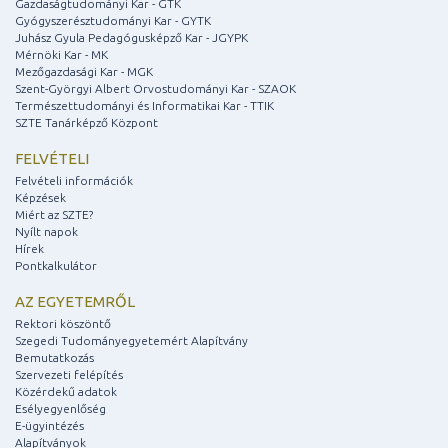
Gazdaságtudományi Kar - GTK
Gyógyszerésztudományi Kar - GYTK
Juhász Gyula Pedagógusképző Kar - JGYPK
Mérnöki Kar - MK
Mezőgazdasági Kar - MGK
Szent-Györgyi Albert Orvostudományi Kar - SZAOK
Természettudományi és Informatikai Kar - TTIK
SZTE Tanárképző Központ
FELVÉTELI
Felvételi információk
Képzések
Miért az SZTE?
Nyílt napok
Hírek
Pontkalkulátor
AZ EGYETEMRŐL
Rektori köszöntő
Szegedi Tudományegyetemért Alapítvány
Bemutatkozás
Szervezeti felépítés
Közérdekű adatok
Esélyegyenlőség
E-ügyintézés
Alapítványok