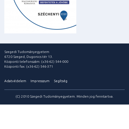
Szegedi Tudományegyetem
6720 Szeged, Dugonics tér 13.
Központi telefonszám: (+36-62) 544-000
Központi fax: (+36-62) 546-371
Adatvédelem
Impresszum
Segítség
(C) 2010 Szegedi Tudományegyetem. Minden jog fenntartva.