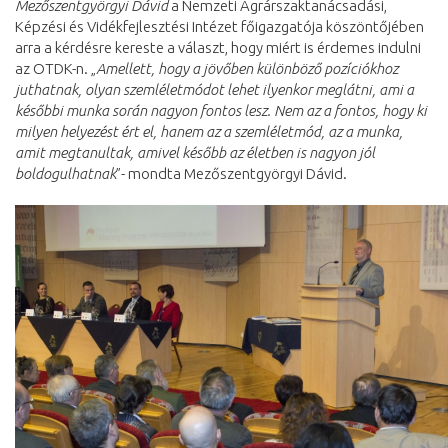
Mezőszentgyörgyi Dávid
a Nemzeti Agrárszaktanácsadási,
Képzési és Vidékfejlesztési Intézet főigazgatója köszöntőjében
arra a kérdésre kereste a választ, hogy miért is érdemes indulni
az OTDK-n. „
Amellett, hogy a jövőben különböző pozíciókhoz
juthatnak, olyan szemléletmódot lehet ilyenkor meglátni, ami a
későbbi munka során nagyon fontos lesz. Nem az a fontos, hogy ki
milyen helyezést ért el, hanem az a szemléletmód, az a munka,
amit megtanultak, amivel később az életben is nagyon jól
boldogulhatnak
”- mondta Mezőszentgyörgyi Dávid.