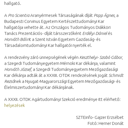
hallgató.
A
Pro Scientia
Aranyérmesek Társaságának díját
Papp Ágnes
, a
Budapesti Corvinus Egyetem Kertészettudományi Kar
hallgatója vehette át. Az Országos Tudományos Diákköri
Tanács Prezentációs- díját társszerzőként
Erdélyi Dániel
és
Horváth Bálin
t a Szent István Egyetem Gazdaság- és
Társadalomtudományi Kar hallgatói nyerték el.
A rendezvény záró ünnepségének végén
Keszthelyi- Szabó Gábor
,
a Szegedi Tudományegyetem Mérnöki Kar dékánja, valamint
Horváth József
, a Szegedi Tudományegyetem Mezőgazdasági
Kar dékánja adták át a XXXIII. OTDK rendezésének jogát
Schmidt
Rezső
nek a Nyugat-Magyarországi Egyetem Mezőgazdasági- és
Élelmiszertudományi Kar dékánjának.
A XXXII. OTDK Agártudományi Szekció eredménye itt elérhető:
helyezések
SZTEinfo- Gajzer Erzsébet
Fotó: Herner Donát