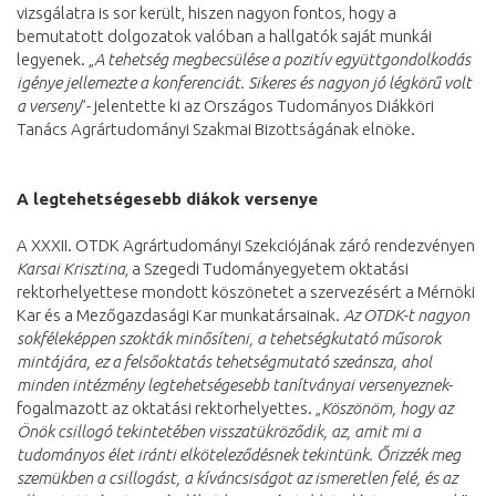
vizsgálatra is sor került, hiszen nagyon fontos, hogy a
bemutatott dolgozatok valóban a hallgatók saját munkái
legyenek. „
A tehetség megbecsülése a pozitív együttgondolkodás
igénye jellemezte a konferenciát. Sikeres és nagyon jó légkörű volt
a verseny
”- jelentette ki az Országos Tudományos Diákköri
Tanács Agrártudományi Szakmai Bizottságának elnöke.
A legtehetségesebb diákok versenye
A XXXII. OTDK Agrártudományi Szekciójának záró rendezvényen
Karsai Krisztina
, a Szegedi Tudományegyetem oktatási
rektorhelyettese mondott köszönetet a szervezésért a Mérnöki
Kar és a Mezőgazdasági Kar munkatársainak.
Az OTDK-t nagyon
sokféleképpen szokták minősíteni, a tehetségkutató műsorok
mintájára, ez a felsőoktatás tehetségmutató szeánsza, ahol
minden intézmény legtehetségesebb tanítványai versenyeznek
-
fogalmazott az oktatási rektorhelyettes. „
Köszönöm, hogy az
Önök csillogó tekintetében visszatükröződik, az, amit mi a
tudományos élet iránti elköteleződésnek tekintünk. Őrizzék meg
szemükben a csillogást, a kíváncsiságot az ismeretlen felé, és az