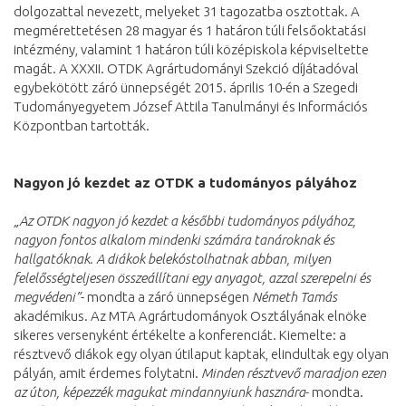
dolgozattal nevezett, melyeket 31 tagozatba osztottak. A
megmérettetésen 28 magyar és 1 határon túli felsőoktatási
intézmény, valamint 1 határon túli középiskola képviseltette
magát. A XXXII. OTDK Agrártudományi Szekció díjátadóval
egybekötött záró ünnepségét 2015. április 10-én a Szegedi
Tudományegyetem József Attila Tanulmányi és Információs
Központban tartották.
Nagyon jó kezdet az OTDK a tudományos pályához
„Az OTDK nagyon jó kezdet a későbbi tudományos pályához,
nagyon fontos alkalom mindenki számára tanároknak és
hallgatóknak. A diákok belekóstolhatnak abban, milyen
felelősségteljesen összeállítani egy anyagot, azzal szerepelni és
megvédeni”
- mondta a záró ünnepségen
Németh Tamás
akadémikus. Az MTA Agrártudományok Osztályának elnöke
sikeres versenyként értékelte a konferenciát. Kiemelte: a
résztvevő diákok egy olyan útilaput kaptak, elindultak egy olyan
pályán, amit érdemes folytatni.
Minden résztvevő maradjon ezen
az úton, képezzék magukat mindannyiunk hasznára
- mondta.