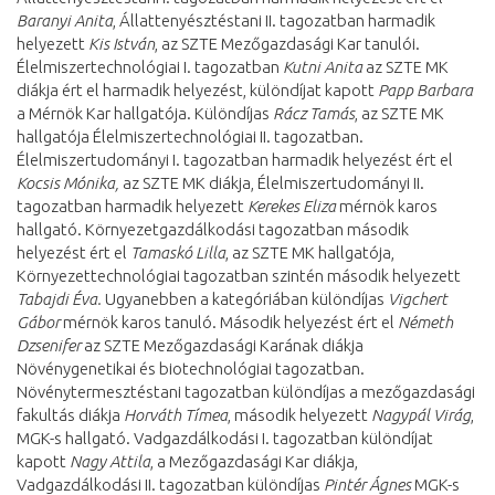
Baranyi Anita
, Állattenyésztéstani II. tagozatban harmadik
helyezett
Kis István
, az SZTE Mezőgazdasági Kar tanulói.
Élelmiszertechnológiai I. tagozatban
Kutni Anita
az SZTE MK
diákja ért el harmadik helyezést, különdíjat kapott
Papp Barbara
a Mérnök Kar hallgatója. Különdíjas
Rácz Tamás
, az SZTE MK
hallgatója Élelmiszertechnológiai II. tagozatban.
Élelmiszertudományi I. tagozatban harmadik helyezést ért el
Kocsis Mónika,
az SZTE MK diákja, Élelmiszertudományi II.
tagozatban harmadik helyezett
Kerekes Eliza
mérnök karos
hallgató. Környezetgazdálkodási tagozatban második
helyezést ért el
Tamaskó Lilla
, az SZTE MK hallgatója,
Környezettechnológiai tagozatban szintén második helyezett
Tabajdi Éva.
Ugyanebben a kategóriában különdíjas
Vigchert
Gábor
mérnök karos tanuló. Második helyezést ért el
Németh
Dzsenifer
az SZTE Mezőgazdasági Karának diákja
Növénygenetikai és biotechnológiai tagozatban.
Növénytermesztéstani tagozatban különdíjas a mezőgazdasági
fakultás diákja
Horváth Tímea
, második helyezett
Nagypál Virág
,
MGK-s hallgató. Vadgazdálkodási I. tagozatban különdíjat
kapott
Nagy Attila
, a Mezőgazdasági Kar diákja,
Vadgazdálkodási II. tagozatban különdíjas
Pintér Ágnes
MGK-s