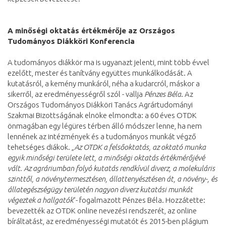
A minőségi oktatás értékmérője az Országos
Tudományos Diákköri Konferencia
A tudományos diákkör ma is ugyanazt jelenti, mint több évvel
ezelőtt, mester és tanítvány együttes munkálkodását. A
kutatásról, a kemény munkáról, néha a kudarcról, máskor a
sikerről, az eredményességről szól - vallja
Pénzes Béla
. Az
Országos Tudományos Diákköri Tanács Agrártudományi
Szakmai Bizottságának elnöke elmondta: a 60 éves OTDK
önmagában egy légüres térben álló módszer lenne, ha nem
lennének az intézmények és a tudományos munkát végző
tehetséges diákok. „
Az OTDK a felsőoktatás, az oktató munka
egyik minőségi területe lett, a minőségi oktatás értékmérőjévé
vált. Az agráriumban folyó kutatás rendkívül diverz, a molekuláris
szinttől, a növénytermesztésen, állattenyésztésen át, a növény-, és
állategészségügy területén nagyon diverz kutatási munkát
végeztek a hallgatók
”- fogalmazott Pénzes Béla. Hozzátette:
bevezették az OTDK online nevezési rendszerét, az online
bíráltatást, az eredményességi mutatót és 2015-ben plágium