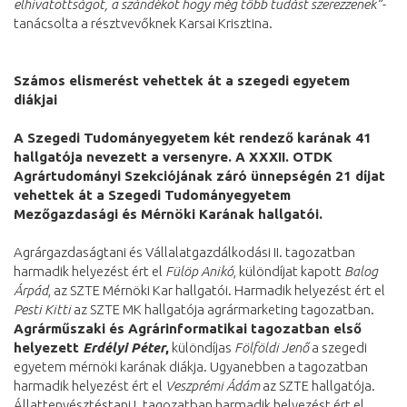
elhivatottságot, a szándékot hogy még több tudást szerezzenek”-
tanácsolta a résztvevőknek Karsai Krisztina.
Számos elismerést vehettek át a szegedi egyetem
diákjai
A Szegedi Tudományegyetem két rendező karának 41
hallgatója nevezett a versenyre. A XXXII. OTDK
Agrártudományi Szekciójának záró ünnepségén 21 díjat
vehettek át a Szegedi Tudományegyetem
Mezőgazdasági és Mérnöki Karának hallgatói.
Agrárgazdaságtani és Vállalatgazdálkodási II. tagozatban
harmadik helyezést ért el
Fülöp Anikó
, különdíjat kapott
Balog
Árpád
, az SZTE Mérnöki Kar hallgatói. Harmadik helyezést ért el
Pesti Kitti
az SZTE MK hallgatója agrármarketing tagozatban.
Agrárműszaki és Agrárinformatikai tagozatban első
helyezett
Erdélyi Péter
,
különdíjas
Fölföldi Jenő
a szegedi
egyetem mérnöki karának diákja. Ugyanebben a tagozatban
harmadik helyezést ért el
Veszprémi Ádám
az SZTE hallgatója.
Állattenyésztéstani I. tagozatban harmadik helyezést ért el