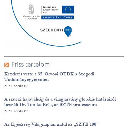
Friss tartalom
Kezdetét vette a 35. Orvosi OTDK a Szegedi
Tudományegyetemen
2021. április 07.
A szuezi hajóválság és a világjárvány globális hatásairól
beszélt Dr. Tomka Béla, az SZTE professzora
2021. április 07.
Az Egészség Világnapján indul az „SZTE 100”