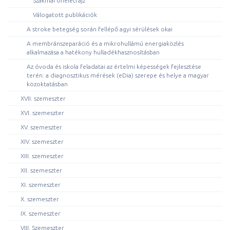
Szakmai önéletrajz
Válogatott publikációk
A stroke betegség során fellépő agyi sérülések okai
A membránszeparáció és a mikrohullámú energiaközlés
alkalmazása a hatékony hulladékhasznosításban
Az óvoda és iskola feladatai az értelmi képességek fejlesztése
terén: a diagnosztikus mérések (eDia) szerepe és helye a magyar
közoktatásban
XVII. szemeszter
XVI. szemeszter
XV. szemeszter
XIV. szemeszter
XIII. szemeszter
XII. szemeszter
XI. szemeszter
X. szemeszter
IX. szemeszter
VIII. Szemeszter