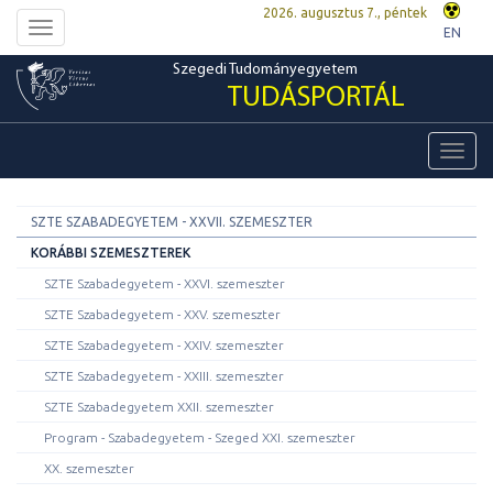
2026. augusztus 7., péntek
Toggle
EN
navigation
Szegedi Tudományegyetem
TUDÁSPORTÁL
Toggl
navig
SZTE SZABADEGYETEM - XXVII. SZEMESZTER
KORÁBBI SZEMESZTEREK
SZTE Szabadegyetem - XXVI. szemeszter
SZTE Szabadegyetem - XXV. szemeszter
SZTE Szabadegyetem - XXIV. szemeszter
SZTE Szabadegyetem - XXIII. szemeszter
SZTE Szabadegyetem XXII. szemeszter
Program - Szabadegyetem - Szeged XXI. szemeszter
XX. szemeszter