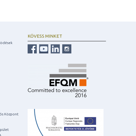
KÖVESS MINKET
ködések
iós Központ
pület
a,