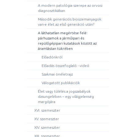
A modern patológia szerepe az orvosi
diagnosztikában
Második generációs bioüzemanyagok:
van-e élet az első generáció után?
A láthatatlan megértése felé:
párhuzamok a járműipari és
repülőgépipari kutatások között az
áramlástan tükrében
Előadónkról
Előadás összefoglaló - videó
Szakmai önéletrajz
Válogatott publikációk
Élet vagy túlélés a jogszabályok
dzsungelében – egy világjelenség
margójára
XVI. szemeszter
XV. szemeszter
XIV. szemeszter
XIII. szemeszter