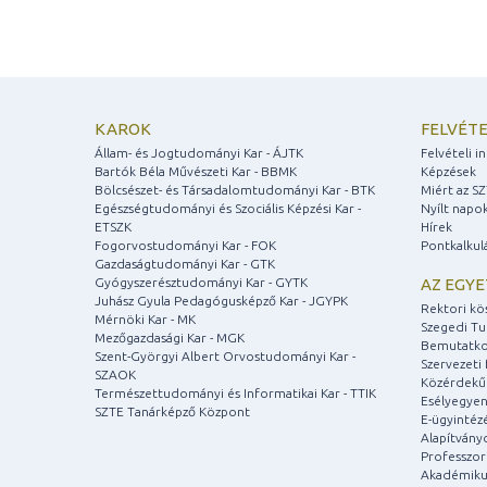
KAROK
FELVÉTE
Állam- és Jogtudományi Kar - ÁJTK
Felvételi 
Bartók Béla Művészeti Kar - BBMK
Képzések
Bölcsészet- és Társadalomtudományi Kar - BTK
Miért az S
Egészségtudományi és Szociális Képzési Kar -
Nyílt napo
ETSZK
Hírek
Fogorvostudományi Kar - FOK
Pontkalkul
Gazdaságtudományi Kar - GTK
Gyógyszerésztudományi Kar - GYTK
AZ EGY
Juhász Gyula Pedagógusképző Kar - JGYPK
Rektori kö
Mérnöki Kar - MK
Szegedi T
Mezőgazdasági Kar - MGK
Bemutatko
Szent-Györgyi Albert Orvostudományi Kar -
Szervezeti 
SZAOK
Közérdekű
Természettudományi és Informatikai Kar - TTIK
Esélyegyen
SZTE Tanárképző Központ
E-ügyintéz
Alapítvány
Professzori
Akadémiku