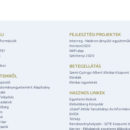
LI
FEJLESZTÉSI PROJEKTEK
információk
Interreg - Határon átnyúló együttmű
Horizon2020
ZTE?
NKFI alap
k
Széchenyi 2020
átor
BETEGELLÁTÁS
Szent-Györgyi Albert Klinikai Központ
ETEMRŐL
Klinikák
szöntő
Klinikai ügyeletek
udományegyetemért Alapítvány
zás
HASZNOS LINKEK
felépítés
Egyetemi klubok
 adatok
Klebelsberg Könyvtár
lőség
József Attila Tanulmányi és Informác
és
EHÖK
ok
Térkép
 kar
Rendezvényhelyszín - SZTE központi é
saink
Karrier - Pályázatok egyetemi állásokr