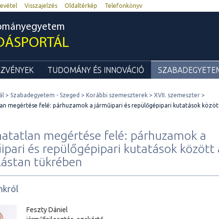
evétel
Visszajelzés
Oldaltérkép
Telefonkönyv
dományegyetem
DÁSPORTÁL
ZVÉNYEK
TUDOMÁNY ÉS INNOVÁCIÓ
SZABADEGYETEM
ál
Szabadegyetem - Szeged
Korábbi szemeszterek
XVII. szemeszter
lan megértése felé: párhuzamok a járműipari és repülőgépipari kutatások közö
hatatlan megértése felé: párhuzamok a
ipari és repülőgépipari kutatások között 
ástan tükrében
nkról
Feszty Dániel