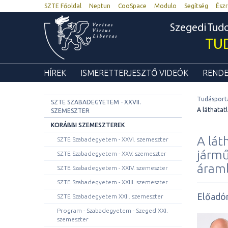
SZTE Főoldal
Neptun
CooSpace
Modulo
Segítség
Észr
Szegedi Tu
TU
HÍREK
ISMERETTERJESZTŐ VIDEÓK
RENDE
Tudásport
SZTE SZABADEGYETEM - XXVII.
A láthatat
SZEMESZTER
KORÁBBI SZEMESZTEREK
A lát
SZTE Szabadegyetem - XXVI. szemeszter
jármű
SZTE Szabadegyetem - XXV. szemeszter
áraml
SZTE Szabadegyetem - XXIV. szemeszter
SZTE Szabadegyetem - XXIII. szemeszter
Előadó
SZTE Szabadegyetem XXII. szemeszter
Program - Szabadegyetem - Szeged XXI.
szemeszter