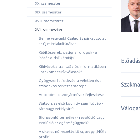
XX. szemeszter
XIX. szemeszter
XVIII. szemeszter
XVII. szemeszter
Benne vagyunk? Család és párkapcsolat
az új médiakultúrában
Kábítószerek, designer drogok - a
'sötét oldal' kémiája"
Előadás
Kihívások a transzlációs informatikában
- prekompetitív válaszok?
Gyógyszerfelfedezés: a véletlen és a
Szakmai
szándékos tervezés szerepe
Autonóm haszonjárművek fejlesztése
Watson, az első kognitív számítógép -
Válogat
társ vagy vetélytárs?
Biohasonló termékek - revolúció vagy
evolúció az egészségügynek?
A sikeres női vezetés titka, avagy „NŐ! a
profit”