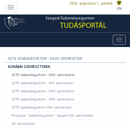
2026. augusztus 7., péntek
Toggle
EN
navigation
Szegedi Tudományegyetem
TUDÁSPORTÁL
Toggl
navig
SZTE SZABADEGYETEM - XXVII. SZEMESZTER
KORÁBBI SZEMESZTEREK
SZTE Szabadegyetem - XXVI. szemeszter
SZTE Szabadegyetem - XXV. szemeszter
SZTE Szabadegyetem - XXIV. szemeszter
SZTE Szabadegyetem - XXIII. szemeszter
SZTE Szabadegyetem XXII. szemeszter
Program - Szabadegyetem - Szeged XXI. szemeszter
XX. szemeszter