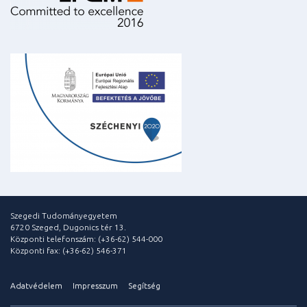
Szegedi Tudományegyetem
6720 Szeged, Dugonics tér 13.
Központi telefonszám: (+36-62) 544-000
Központi fax: (+36-62) 546-371
Adatvédelem
Impresszum
Segítség