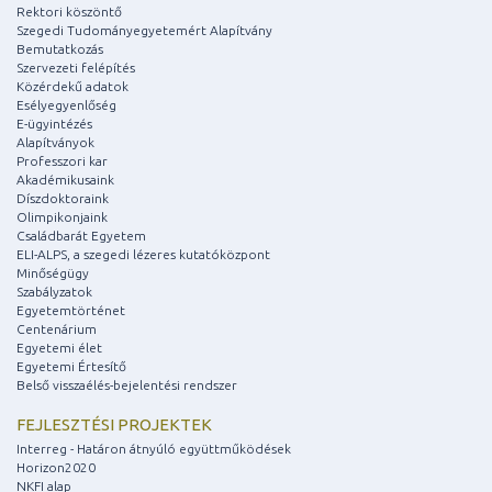
Rektori köszöntő
Szegedi Tudományegyetemért Alapítvány
Bemutatkozás
Szervezeti felépítés
Közérdekű adatok
Esélyegyenlőség
E-ügyintézés
Alapítványok
Professzori kar
Akadémikusaink
Díszdoktoraink
Olimpikonjaink
Családbarát Egyetem
ELI-ALPS, a szegedi lézeres kutatóközpont
Minőségügy
Szabályzatok
Egyetemtörténet
Centenárium
Egyetemi élet
Egyetemi Értesítő
Belső visszaélés-bejelentési rendszer
FEJLESZTÉSI PROJEKTEK
Interreg - Határon átnyúló együttműködések
Horizon2020
NKFI alap