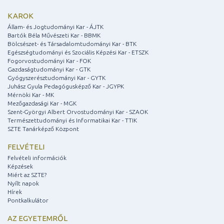
KAROK
Állam- és Jogtudományi Kar - ÁJTK
Bartók Béla Művészeti Kar - BBMK
Bölcsészet- és Társadalomtudományi Kar - BTK
Egészségtudományi és Szociális Képzési Kar - ETSZK
Fogorvostudományi Kar - FOK
Gazdaságtudományi Kar - GTK
Gyógyszerésztudományi Kar - GYTK
Juhász Gyula Pedagógusképző Kar - JGYPK
Mérnöki Kar - MK
Mezőgazdasági Kar - MGK
Szent-Györgyi Albert Orvostudományi Kar - SZAOK
Természettudományi és Informatikai Kar - TTIK
SZTE Tanárképző Központ
FELVÉTELI
Felvételi információk
Képzések
Miért az SZTE?
Nyílt napok
Hírek
Pontkalkulátor
AZ EGYETEMRŐL