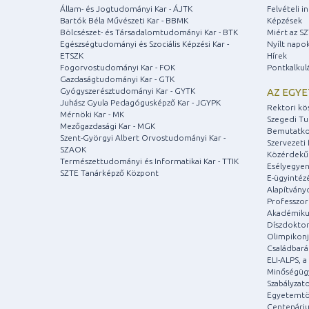
Állam- és Jogtudományi Kar - ÁJTK
Felvételi 
Bartók Béla Művészeti Kar - BBMK
Képzések
Bölcsészet- és Társadalomtudományi Kar - BTK
Miért az S
Egészségtudományi és Szociális Képzési Kar -
Nyílt napo
ETSZK
Hírek
Fogorvostudományi Kar - FOK
Pontkalkul
Gazdaságtudományi Kar - GTK
Gyógyszerésztudományi Kar - GYTK
AZ EGY
Juhász Gyula Pedagógusképző Kar - JGYPK
Rektori kö
Mérnöki Kar - MK
Szegedi T
Mezőgazdasági Kar - MGK
Bemutatko
Szent-Györgyi Albert Orvostudományi Kar -
Szervezeti 
SZAOK
Közérdekű
Természettudományi és Informatikai Kar - TTIK
Esélyegyen
SZTE Tanárképző Központ
E-ügyintéz
Alapítvány
Professzori
Akadémiku
Díszdoktor
Olimpikonj
Családbar
ELI-ALPS, 
Minőségüg
Szabályzat
Egyetemtö
Centenári