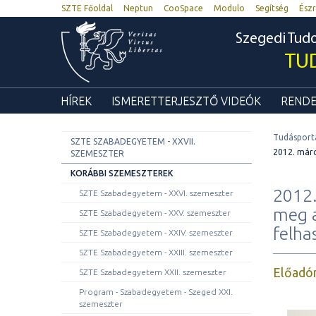
SZTE Főoldal
Neptun
CooSpace
Modulo
Segítség
Észr
Szegedi Tu
TU
HÍREK
ISMERETTERJESZTŐ VIDEÓK
RENDE
Tudásport
SZTE SZABADEGYETEM - XXVII.
2012. márc
SZEMESZTER
KORÁBBI SZEMESZTEREK
2012.
SZTE Szabadegyetem - XXVI. szemeszter
meg a
SZTE Szabadegyetem - XXV. szemeszter
felha
SZTE Szabadegyetem - XXIV. szemeszter
SZTE Szabadegyetem - XXIII. szemeszter
Előadó
SZTE Szabadegyetem XXII. szemeszter
Program - Szabadegyetem - Szeged XXI.
szemeszter