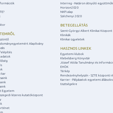
információk
Interreg - Határon átnyúló együttmű
Horizon2020
ZTE?
NKFI alap
k
Széchenyi 2020
átor
BETEGELLÁTÁS
Szent-Györgyi Albert Klinikai Központ
ETEMRŐL
Klinikák
szöntő
Klinikai ügyeletek
udományegyetemért Alapítvány
zás
HASZNOS LINKEK
felépítés
Egyetemi klubok
 adatok
Klebelsberg Könyvtár
lőség
József Attila Tanulmányi és Informác
és
EHÖK
ok
Térkép
 kar
Rendezvényhelyszín - SZTE központi é
saink
Karrier - Pályázatok egyetemi állásokr
aink
tisztségekre
aink
át Egyetem
a szegedi lézeres kutatóközpont
y
ok
rténet
um