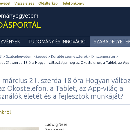
evétel
Visszajelzés
Oldaltérkép
Telefonkönyv
dományegyetem
DÁSPORTÁL
ZVÉNYEK
TUDOMÁNY ÉS INNOVÁCIÓ
SZABADEGYETEM
ál
Szabadegyetem - Szeged
Korábbi szemeszterek
IX. szemeszter
ius 21. szerda 18 óra Hogyan változtatja meg az Okostelefon, a Tablet, az App-v
 március 21. szerda 18 óra Hogyan változ
z Okostelefon, a Tablet, az App-világ a
sználók életét és a fejlesztõk munkáját?
nkról
Ludwig Neer