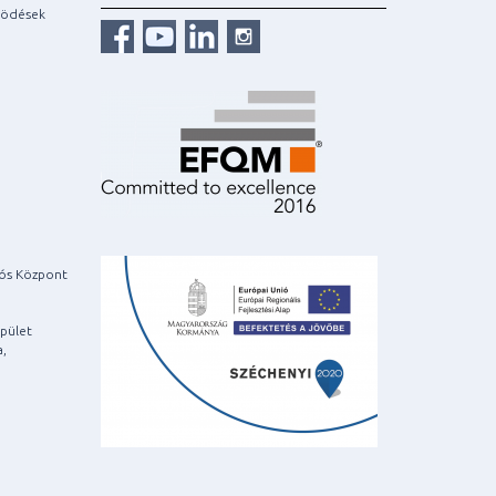
ködések
iós Központ
pület
a,