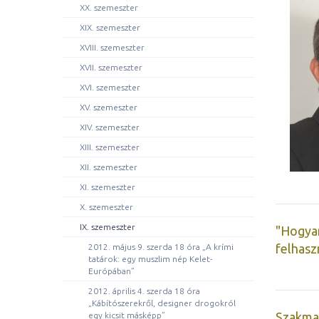
XX. szemeszter
XIX. szemeszter
XVIII. szemeszter
XVII. szemeszter
XVI. szemeszter
XV. szemeszter
XIV. szemeszter
XIII. szemeszter
XII. szemeszter
XI. szemeszter
X. szemeszter
IX. szemeszter
"Hogyan
felhasz
2012. május 9. szerda 18 óra „A krími
tatárok: egy muszlim nép Kelet-
Európában”
2012. április 4. szerda 18 óra
„Kábítószerekről, designer drogokról
Szakmai
egy kicsit másképp”