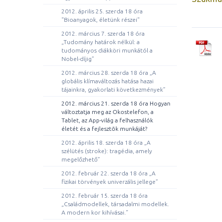
2012. április 25. szerda 18 óra
"Bioanyagok, életünk részei"
2012. március 7. szerda 18 óra
„Tudomány határok nélkül: a
tudományos diákköri munkától a
Nobel-díjig”
2012. március 28. szerda 18 óra „A
globális klímaváltozás hatása hazai
tájainkra, gyakorlati következmények”
2012. március 21. szerda 18 óra Hogyan
változtatja meg az Okostelefon, a
Tablet, az App-világ a felhasználók
életét és a fejlesztõk munkáját?
2012. április 18. szerda 18 óra „A
szélütés (stroke): tragédia, amely
megelőzhető”
2012. február 22. szerda 18 óra „A
fizikai törvények univerzális jellege”
2012. február 15. szerda 18 óra
„Családmodellek, társadalmi modellek.
A modern kor kihívásai.”