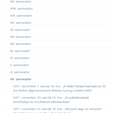
XIX. szemeszter
XVIII. szemeszter
XVII. szemeszter
XVI. szemeszter
XV. szemeszter
XIV. szemeszter
XIII. szemeszter
XII. szemeszter
XI. szemeszter
X. szemeszter
IX. szemeszter
VIII. Szemeszter
2011. december 7. szerda 18. óra - „A hallás fizikája-tisztelgés az 50
éve Nobel díjjal kitüntetett Békésy György emléke előtt”
2011. november 30. szerda 18. óra - „Az adatbányászat
lehetőségei és modellezés hálózatokban”
2011. november 23. szerda 18. óra - „Mérjünk vagy ne mérjünk?