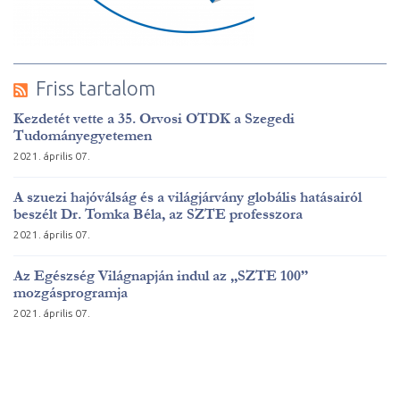
Friss tartalom
Kezdetét vette a 35. Orvosi OTDK a Szegedi
Tudományegyetemen
2021. április 07.
A szuezi hajóválság és a világjárvány globális hatásairól
beszélt Dr. Tomka Béla, az SZTE professzora
2021. április 07.
Az Egészség Világnapján indul az „SZTE 100”
mozgásprogramja
2021. április 07.