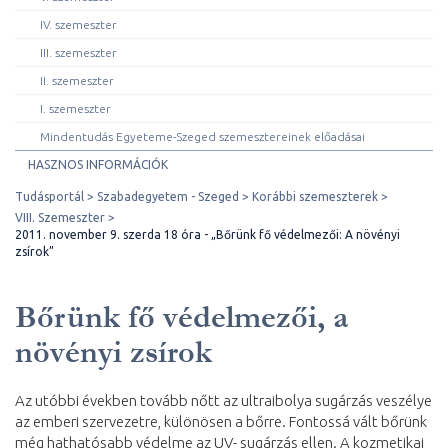
IV. szemeszter
III. szemeszter
II. szemeszter
I. szemeszter
Mindentudás Egyeteme-Szeged szemesztereinek előadásai
HASZNOS INFORMÁCIÓK
Tudásportál
Szabadegyetem - Szeged
Korábbi szemeszterek
VIII. Szemeszter
2011. november 9. szerda 18 óra - „Bőrünk fő védelmezői: A növényi
zsírok”
Bőrünk fő védelmezői, a
növényi zsírok
Az utóbbi években tovább nőtt az ultraibolya sugárzás veszélye
az emberi szervezetre, különösen a bőrre. Fontossá vált bőrünk
még hathatósabb védelme az UV- sugárzás ellen. A kozmetikai