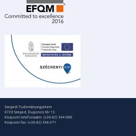
Szegedi Tudományegyetem
6720 Szeged, Dugonics tér 13.
Központi telefonszám: (+36-62) 544-000
Központi fax: (+36-62) 546-371