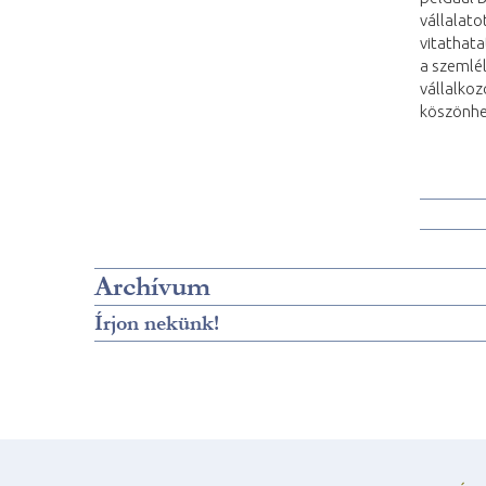
vállalato
vitathata
a szemlé
vállalko
köszönhe
Archívum
Írjon nekünk!