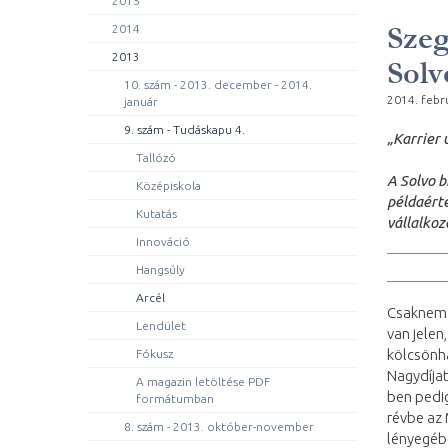
2015
Szeg
2014
2013
Solv
10. szám - 2013. december - 2014.
2014. febr
január
9. szám - Tudáskapu 4.
„Karrier 
Tallózó
A Solvo 
Középiskola
példaérté
Kutatás
vállalkoz
Innováció
Hangsúly
Arcél
Csaknem 
Lendület
van jelen
kölcsönha
Fókusz
Nagydíjat
A magazin letöltése PDF
ben pedi
formátumban
révbe az
8. szám - 2013. október-november
lényegébe