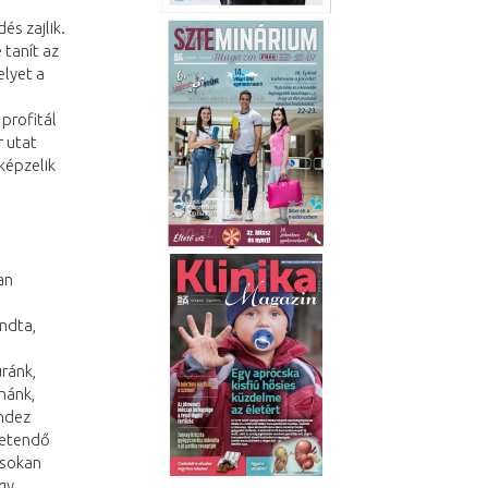
s zajlik.
 tanít az
elyet a
profitál
r utat
képzelik
an
ndta,
úránk,
nánk,
indez
vetendő
 sokan
egy