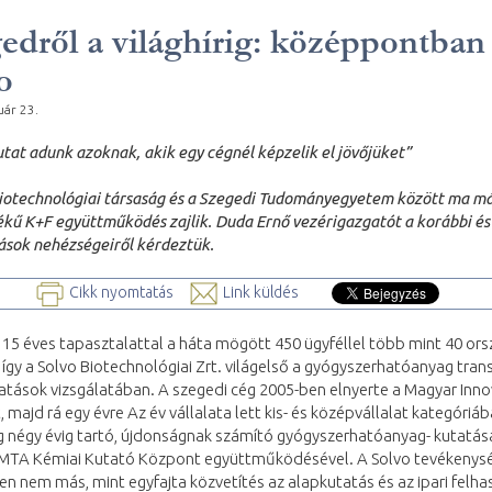
edről a világhírig: középpontban
o
uár 23.
utat adunk azoknak, akik egy cégnél képzelik el jövőjüket”
biotechnológiai társaság és a Szegedi Tudományegyetem között ma m
kű K+F együttműködés zajlik. Duda Ernő vezérigazgatót a korábbi és
ások nehézségeiről kérdeztük.
Cikk nyomtatás
Link küldés
15 éves tapasztalattal a háta mögött 450 ügyféllel több mint 40 or
, így a Solvo Biotechnológiai Zrt. világelső a gyógyszerhatóanyag tran
tások vizsgálatában. A szegedi cég 2005-ben elnyerte a Magyar Inno
, majd rá egy évre Az év vállalata lett kis- és középvállalat kategóriáb
g négy évig tartó, újdonságnak számító gyógyszerhatóanyag- kutatása
 MTA Kémiai Kutató Központ együttműködésével. A Solvo tevékenys
n nem más, mint egyfajta közvetítés az alapkutatás és az ipari felha