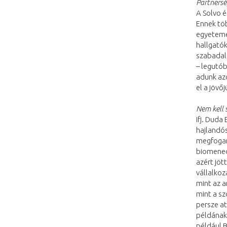
Partners
A Solvo 
Ennek töb
egyetemen
hallgatók
szabadalm
– legutób
adunk az
el a jövő
Nem kell 
Ifj. Duda
hajlandós
megfogan 
biomenedz
azért jöt
vállalkoz
mint az a
mint a sz
persze at
példának,
például B