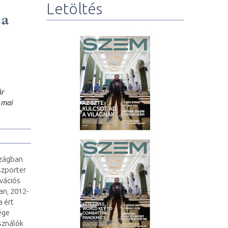
Letöltés
 a
ár
 mai
szágban
szporter
vációs
an, 2012-
 ért
ége
sználók