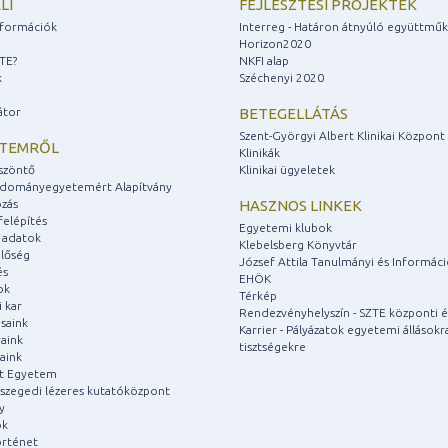
LI
FEJLESZTÉSI PROJEKTEK
információk
Interreg - Határon átnyúló együttmű
Horizon2020
ZTE?
NKFI alap
k
Széchenyi 2020
átor
BETEGELLÁTÁS
Szent-Györgyi Albert Klinikai Központ
ETEMRŐL
Klinikák
szöntő
Klinikai ügyeletek
udományegyetemért Alapítvány
zás
HASZNOS LINKEK
felépítés
Egyetemi klubok
 adatok
Klebelsberg Könyvtár
lőség
József Attila Tanulmányi és Informác
és
EHÖK
ok
Térkép
 kar
Rendezvényhelyszín - SZTE központi é
saink
Karrier - Pályázatok egyetemi állásokr
aink
tisztségekre
aink
át Egyetem
a szegedi lézeres kutatóközpont
y
ok
rténet