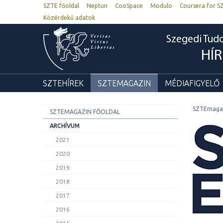
SZTE főoldal
Neptun
CooSpace
Modulo
Coursera for S
Közérdekű adatok
Szegedi Tu
HÍ
SZTEHÍREK
SZTEMAGAZIN
MÉDIAFIGYELŐ
SZTEmaga
SZTEMAGAZIN FŐOLDAL
ARCHÍVUM
2021
2020
2019
2018
2017
2016