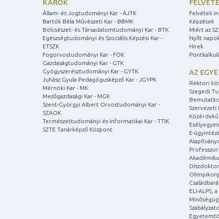
KAROK
FELVÉTE
Állam- és Jogtudományi Kar - ÁJTK
Felvételi 
Bartók Béla Művészeti Kar - BBMK
Képzések
Bölcsészet- és Társadalomtudományi Kar - BTK
Miért az S
Egészségtudományi és Szociális Képzési Kar -
Nyílt napo
ETSZK
Hírek
Fogorvostudományi Kar - FOK
Pontkalkul
Gazdaságtudományi Kar - GTK
Gyógyszerésztudományi Kar - GYTK
AZ EGY
Juhász Gyula Pedagógusképző Kar - JGYPK
Rektori kö
Mérnöki Kar - MK
Szegedi T
Mezőgazdasági Kar - MGK
Bemutatko
Szent-Györgyi Albert Orvostudományi Kar -
Szervezeti 
SZAOK
Közérdekű
Természettudományi és Informatikai Kar - TTIK
Esélyegyen
SZTE Tanárképző Központ
E-ügyintéz
Alapítvány
Professzori
Akadémiku
Díszdoktor
Olimpikonj
Családbar
ELI-ALPS, 
Minőségüg
Szabályzat
Egyetemtö