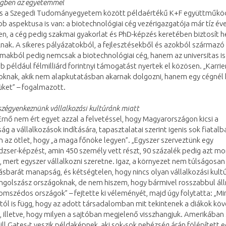
égben az egyetemmel
és a Szegedi Tudományegyetem között példaértékű K+F együttműködé
b aspektusa is van: a biotechnológiai cég vezérigazgatója már tíz éve
, a cég pedig szakmai gyakorlat és PhD-képzés keretében biztosít h
nak. A sikeres pályázatokból, a fejlesztésekből és azokból származó
akból pedig nemcsak a biotechnológiai cég, hanem az universitas is 
b például félmilliárd forintnyi támogatást nyertek el közösen. „Karrie
oknak, akik nem alapkutatásban akarnak dolgozni, hanem egy cégnél 
jüket” – fogalmazott.
szégyenkeznünk vállalkozási kultúránk miatt
 Ernő nem ért egyet azzal a felvetéssel, hogy Magyarországon kicsi a
ág a vállalkozások indítására, tapasztalatai szerint igenis sok fiatalb
az ötlet, hogy „a maga főnöke legyen”. „Egyszer szerveztünk egy
ser-képzést, amin 450 személy vett részt, 90 százalék pedig azt mo
t, mert egyszer vállalkozni szeretne. Igaz, a környezet nem túlságosan
ásbarát manapság, és kétségtelen, hogy nincs olyan vállalkozási kult
ngolszász országoknak, de nem hiszem, hogy bármivel rosszabbul áll
omszédos országok” – fejtette ki véleményét, majd úgy folytatta: „M
tól is függ, hogy az adott társadalomban mit tekintenek a diákok kö
 illetve, hogy milyen a sajtóban megjelenő visszhangjuk. Amerikában
ill Gates-t veszik példaképnek, aki sok-sok nehézség árán fölépített 