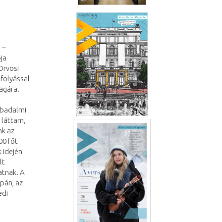
 –
pja
Orvosi
efolyással
magára.
abadalmi
 láttam,
nk az
00 főt
 idején
lt
atnak. A
pán, az
edi