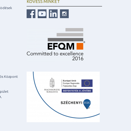
KÖVESS MINKET
ködések
iós Központ
pület
a,