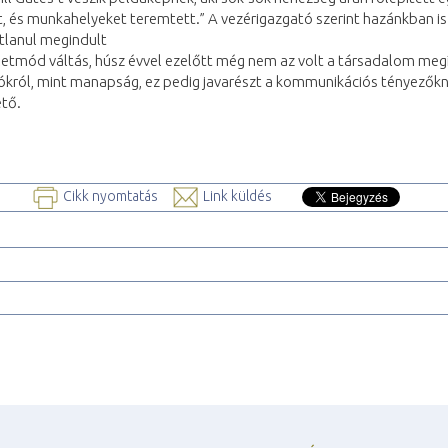
t, és munkahelyeket teremtett.” A vezérigazgató szerint hazánkban is
tlanul megindult
letmód váltás, húsz évvel ezelőtt még nem az volt a társadalom megí
zókról, mint manapság, ez pedig javarészt a kommunikációs tényezők
tő.
Cikk nyomtatás
Link küldés