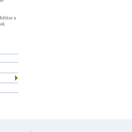
télése a
nek