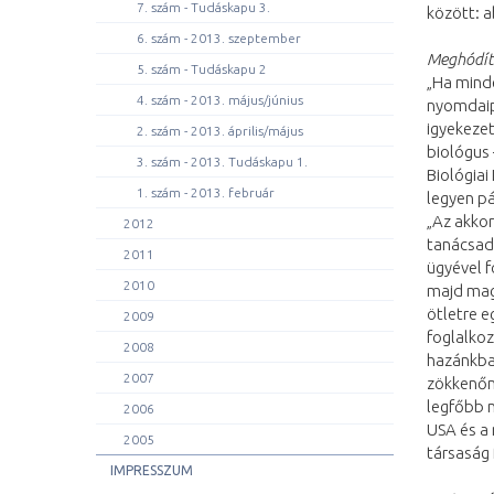
7. szám - Tudáskapu 3.
között: a
6. szám - 2013. szeptember
Meghódít
5. szám - Tudáskapu 2
„Ha mind
4. szám - 2013. május/június
nyomdaipa
igyekezet
2. szám - 2013. április/május
biológus
3. szám - 2013. Tudáskapu 1.
Biológiai
1. szám - 2013. február
legyen pá
„Az akko
2012
tanácsad
2011
ügyével 
2010
majd magy
ötletre e
2009
foglalkoz
2008
hazánkban
2007
zökkenőm
legfőbb n
2006
USA és a 
2005
társaság 
IMPRESSZUM