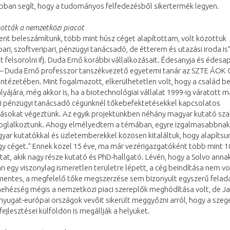
bban segít, hogy a tudományos felfedezésből sikertermék legyen.
ották a nemzetközi piacot
ent beleszámítunk, több mint húsz céget alapítottam, volt közöttük
ri, szoftveripari, pénzügyi tanácsadó, de étterem és utazási iroda is”
t felsorolni ifj. Duda Ernő korábbi vállalkozásait. Édesanyja és édesa
 – Duda Ernő professzor tanszékvezető egyetemi tanár az SZTE ÁOK 
 Intézetében. Mint fogalmazott, elkerülhetetlen volt, hogy a család b
lyájára, még akkor is, ha a biotechnológiai vállalat 1999-ig váratott 
ri pénzügyi tanácsadó cégünknél tőkebefektetésekkel kapcsolatos
ásokat végeztünk. Az egyik projektünkben néhány magyar kutató sz
foglalkoztunk. Ahogy elmélyedtem a témában, egyre izgalmasabbnak
ar kutatókkal és üzletemberekkel közösen kitaláltuk, hogy alapítsu
gy céget.” Ennek közel 15 éve, ma már vezérigazgatóként több mint 1
tat, akik nagy része kutató és PhD-hallgató. Lévén, hogy a Solvo annak
 egy viszonylag ismeretlen területre lépett, a cég beindítása nem vo
entes, a megfelelő tőke megszerzése sem bizonyult egyszerű felad
ehézség mégis a nemzetközi piaci szereplők meghódítása volt, de Ja
nyugat-európai országok vevőit sikerült meggyőzni arról, hogy a szeg
fejlesztései külföldön is megállják a helyüket.