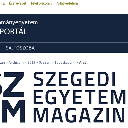
ZTE
Észrevétel
Telefonkönyv
Adatvédelem
dományegyetem
RPORTÁL
SAJTÓSZOBA
zin
Archívum
2013
9. szám - Tudáskapu 4.
Arcél