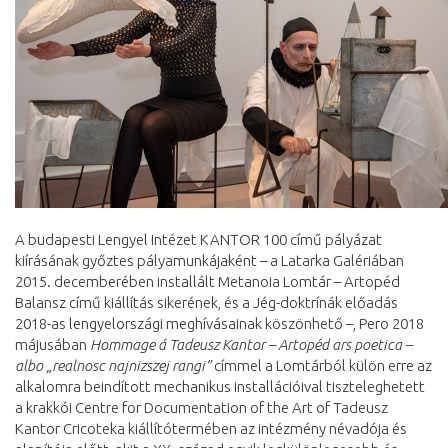
A budapesti Lengyel Intézet KANTOR 100 című pályázat
kiírásának győztes pályamunkájaként – a Latarka Galériában
2015. decemberében installált Metanoia Lomtár – Artopéd
Balansz című kiállítás sikerének, és a Jég-doktrínák előadás
2018-as lengyelországi meghívásainak köszönhető –, Pero 2018
májusában
Hommage á Tadeusz Kantor – Artopéd ars poetica –
albo „realnosc najnizszej rangi”
címmel a Lomtárból külön erre az
alkalomra beindított mechanikus installációival tiszteleghetett
a krakkói Centre for Documentation of the Art of Tadeusz
Kantor Cricoteka kiállítótermében az intézmény névadója és