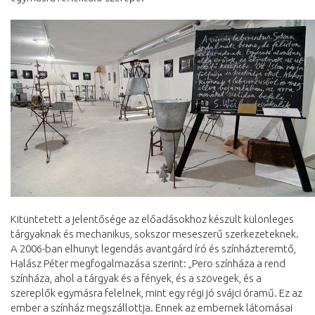
Kitüntetett a jelentősége az előadásokhoz készült különleges
tárgyaknak és mechanikus, sokszor meseszerű szerkezeteknek.
A 2006-ban elhunyt legendás avantgárd író és színházteremtő,
Halász Péter megfogalmazása szerint: „Pero színháza a rend
színháza, ahol a tárgyak és a fények, és a szövegek, és a
szereplők egymásra felelnek, mint egy régi jó svájci óramű. Ez az
ember a színház megszállottja. Ennek az embernek látomásai