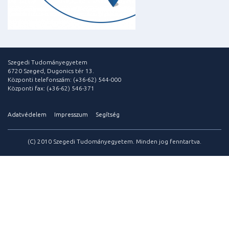
Szegedi Tudományegyetem
6720 Szeged, Dugonics tér 13.
Központi telefonszám: (+36-62) 544-000
Központi fax: (+36-62) 546-371
Adatvédelem
Impresszum
Segítség
(C) 2010 Szegedi Tudományegyetem. Minden jog fenntartva.