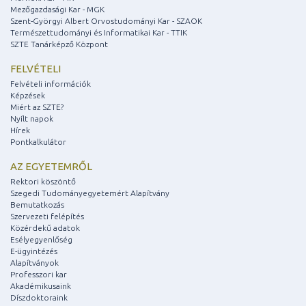
Mezőgazdasági Kar - MGK
Szent-Györgyi Albert Orvostudományi Kar - SZAOK
Természettudományi és Informatikai Kar - TTIK
SZTE Tanárképző Központ
FELVÉTELI
Felvételi információk
Képzések
Miért az SZTE?
Nyílt napok
Hírek
Pontkalkulátor
AZ EGYETEMRŐL
Rektori köszöntő
Szegedi Tudományegyetemért Alapítvány
Bemutatkozás
Szervezeti felépítés
Közérdekű adatok
Esélyegyenlőség
E-ügyintézés
Alapítványok
Professzori kar
Akadémikusaink
Díszdoktoraink