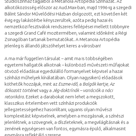
Stúdiószínház tagjaiból a Metanoia Artopédia Színházat. Az
alkotóközösség először az Aud.Max-ban, majd 1996-ig a szegedi
Bálint Sándor Művelődési Házban dolgozott, ezt követően két
évig egy lakástérbe kényszerültek, azóta pedig hazai és
nemzetközi fesztiválok rendszeres fellépései mellett többnyire
a szegedi Grand Café mozitermében, valamint időnként a Régi
Zsinagóban tartanak bemutatókat. A Metanoia Artopédia
jelenleg is állandó játszóhelyet keres a városban!
A ma már független társulat – amit ma is többségében
egyetemi hallgatók alkotnak – különböző művészeti műfajokat
ötvöző előadásai egyedülálló formanyelvet képvisel a hazai
színházi műhelyek kínálatában. Olyan nagysikerű előadások
köthetők hozzájuk, mint az
Eszme-idő
, a
Balgák kertje
,
Az
átkozott történet
vagy a
Jég-doktrínák – variációk a náci
retorikára
. Ezeket a darabokat nem lehet a megszokott,
klasszikus értelemben vett színházi produkciók
jellegzetességeihez hasonlítani, ugyanis olyan művészi
komplexitást képviselnek, amelyben a mozgásnak, a színészi
jelenlétnek, a szövegnek, a díszleteknek, a megvilágításnak és a
zenének egységesen van fontos, egymásra épülő, alkalmasint
egymásra reflektáló szerepe.