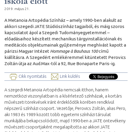
iskola előtt
2019. május 21.
A Metanoia Artopédia Színház – amely 1990-ben alakult az
akkori szegedi JATE Stúdiószínház tagjaiból, és máig szoros
kapcsolatot ápol a Szegedi Tudományegyetemmel –
előadásaihoz készített mechanikus tárgyinstallációinak és
meditációs objektumainak gyűjteménye meghívást kapott a
párizsi Magyar Intézet
Hommage à Bauhaus 100
című
kiállításra. A Szegedért emlékéremmel kitüntetett Perovics
Zoltán útja az Aud.Max-tól a 92, Rue Bonaparte Paris-ig.
Cikk nyomtatás
Link küldés
A szegedi Metanoia Artopédia nemcsak itthon, hanem
nemzetközi viszonylatban is a kísérletező színházak, a kortárs
művészeti törekvések iránt érdeklődők körében rendkívül
népszerű színházi csoport. Vezetője, Perovics Zoltán, alias Pero,
aki 1983 és 1989 között több egyetemi színházi társulat
munkájába bekapcsolódott, majd 1990-ben a JATE öntevékeny
művészeti csoportjaként megalapította az akkori JATE