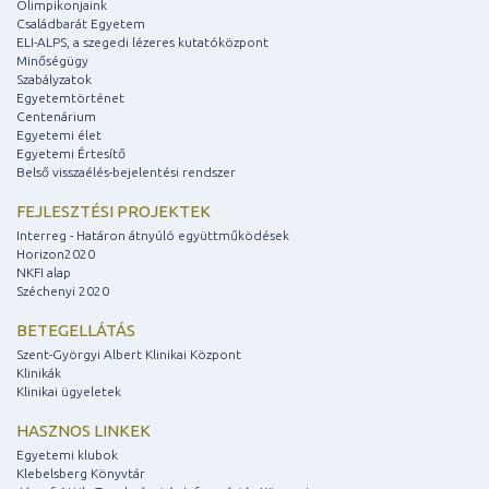
Olimpikonjaink
Családbarát Egyetem
ELI-ALPS, a szegedi lézeres kutatóközpont
Minőségügy
Szabályzatok
Egyetemtörténet
Centenárium
Egyetemi élet
Egyetemi Értesítő
Belső visszaélés-bejelentési rendszer
FEJLESZTÉSI PROJEKTEK
Interreg - Határon átnyúló együttműködések
Horizon2020
NKFI alap
Széchenyi 2020
BETEGELLÁTÁS
Szent-Györgyi Albert Klinikai Központ
Klinikák
Klinikai ügyeletek
HASZNOS LINKEK
Egyetemi klubok
Klebelsberg Könyvtár