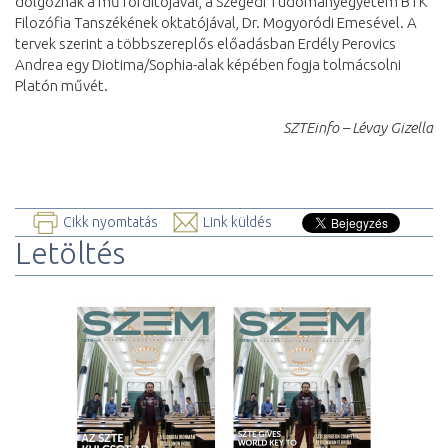
dolgoznak a mű fordítójával, a Szegedi Tudományegyetem BTK
Filozófia Tanszékének oktatójával, Dr. Mogyoródi Emesével. A
tervek szerint a többszereplős előadásban Erdély Perovics
Andrea egy Diotima/Sophia-alak képében fogja tolmácsolni
Platón művét.
SZTEinfo – Lévay Gizella
Cikk nyomtatás
Link küldés
Letöltés