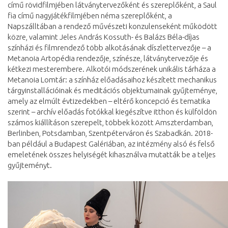
című rövidfilmjében látványtervezőként és szereplőként, a Saul
fia című nagyjátékfilmjében néma szereplőként, a
Napszálltában a rendező művészeti konzulenseként működött
közre, valamint Jeles András Kossuth- és Balázs Béla-díjas
színházi és filmrendező több alkotásának díszlettervezője – a
Metanoia Artopédia rendezője, színésze, látványtervezője és
kétkezi mesterembere. Alkotói módszerének unikális tárháza a
Metanoia Lomtár: a színház előadásaihoz készített mechanikus
tárgyinstallációinak és meditációs objektumainak gyűjteménye,
amely az elmúlt évtizedekben – eltérő koncepció és tematika
szerint – archív előadás fotókkal kiegészítve itthon és külföldön
számos kiállításon szerepelt, többek között Amszterdamban,
Berlinben, Potsdamban, Szentpéterváron és Szabadkán. 2018-
ban például a Budapest Galériában, az intézmény alsó és felső
emeletének összes helyiségét kihasználva mutatták be a teljes
gyűjteményt.