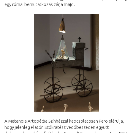
egy római bemutatkozás zárja majd.
A Metanoia Artopédia Színházzal kapcsolatosan Pero elárulja,
hogy jelenleg Platón Szókratész védőbeszédén együtt