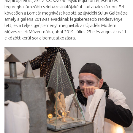
alapítója előtt, akit a XX. század egyik legkülönlegesebb és
legmeghatározóbb színházcsinálójaként tartanak számon. Ezt
követően a Lomtár meghívást kapott az újvidéki Suluv Galériába,
amely a galéria 2018-as évadának legsikeresebb rendezvénye
lett, és a teljes gyűjteményt meghívták az Újvidéki Modern
Művészetek Múzeumába, ahol 2019. július 25-e és augusztus 11-
e között kerül sor a bemutatkozásra.