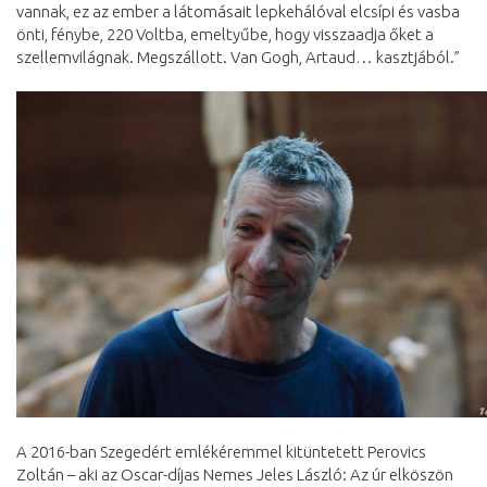
vannak, ez az ember a látomásait lepkehálóval elcsípi és vasba
önti, fénybe, 220 Voltba, emeltyűbe, hogy visszaadja őket a
szellemvilágnak. Megszállott. Van Gogh, Artaud… kasztjából.”
A 2016-ban Szegedért emlékéremmel kitüntetett Perovics
Zoltán – aki az Oscar-díjas Nemes Jeles László: Az úr elköszön