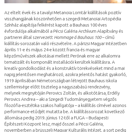
Az eltelt évek és a tavalyi Metanoia Lomtár kiállítások pozitív
visszhangjának köszönhetően a szegedi Metanoiai Artopédia
Színház alapítója felkérést kapott a Bauhaus 100 éves
évfordulója alkalmából a Pécsi Galéria Archívum Alapítvány és
partnerei által szervezett
Hommage á Bauhaus 100
– című
kiállítás-sorozatán való részvételre. A párizsi Magyar Intézetben
április 11-e és május 24-e között francia és magyar
képzőművészek alkotásai mellett Perónak erre az alkalomra
tematizált és komponált installációi kerültek kiállításra. A
kreatív gondolkodást és a konstruktív törekvéseket mind a mai
napig jelentősen meghatározó, azokra jelentős hatást gyakorló,
1919 áprilisában Németországban létrejött Bauhaus iskola
szellemisége előtt tiszteleg a nagyszabású rendezvény,
melynek megnyitóján Perovics Zoltán, és alkotótársa, Erdély
Perovics Andrea – aki a Szegedi Tudományegyetem végzős
filozófia-esztétika szakos hallgatója – a kiállítás címével azonos
performance-etűdjét mutatta be. A kiállítássorozat következő
állomása pedig 2019. június 12-től a FUGA – Budapesti
Építészeti Központ lesz, majd ősszel a Pécsi Galéria,
novemberben a brüsszeli Magyar Kulturális Intézet, a sort pedig