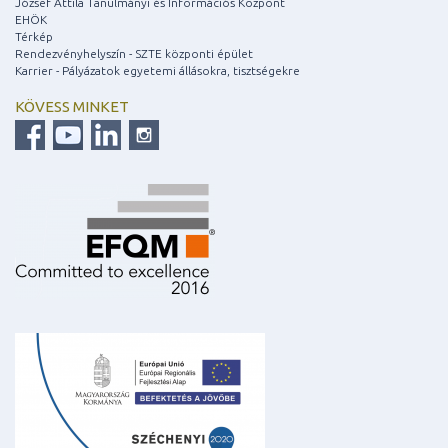
József Attila Tanulmányi és Információs Központ
EHÖK
Térkép
Rendezvényhelyszín - SZTE központi épület
Karrier - Pályázatok egyetemi állásokra, tisztségekre
KÖVESS MINKET