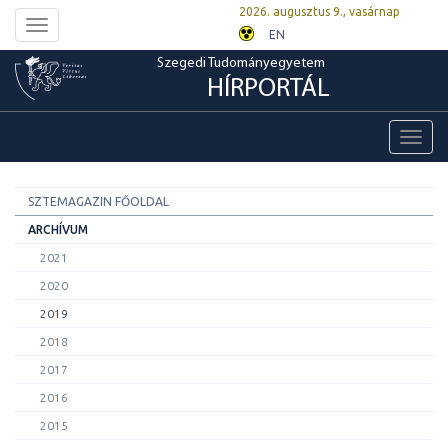
2026. augusztus 9., vasárnap
Toggle
EN
navigation
Szegedi Tudományegyetem
HÍRPORTÁL
Toggl
navig
SZTEMAGAZIN FŐOLDAL
ARCHÍVUM
2021
2020
2019
2018
2017
2016
2015