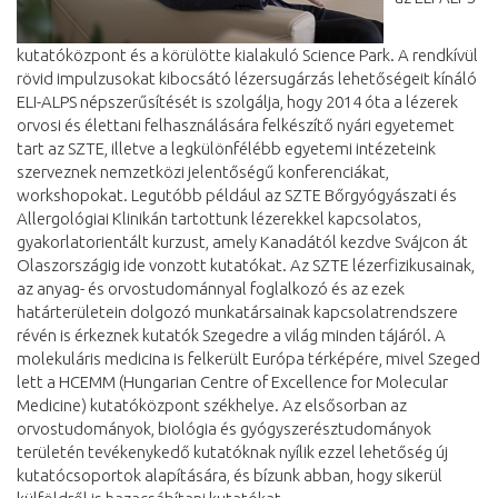
kutatóközpont és a körülötte kialakuló Science Park. A rendkívül
rövid impulzusokat kibocsátó lézersugárzás lehetőségeit kínáló
ELI-ALPS népszerűsítését is szolgálja, hogy 2014 óta a lézerek
orvosi és élettani felhasználására felkészítő nyári egyetemet
tart az SZTE, illetve a legkülönfélébb egyetemi intézeteink
szerveznek nemzetközi jelentőségű konferenciákat,
workshopokat. Legutóbb például az SZTE Bőrgyógyászati és
Allergológiai Klinikán tartottunk lézerekkel kapcsolatos,
gyakorlatorientált kurzust, amely Kanadától kezdve Svájcon át
Olaszországig ide vonzott kutatókat. Az SZTE lézerfizikusainak,
az anyag- és orvostudománnyal foglalkozó és az ezek
határterületein dolgozó munkatársainak kapcsolatrendszere
révén is érkeznek kutatók Szegedre a világ minden tájáról. A
molekuláris medicina is felkerült Európa térképére, mivel Szeged
lett a HCEMM (Hungarian Centre of Excellence for Molecular
Medicine) kutatóközpont székhelye. Az elsősorban az
orvostudományok, biológia és gyógyszerésztudományok
területén tevékenykedő kutatóknak nyílik ezzel lehetőség új
kutatócsoportok alapítására, és bízunk abban, hogy sikerül