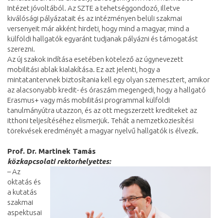
Intézet jóvoltából. Az SZTE a tehetséggondozó, illetve
kiválósági pályázatait és az intézményen belüli szakmai
versenyeit már akként hirdeti, hogy mind a magyar, mind a
külföldi hallgatók egyaránt tudjanak pályázni és támogatást
szerezni.
Az új szakok indítása esetében kötelező az úgynevezett
mobilitási ablak kialakítása. Ez azt jelenti, hogy a
mintatantervnek biztosítania kell egy olyan szemesztert, amikor
az alacsonyabb kredit- és óraszám megengedi, hogy a hallgató
Erasmus+ vagy más mobilitási programmal külföldi
tanulmányútra utazzon, és az ott megszerzett krediteket az
itthoni teljesítéséhez elismerjük. Tehát a nemzetköziesítési
törekvések eredményét a magyar nyelvű hallgatók is élvezik.
Prof. Dr. Martinek Tamás
közkapcsolati rektorhelyettes:
– Az
oktatás és
a kutatás
szakmai
aspektusai