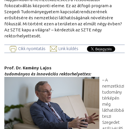
fokozatváltás központi eleme. Ez az átfogó program a
Szegedi Tudományegyetem kapcsolatrendszerének
erősítésére és nemzetközi láthatóságának növelésére
fókuszál. Mi történt ezen a területen az elmúlt négy évben?
Az SZTE kapu a világra? – kérdeztük az SZTE négy
rektorhelyettesét.
Cikk nyomtatás
Link küldés
Prof. Dr. Kemény Lajos
tudományos és innovációs rektorhelyettes:
– A
nemzetközi
tudomány
térképén
még
láthatóbbá
teszi
Szegedet
az ELI-ALPS