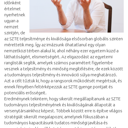
időnként
értelmet
nyerhetnek
ugyan a
nemzet
szintjén, de
az SZTE teljesítménye és kiválósága elsősorban globális szinten
mérettetik meg. Így az imázsunk óhatatlanul egy olyan
nemzetközi térben alakul ki, ahol néhány ezer egyetem küzd a
láthatóságért, elismertségért. Az eligazodást az egyetemi
ranglisták segítik, amelyek számos paramétert figyelembe
vesznek a teljesítmény és minőség megítélésére, de ezek között
a tudományos teljesítmény és innováció súlya meghatározó.
Azt a célt tűztük ki, hogy a rangsorok működését megértsük, és
ennek fényében feltérképezzük az SZTE gyenge pontjait és
potenciális erősségeit.
Eredménynek tekintem, hogy sikerült megállapítanunk az SZTE
tudományos teljesítményének és kiválóságának állapotát a
versenytársainkhoz képest. Többek között erre is építve világos
stratégiát sikerült megalapozni, amelynek fókuszában a
tudományos kapacitásunk tudatos minőségi javítása és