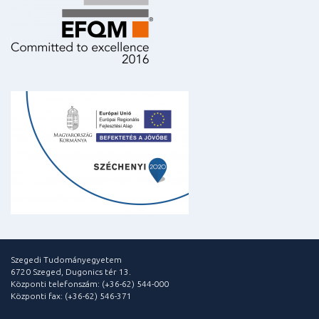
Szegedi Tudományegyetem
6720 Szeged, Dugonics tér 13.
Központi telefonszám: (+36-62) 544-000
Központi fax: (+36-62) 546-371