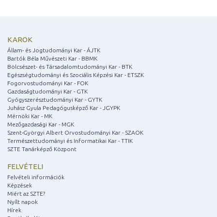
KAROK
Állam- és Jogtudományi Kar - ÁJTK
Bartók Béla Művészeti Kar - BBMK
Bölcsészet- és Társadalomtudományi Kar - BTK
Egészségtudományi és Szociális Képzési Kar - ETSZK
Fogorvostudományi Kar - FOK
Gazdaságtudományi Kar - GTK
Gyógyszerésztudományi Kar - GYTK
Juhász Gyula Pedagógusképző Kar - JGYPK
Mérnöki Kar - MK
Mezőgazdasági Kar - MGK
Szent-Györgyi Albert Orvostudományi Kar - SZAOK
Természettudományi és Informatikai Kar - TTIK
SZTE Tanárképző Központ
FELVÉTELI
Felvételi információk
Képzések
Miért az SZTE?
Nyílt napok
Hírek