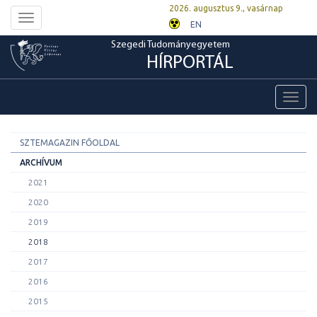
2026. augusztus 9., vasárnap
Toggle
EN
navigation
Szegedi Tudományegyetem
HÍRPORTÁL
Toggl
navig
SZTEMAGAZIN FŐOLDAL
ARCHÍVUM
2021
2020
2019
2018
2017
2016
2015