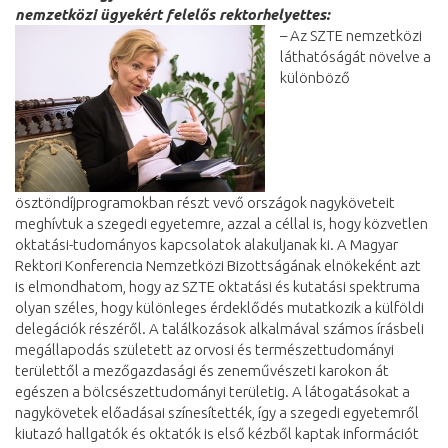
nemzetközi ügyekért felelős rektorhelyettes:
– Az SZTE nemzetközi
láthatóságát növelve a
különböző
ösztöndíjprogramokban részt vevő országok nagyköveteit
meghívtuk a szegedi egyetemre, azzal a céllal is, hogy közvetlen
oktatási-tudományos kapcsolatok alakuljanak ki. A Magyar
Rektori Konferencia Nemzetközi Bizottságának elnökeként azt
is elmondhatom, hogy az SZTE oktatási és kutatási spektruma
olyan széles, hogy különleges érdeklődés mutatkozik a külföldi
delegációk részéről. A találkozások alkalmával számos írásbeli
megállapodás született az orvosi és természettudományi
területtől a mezőgazdasági és zeneművészeti karokon át
egészen a bölcsészettudományi területig. A látogatásokat a
nagykövetek előadásai színesítették, így a szegedi egyetemről
kiutazó hallgatók és oktatók is első kézből kaptak információt