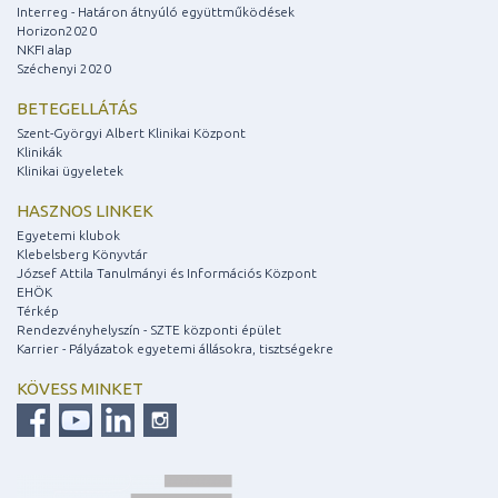
Interreg - Határon átnyúló együttműködések
Horizon2020
NKFI alap
Széchenyi 2020
BETEGELLÁTÁS
Szent-Györgyi Albert Klinikai Központ
Klinikák
Klinikai ügyeletek
HASZNOS LINKEK
Egyetemi klubok
Klebelsberg Könyvtár
József Attila Tanulmányi és Információs Központ
EHÖK
Térkép
Rendezvényhelyszín - SZTE központi épület
Karrier - Pályázatok egyetemi állásokra, tisztségekre
KÖVESS MINKET