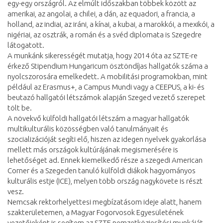
egy-egy országról. Az elmúlt időszakban többek között az
amerikai, az angolai, a chilei, a dán, az equadori, a francia, a
holland, az indiai, az iráni, a kínai, a kubai, a marokkói, a mexikói, a
nigériai, az osztrák, a román és a svéd diplomata is Szegedre
látogatott.
A munkánk sikerességét mutatja, hogy 2014 óta az SZTE-re
érkező Stipendium Hungaricum ösztöndíjas hallgatók száma a
nyolcszorosára emelkedett. A mobilitási programokban, mint
például az Erasmus+, a Campus Mundi vagy a CEEPUS, a ki- és
beutazó hallgatói létszámok alapján Szeged vezető szerepet
tölt be.
A növekvő külföldi hallgatói létszám a magyar hallgatók
multikulturális közösségben való tanulmányait és
szocializációját segíti elő, hiszen az idegen nyelvek gyakorlása
mellett más országok kultúrájának megismerésére is
lehetőséget ad. Ennek kiemelkedő része a szegedi American
Corner és a Szegeden tanuló külföldi diákok hagyományos
kulturális estje (ICE), melyen több ország nagykövete is részt
vesz.
Nemcsak rektorhelyettesi megbízatásom ideje alatt, hanem
szakterületemen, a Magyar Fogorvosok Egyesületének
vezetőjeként is segítem az SZTE nemzetköziesítési munkáját,