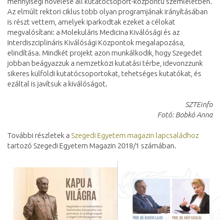
mennyiségi növelése áll kutatócsoport-központú szemléletben.
Az elmúlt rektori ciklus több olyan programjának irányításában
is részt vettem, amelyek iparkodtak ezeket a célokat
megvalósítani: a Molekuláris Medicina Kiválósági és az
Interdiszciplináris Kiválósági Központok megalapozása,
elindítása. Mindkét projekt azon munkálkodik, hogy Szegedet
jobban beágyazzuk a nemzetközi kutatási térbe, idevonzzunk
sikeres külföldi kutatócsoportokat, tehetséges kutatókat, és
ezáltal is javítsuk a kiválóságot.
SZTEinfo
Fotó: Bobkó Anna
További részletek a
Szegedi Egyetem magazin lapcsaládhoz
tartozó Szegedi Egyetem Magazin 2018/1 számában.