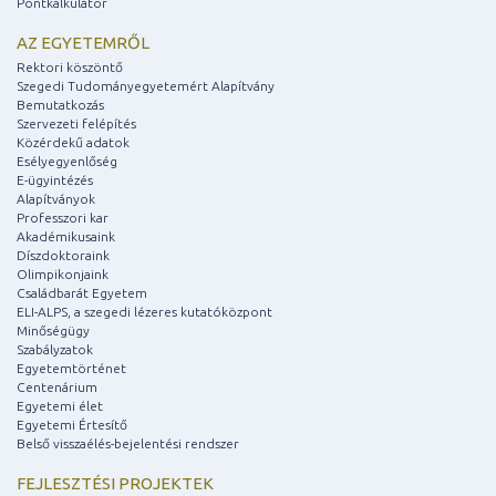
Pontkalkulátor
AZ EGYETEMRŐL
Rektori köszöntő
Szegedi Tudományegyetemért Alapítvány
Bemutatkozás
Szervezeti felépítés
Közérdekű adatok
Esélyegyenlőség
E-ügyintézés
Alapítványok
Professzori kar
Akadémikusaink
Díszdoktoraink
Olimpikonjaink
Családbarát Egyetem
ELI-ALPS, a szegedi lézeres kutatóközpont
Minőségügy
Szabályzatok
Egyetemtörténet
Centenárium
Egyetemi élet
Egyetemi Értesítő
Belső visszaélés-bejelentési rendszer
FEJLESZTÉSI PROJEKTEK