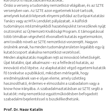
külföldről is hazacsábítani kutatókat.
Óriási a verseny a tudomány nemzetközi világában, és az SZTE
versenyben van. Az SZTE azon egyetemek közé tartozik,
amelynek kutatói képesek elnyerni például az Európai Kutatási
Tanács vagy az MTA Lendület pályázatait. A külföldi
tudományos intézményekből hazatelepülést tervezőknek nyújt
ösztönzést az Új Nemzeti Kiválósági Program. E támogatással
több témában végezhető élvonalbeli kutatás egyetemünkön,
ami tovább növeli az SZTE nemzetközi vonzerejét. Nagyon
örülnénk annak, ha minden tudományterületen legalább egy új
kutatócsoport alakulna nemzetközi vezetéssel.
Minden alapkutatás magában rejti az innováció lehetőségét.
Újat kitalálni, újat alkalmazni – ez a felfedező kutatás, az
innováció első lépése. Az alapkutatást végző egyetemi kutatók
fő törekvése a publikáció, miközben mérlegelik, hogy
eredményüknek van-e olyan eleme, amely üzletileg
hasznosítható, érdemes-e elmozdulni a szabadalom vagy a
know-how irányába. A szabadalmaztatásban az SZTE segíti a
kutatóit: még nemzetközi együttműködésben befogadott
szabadalmi bejelentéssel is büszkélkedhetünk.
Prof. Dr. Nagy Katalin