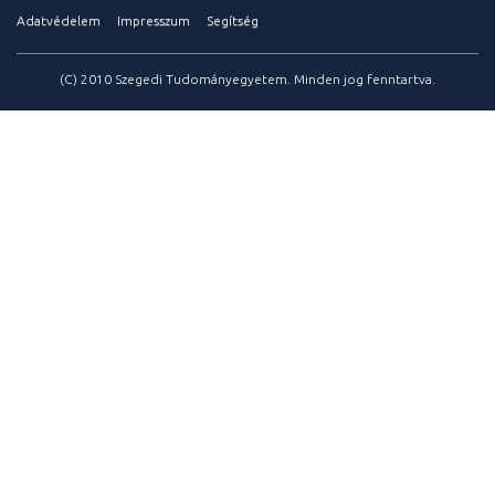
Adatvédelem
Impresszum
Segítség
(C) 2010 Szegedi Tudományegyetem. Minden jog fenntartva.