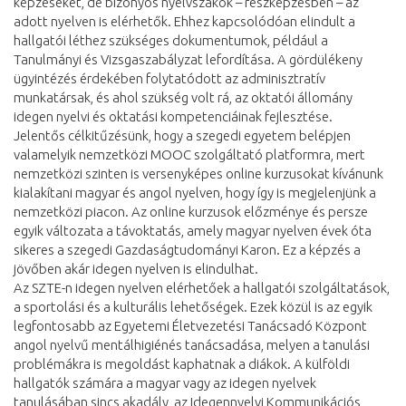
képzéseket, de bizonyos nyelvszakok – részképzésben – az
adott nyelven is elérhetők. Ehhez kapcsolódóan elindult a
hallgatói léthez szükséges dokumentumok, például a
Tanulmányi és Vizsgaszabályzat lefordítása. A gördülékeny
ügyintézés érdekében folytatódott az adminisztratív
munkatársak, és ahol szükség volt rá, az oktatói állomány
idegen nyelvi és oktatási kompetenciáinak fejlesztése.
Jelentős célkitűzésünk, hogy a szegedi egyetem belépjen
valamelyik nemzetközi MOOC szolgáltató platformra, mert
nemzetközi szinten is versenyképes online kurzusokat kívánunk
kialakítani magyar és angol nyelven, hogy így is megjelenjünk a
nemzetközi piacon. Az online kurzusok előzménye és persze
egyik változata a távoktatás, amely magyar nyelven évek óta
sikeres a szegedi Gazdaságtudományi Karon. Ez a képzés a
jövőben akár idegen nyelven is elindulhat.
Az SZTE-n idegen nyelven elérhetőek a hallgatói szolgáltatások,
a sportolási és a kulturális lehetőségek. Ezek közül is az egyik
legfontosabb az Egyetemi Életvezetési Tanácsadó Központ
angol nyelvű mentálhigiénés tanácsadása, melyen a tanulási
problémákra is megoldást kaphatnak a diákok. A külföldi
hallgatók számára a magyar vagy az idegen nyelvek
tanulásában sincs akadály, az Idegennyelvi Kommunikációs