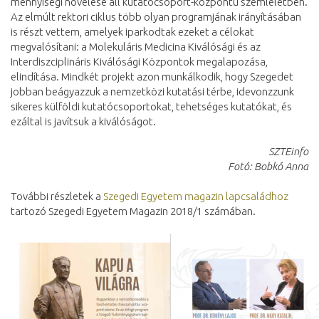
mennyiségi növelése áll kutatócsoport-központú szemléletben.
Az elmúlt rektori ciklus több olyan programjának irányításában
is részt vettem, amelyek iparkodtak ezeket a célokat
megvalósítani: a Molekuláris Medicina Kiválósági és az
Interdiszciplináris Kiválósági Központok megalapozása,
elindítása. Mindkét projekt azon munkálkodik, hogy Szegedet
jobban beágyazzuk a nemzetközi kutatási térbe, idevonzzunk
sikeres külföldi kutatócsoportokat, tehetséges kutatókat, és
ezáltal is javítsuk a kiválóságot.
SZTEinfo
Fotó: Bobkó Anna
További részletek a
Szegedi Egyetem magazin lapcsaládhoz
tartozó Szegedi Egyetem Magazin 2018/1 számában.