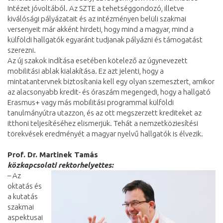
Intézet jóvoltából. Az SZTE a tehetséggondozó, illetve
kiválósági pályázatait és az intézményen belüli szakmai
versenyeit már akként hirdeti, hogy mind a magyar, mind a
külföldi hallgatók egyaránt tudjanak pályázni és támogatást
szerezni.
Az új szakok indítása esetében kötelező az úgynevezett
mobilitási ablak kialakítása. Ez azt jelenti, hogy a
mintatantervnek biztosítania kell egy olyan szemesztert, amikor
az alacsonyabb kredit- és óraszám megengedi, hogy a hallgató
Erasmus+ vagy más mobilitási programmal külföldi
tanulmányútra utazzon, és az ott megszerzett krediteket az
itthoni teljesítéséhez elismerjük. Tehát a nemzetköziesítési
törekvések eredményét a magyar nyelvű hallgatók is élvezik.
Prof. Dr. Martinek Tamás
közkapcsolati rektorhelyettes:
– Az
oktatás és
a kutatás
szakmai
aspektusai