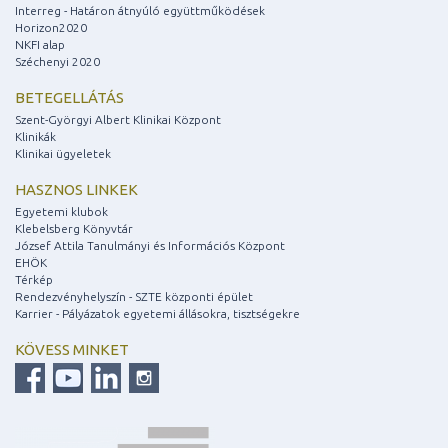
Interreg - Határon átnyúló együttműködések
Horizon2020
NKFI alap
Széchenyi 2020
BETEGELLÁTÁS
Szent-Györgyi Albert Klinikai Központ
Klinikák
Klinikai ügyeletek
HASZNOS LINKEK
Egyetemi klubok
Klebelsberg Könyvtár
József Attila Tanulmányi és Információs Központ
EHÖK
Térkép
Rendezvényhelyszín - SZTE központi épület
Karrier - Pályázatok egyetemi állásokra, tisztségekre
KÖVESS MINKET