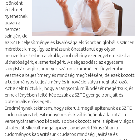
időnként
értelmet
nyerhetnek
ugyan a
nemzet
szintjén, de
az SZTE teljesítménye és kiválósága elsősorban globális szinten
mérettetik meg. Így az imázsunk óhatatlanul egy olyan
nemzetközi térben alakul ki, ahol néhány ezer egyetem küzd a
láthatóságért, elismertségért. Az eligazodást az egyetemi
ranglisták segítik, amelyek számos paramétert figyelembe
vesznek a teljesítmény és minőség megítélésére, de ezek között
a tudományos teljesítmény és innováció súlya meghatározó.
Azt a célt tűztük ki, hogy a rangsorok működését megértsük, és
ennek fényében feltérképezzük az SZTE gyenge pontjait és
potenciális erősségeit.
Eredménynek tekintem, hogy sikerült megállapítanunk az SZTE
tudományos teljesítményének és kiválóságának állapotát a
versenytársainkhoz képest. Többek között erre is építve világos
stratégiát sikerült megalapozni, amelynek fókuszában a
tudományos kapacitásunk tudatos minőségi javítása és