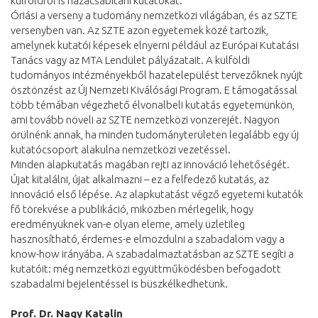
külföldről is hazacsábítani kutatókat.
Óriási a verseny a tudomány nemzetközi világában, és az SZTE
versenyben van. Az SZTE azon egyetemek közé tartozik,
amelynek kutatói képesek elnyerni például az Európai Kutatási
Tanács vagy az MTA Lendület pályázatait. A külföldi
tudományos intézményekből hazatelepülést tervezőknek nyújt
ösztönzést az Új Nemzeti Kiválósági Program. E támogatással
több témában végezhető élvonalbeli kutatás egyetemünkön,
ami tovább növeli az SZTE nemzetközi vonzerejét. Nagyon
örülnénk annak, ha minden tudományterületen legalább egy új
kutatócsoport alakulna nemzetközi vezetéssel.
Minden alapkutatás magában rejti az innováció lehetőségét.
Újat kitalálni, újat alkalmazni – ez a felfedező kutatás, az
innováció első lépése. Az alapkutatást végző egyetemi kutatók
fő törekvése a publikáció, miközben mérlegelik, hogy
eredményüknek van-e olyan eleme, amely üzletileg
hasznosítható, érdemes-e elmozdulni a szabadalom vagy a
know-how irányába. A szabadalmaztatásban az SZTE segíti a
kutatóit: még nemzetközi együttműködésben befogadott
szabadalmi bejelentéssel is büszkélkedhetünk.
Prof. Dr. Nagy Katalin