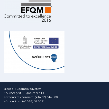
Szegedi Tudományegyetem
6720 Szeged, Dugonics tér 13.
Központi telefonszám: (+36-62) 544-000
Központi fax: (+36-62) 546-371