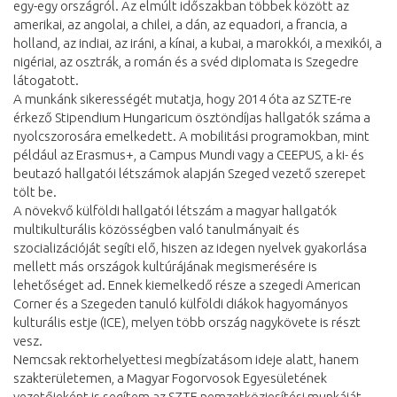
egy-egy országról. Az elmúlt időszakban többek között az
amerikai, az angolai, a chilei, a dán, az equadori, a francia, a
holland, az indiai, az iráni, a kínai, a kubai, a marokkói, a mexikói, a
nigériai, az osztrák, a román és a svéd diplomata is Szegedre
látogatott.
A munkánk sikerességét mutatja, hogy 2014 óta az SZTE-re
érkező Stipendium Hungaricum ösztöndíjas hallgatók száma a
nyolcszorosára emelkedett. A mobilitási programokban, mint
például az Erasmus+, a Campus Mundi vagy a CEEPUS, a ki- és
beutazó hallgatói létszámok alapján Szeged vezető szerepet
tölt be.
A növekvő külföldi hallgatói létszám a magyar hallgatók
multikulturális közösségben való tanulmányait és
szocializációját segíti elő, hiszen az idegen nyelvek gyakorlása
mellett más országok kultúrájának megismerésére is
lehetőséget ad. Ennek kiemelkedő része a szegedi American
Corner és a Szegeden tanuló külföldi diákok hagyományos
kulturális estje (ICE), melyen több ország nagykövete is részt
vesz.
Nemcsak rektorhelyettesi megbízatásom ideje alatt, hanem
szakterületemen, a Magyar Fogorvosok Egyesületének
vezetőjeként is segítem az SZTE nemzetköziesítési munkáját,