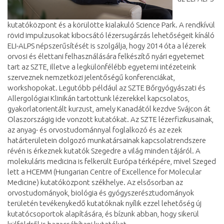
kutatóközpont és a körülötte kialakuló Science Park. A rendkívül
rövid impulzusokat kibocsátó lézersugárzás lehetőségeit kínáló
ELI-ALPS népszerűsítését is szolgálja, hogy 2014 óta a lézerek
orvosi és élettani felhasználására felkészítő nyári egyetemet
tart az SZTE, illetve a legkülönfélébb egyetemi intézeteink
szerveznek nemzetközi jelentőségű konferenciákat,
workshopokat. Legutóbb például az SZTE Bőrgyógyászati és
Allergológiai Klinikán tartottunk lézerekkel kapcsolatos,
gyakorlatorientált kurzust, amely Kanadától kezdve Svájcon át
Olaszországig ide vonzott kutatókat. Az SZTE lézerfizikusainak,
az anyag- és orvostudománnyal foglalkozó és az ezek
határterületein dolgozó munkatársainak kapcsolatrendszere
révén is érkeznek kutatók Szegedre a világ minden tájáról. A
molekuláris medicina is felkerült Európa térképére, mivel Szeged
lett a HCEMM (Hungarian Centre of Excellence for Molecular
Medicine) kutatóközpont székhelye. Az elsősorban az
orvostudományok, biológia és gyógyszerésztudományok
területén tevékenykedő kutatóknak nyílik ezzel lehetőség új
kutatócsoportok alapítására, és bízunk abban, hogy sikerül