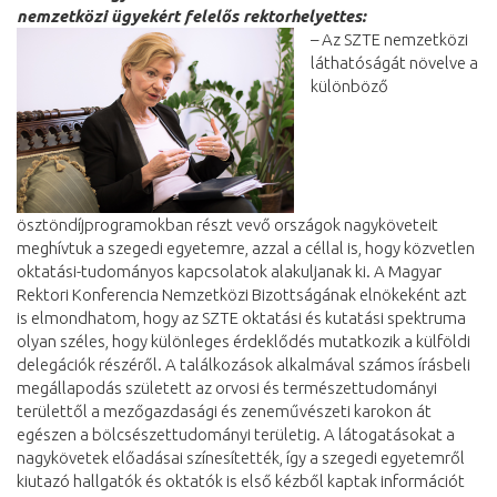
nemzetközi ügyekért felelős rektorhelyettes:
– Az SZTE nemzetközi
láthatóságát növelve a
különböző
ösztöndíjprogramokban részt vevő országok nagyköveteit
meghívtuk a szegedi egyetemre, azzal a céllal is, hogy közvetlen
oktatási-tudományos kapcsolatok alakuljanak ki. A Magyar
Rektori Konferencia Nemzetközi Bizottságának elnökeként azt
is elmondhatom, hogy az SZTE oktatási és kutatási spektruma
olyan széles, hogy különleges érdeklődés mutatkozik a külföldi
delegációk részéről. A találkozások alkalmával számos írásbeli
megállapodás született az orvosi és természettudományi
területtől a mezőgazdasági és zeneművészeti karokon át
egészen a bölcsészettudományi területig. A látogatásokat a
nagykövetek előadásai színesítették, így a szegedi egyetemről
kiutazó hallgatók és oktatók is első kézből kaptak információt