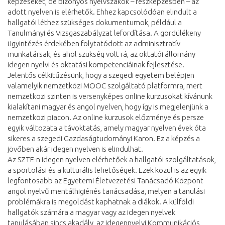
képzéseket, de bizonyos nyelvszakok – részképzésben – az
adott nyelven is elérhetők. Ehhez kapcsolódóan elindult a
hallgatói léthez szükséges dokumentumok, például a
Tanulmányi és Vizsgaszabályzat lefordítása. A gördülékeny
ügyintézés érdekében folytatódott az adminisztratív
munkatársak, és ahol szükség volt rá, az oktatói állomány
idegen nyelvi és oktatási kompetenciáinak fejlesztése.
Jelentős célkitűzésünk, hogy a szegedi egyetem belépjen
valamelyik nemzetközi MOOC szolgáltató platformra, mert
nemzetközi szinten is versenyképes online kurzusokat kívánunk
kialakítani magyar és angol nyelven, hogy így is megjelenjünk a
nemzetközi piacon. Az online kurzusok előzménye és persze
egyik változata a távoktatás, amely magyar nyelven évek óta
sikeres a szegedi Gazdaságtudományi Karon. Ez a képzés a
jövőben akár idegen nyelven is elindulhat.
Az SZTE-n idegen nyelven elérhetőek a hallgatói szolgáltatások,
a sportolási és a kulturális lehetőségek. Ezek közül is az egyik
legfontosabb az Egyetemi Életvezetési Tanácsadó Központ
angol nyelvű mentálhigiénés tanácsadása, melyen a tanulási
problémákra is megoldást kaphatnak a diákok. A külföldi
hallgatók számára a magyar vagy az idegen nyelvek
tanulásában sincs akadály, az Idegennyelvi Kommunikációs