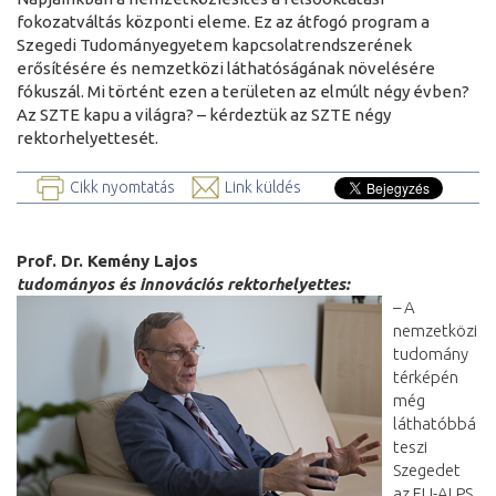
fokozatváltás központi eleme. Ez az átfogó program a
Szegedi Tudományegyetem kapcsolatrendszerének
erősítésére és nemzetközi láthatóságának növelésére
fókuszál. Mi történt ezen a területen az elmúlt négy évben?
Az SZTE kapu a világra? – kérdeztük az SZTE négy
rektorhelyettesét.
Cikk nyomtatás
Link küldés
Prof. Dr. Kemény Lajos
tudományos és innovációs rektorhelyettes:
– A
nemzetközi
tudomány
térképén
még
láthatóbbá
teszi
Szegedet
az ELI-ALPS