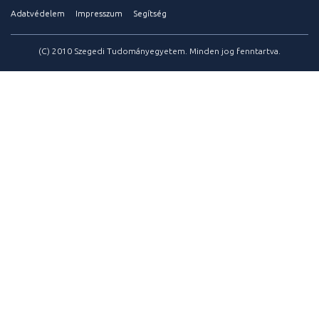
Adatvédelem
Impresszum
Segítség
(C) 2010 Szegedi Tudományegyetem. Minden jog fenntartva.