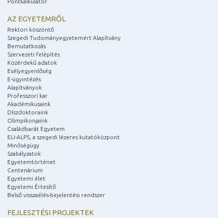
Pontkalkulátor
AZ EGYETEMRŐL
Rektori köszöntő
Szegedi Tudományegyetemért Alapítvány
Bemutatkozás
Szervezeti felépítés
Közérdekű adatok
Esélyegyenlőség
E-ügyintézés
Alapítványok
Professzori kar
Akadémikusaink
Díszdoktoraink
Olimpikonjaink
Családbarát Egyetem
ELI-ALPS, a szegedi lézeres kutatóközpont
Minőségügy
Szabályzatok
Egyetemtörténet
Centenárium
Egyetemi élet
Egyetemi Értesítő
Belső visszaélés-bejelentési rendszer
FEJLESZTÉSI PROJEKTEK