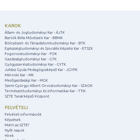
KAROK
Állam- és Jogtudományi Kar - ÁJTK
Bartók Béla Művészeti Kar - BBMK
Bölcsészet- és Társadalomtudományi Kar - BTK
Egészségtudományi és Szociális Képzési Kar - ETSZK
Fogorvostudományi Kar - FOK
Gazdaságtudományi Kar - GTK
Gyógyszerésztudományi Kar - GYTK
Juhász Gyula Pedagógusképző Kar - JGYPK
Mérnöki Kar - MK
Mezőgazdasági Kar - MGK
Szent-Györgyi Albert Orvostudományi Kar - SZAOK
Természettudományi és Informatikai Kar - TTIK
SZTE Tanárképző Központ
FELVÉTELI
Felvételi információk
Képzések
Miért az SZTE?
Nyílt napok
Hírek