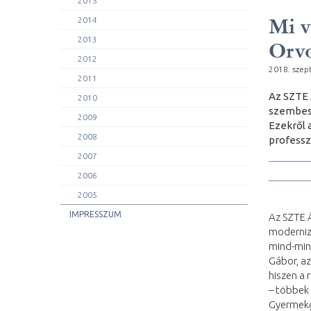
2015
Mi v
2014
2013
Orvo
2012
2018. szep
2011
Az SZTE 
2010
szembesü
2009
Ezekről 
2008
professz
2007
2006
2005
IMPRESSZUM
Az SZTE Á
modernizá
mind-min
Gábor, az
hiszen a 
– többek 
Gyermekgy