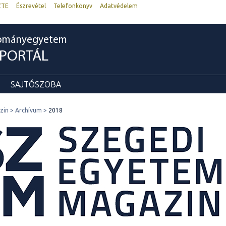
ZTE
Észrevétel
Telefonkönyv
Adatvédelem
dományegyetem
RPORTÁL
SAJTÓSZOBA
zin
Archívum
2018