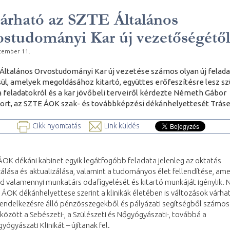
árható az SZTE Általános
studományi Kar új vezetőségétől
tember 11.
Általános Orvostudományi Kar új vezetése számos olyan új felada
l, amelyek megoldásához kitartó, együttes erőfeszítésre lesz sz
a feladatokról és a kar jövőbeli terveiről kérdezte Németh Gábor
ort, az SZTE ÁOK szak- és továbbképzési dékánhelyettesét Tráser
Cikk nyomtatás
Link küldés
OK dékáni kabinet egyik legátfogóbb feladata jelenleg az oktatás
lása és aktualizálása, valamint a tudományos élet fellendítése, am
d valamennyi munkatárs odafigyelését és kitartó munkáját igénylik.
 ÁOK dékánhelyettese szerint a klinikák életében is változások várha
rendelkezésre álló pénzösszegekből és pályázati segítségből számos
között a Sebészeti-, a Szülészeti és Nőgyógyászati-, továbbá a
ógyászati Klinikát – újítanak fel.