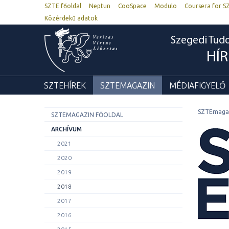
SZTE főoldal
Neptun
CooSpace
Modulo
Coursera for S
Közérdekű adatok
Szegedi Tu
HÍ
SZTEHÍREK
SZTEMAGAZIN
MÉDIAFIGYELŐ
SZTEmaga
SZTEMAGAZIN FŐOLDAL
ARCHÍVUM
2021
2020
2019
2018
2017
2016