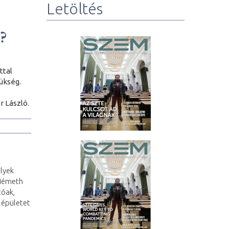
Letöltés
?
ttal
ükség.
 László.
elyek
 Németh
tóak,
 épületet