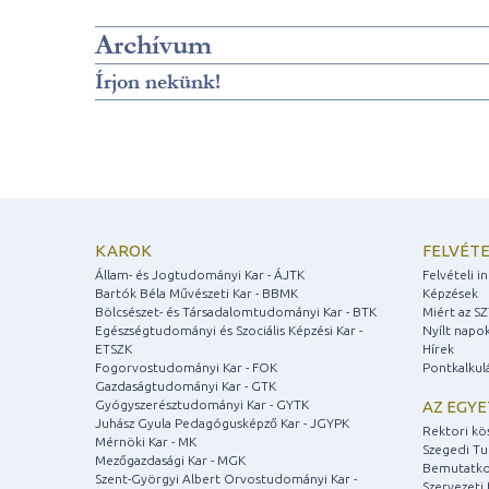
Archívum
Írjon nekünk!
KAROK
FELVÉTE
Állam- és Jogtudományi Kar - ÁJTK
Felvételi 
Bartók Béla Művészeti Kar - BBMK
Képzések
Bölcsészet- és Társadalomtudományi Kar - BTK
Miért az S
Egészségtudományi és Szociális Képzési Kar -
Nyílt napo
ETSZK
Hírek
Fogorvostudományi Kar - FOK
Pontkalkul
Gazdaságtudományi Kar - GTK
Gyógyszerésztudományi Kar - GYTK
AZ EGY
Juhász Gyula Pedagógusképző Kar - JGYPK
Rektori kö
Mérnöki Kar - MK
Szegedi T
Mezőgazdasági Kar - MGK
Bemutatko
Szent-Györgyi Albert Orvostudományi Kar -
Szervezeti 