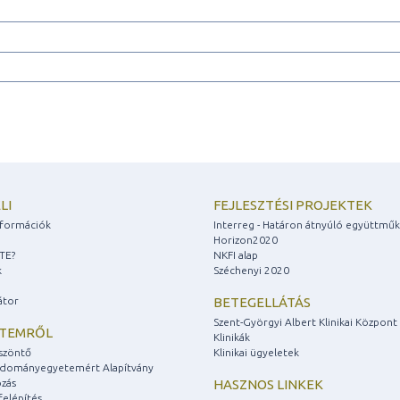
LI
FEJLESZTÉSI PROJEKTEK
információk
Interreg - Határon átnyúló együttmű
Horizon2020
ZTE?
NKFI alap
k
Széchenyi 2020
átor
BETEGELLÁTÁS
Szent-Györgyi Albert Klinikai Központ
ETEMRŐL
Klinikák
szöntő
Klinikai ügyeletek
udományegyetemért Alapítvány
zás
HASZNOS LINKEK
felépítés