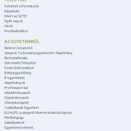
Felvételi információk
Képzések
Miért az SZTE?
Nyílt napok
Hírek
Pontkalkulátor
AZ EGYETEMRŐL
Rektori köszöntő
Szegedi Tudományegyetemért Alapítvány
Bemutatkozás
Szervezeti felépítés
Közérdekű adatok
Esélyegyenlőség
E-ügyintézés
Alapítványok
Professzori kar
Akadémikusaink
Díszdoktoraink
Olimpikonjaink
Családbarát Egyetem
ELI-ALPS, a szegedi lézeres kutatóközpont
Minőségügy
Szabályzatok
Egyetemtörténet