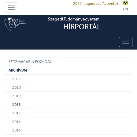
2026. augusztus 7., péntek
Toggle
EN
navigation
Szegedi Tudományegyetem
HÍRPORTÁL
Toggl
navig
SZTEMAGAZIN FŐOLDAL
ARCHÍVUM
2021
2020
2019
2018
2017
2016
2015