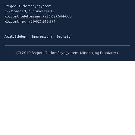
Szegedi Tudományegyetem
6720 Szeged, Dugonics tér 13.
Központi telefonszám: (+36-62) 544-000
Központi fax: (+36-62) 546-371
Adatvédelem
Impresszum
Segítség
(C) 2010 Szegedi Tudományegyetem. Minden jog fenntartva.