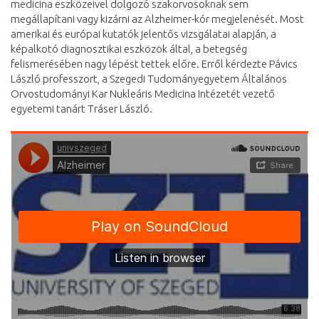
medicina eszközeivel dolgozó szakorvosoknak sem
megállapítani vagy kizárni az Alzheimer-kór megjelenését. Most
amerikai és európai kutatók jelentős vizsgálatai alapján, a
képalkotó diagnosztikai eszközök által, a betegség
felismerésében nagy lépést tettek előre. Erről kérdezte Pávics
László professzort, a Szegedi Tudományegyetem Általános
Orvostudományi Kar Nukleáris Medicina Intézetét vezető
egyetemi tanárt Tráser László.