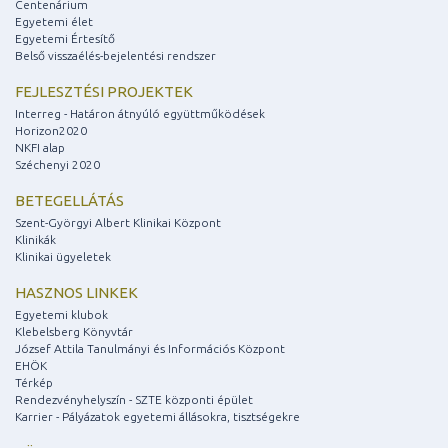
Centenárium
Egyetemi élet
Egyetemi Értesítő
Belső visszaélés-bejelentési rendszer
FEJLESZTÉSI PROJEKTEK
Interreg - Határon átnyúló együttműködések
Horizon2020
NKFI alap
Széchenyi 2020
BETEGELLÁTÁS
Szent-Györgyi Albert Klinikai Központ
Klinikák
Klinikai ügyeletek
HASZNOS LINKEK
Egyetemi klubok
Klebelsberg Könyvtár
József Attila Tanulmányi és Információs Központ
EHÖK
Térkép
Rendezvényhelyszín - SZTE központi épület
Karrier - Pályázatok egyetemi állásokra, tisztségekre