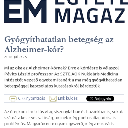
Gyógyíthatatlan betegség az
Alzheimer-kór?
2018. július 25.
Mi az oka az Alzheimer-kórnak? Erre a kérdésre is válaszol
Pávics László professzor. Az SZTE ÁOK Nukleáris Medicina
Intézetét vezető egyetemi tanárt a ma még gyógyíthatatlan
betegséggel kapcsolatos kutatásokról kérdeztük.
Cikk nyomtatás
Link küldés
Az öregkori elbutulás világ viszonylatban és hazánkban is, sokak
számára keserves valóság, aminek még pontos diagnózisa is
problémás. Magyarán nem olyan egyszerű, még a nukleáris