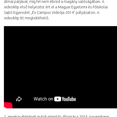
álmai párjával, míg fel nem ébred a magány valóságában. A
videoklip első helyezést ért el a Magyar Egyetemi és Főiskolai
Sajtó Egyesület „Év Campus Videója 2014” pályázaton. A
videoklip itt megtekithető.
A zenekar életének másik jelentős állomása 2015. novembere