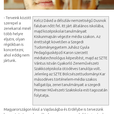
- Terveink között
Kelcz Dávid a délszláv nemzetiségű Dusnok
szerepel a
faluban nőtt fel. Itt járt általános iskolába,
zenekarral minél
majd középiskolai tanulmányait
több helyre
Kiskunmajsán végezte média szakon. Az
eljutni, olyan
érettségit követően a Szegedi
régiókban is
Tudományegyetem Juhász Gyula
koncertezni,
Pedagógusképző Karon szerzett
ahol eddig nem
médiatechnológus képesítést, majd az SZTE
jártunk.
Vántus István Gyakorló Zeneművészeti
Szakközépiskola ötödéves tanulója volt.
Jelenleg az SZTE Bölcsészettudományi Kar
másodéves történelem-média szakos
hallgatója, zenei tanulmányait a szegedi
Premier Művészeti Szakiskola esti tagozatán
folytatja.
Magyarországon kívül a Vajdaságba és Erdélybe is tervezünk