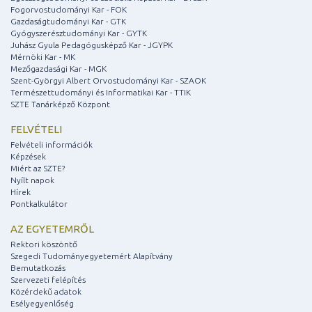
Fogorvostudományi Kar - FOK
Gazdaságtudományi Kar - GTK
Gyógyszerésztudományi Kar - GYTK
Juhász Gyula Pedagógusképző Kar - JGYPK
Mérnöki Kar - MK
Mezőgazdasági Kar - MGK
Szent-Györgyi Albert Orvostudományi Kar - SZAOK
Természettudományi és Informatikai Kar - TTIK
SZTE Tanárképző Központ
FELVÉTELI
Felvételi információk
Képzések
Miért az SZTE?
Nyílt napok
Hírek
Pontkalkulátor
AZ EGYETEMRŐL
Rektori köszöntő
Szegedi Tudományegyetemért Alapítvány
Bemutatkozás
Szervezeti felépítés
Közérdekű adatok
Esélyegyenlőség