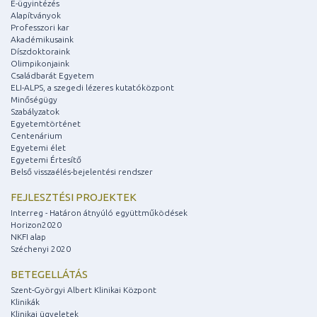
E-ügyintézés
Alapítványok
Professzori kar
Akadémikusaink
Díszdoktoraink
Olimpikonjaink
Családbarát Egyetem
ELI-ALPS, a szegedi lézeres kutatóközpont
Minőségügy
Szabályzatok
Egyetemtörténet
Centenárium
Egyetemi élet
Egyetemi Értesítő
Belső visszaélés-bejelentési rendszer
FEJLESZTÉSI PROJEKTEK
Interreg - Határon átnyúló együttműködések
Horizon2020
NKFI alap
Széchenyi 2020
BETEGELLÁTÁS
Szent-Györgyi Albert Klinikai Központ
Klinikák
Klinikai ügyeletek