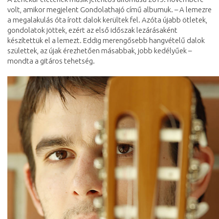
volt, amikor megjelent Gondolathajó című albumuk. – A lemezre
a megalakulás óta írott dalok kerültek fel. Azóta újabb ötletek,
gondolatok jöttek, ezért az első időszak lezárásaként
készítettük el a lemezt. Eddig merengősebb hangvételű dalok
születtek, az újak érezhetően másabbak, jobb kedélyűek –
mondta a gitáros tehetség.