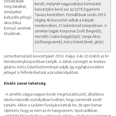
szólaltatják
került, melynek nagyszabású bemutató
meg dalaikat,
koncertjére kerül sor az SZTE Egyetemi
amelyeket
Tavasz keretében. Fennállásuk során 2015.
kulturális jellegű
végéig 46 koncertet adtak a Kárpát-
akusztikus
medencében, 21 különböző településen. A
könnyű zenének
zenekar tagjai: Korponai Zsolt (hegedű),
titulálnak.
Horváth Csaba (nagybőgő), Varga Ákos
(ütőhangszerek), Kelcz Dávid (ének, gitár)
Lemezbemutató koncertjüket 2016. május 3-án 20 órától az IH
Rendezvényközpontban tartják. A dalok szövegét az énekes-
gitáros, Kelcz Dávid költeményei adják, így egyfajta irodalmi
jelleget is felfedezhetünk a produkciójukban.
Kiváló zenei tehetség
- A zenélés vágya nagyon korán megmutatkozott, általános
iskola második osztályában tudtam, hogy szeretnék zenét
tanulni. Akkor a szüleim furulyára írattak be, de igen hamar
rájöttem, hogy az nem az én hangszerem. Nyolcadikban
vetődött fel konkrétan a gitározás ötlete, a ballagási pénzemet