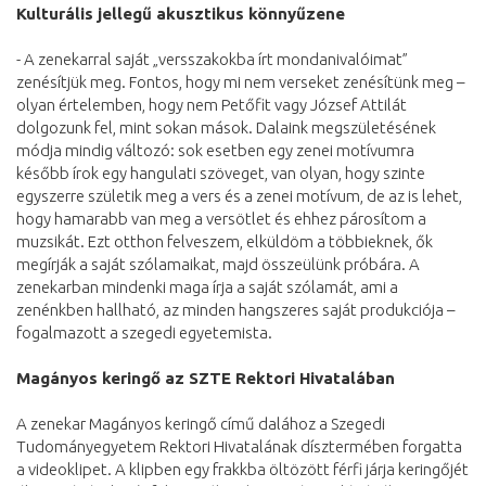
Kulturális jellegű akusztikus könnyűzene
- A zenekarral saját „versszakokba írt mondanivalóimat”
zenésítjük meg. Fontos, hogy mi nem verseket zenésítünk meg –
olyan értelemben, hogy nem Petőfit vagy József Attilát
dolgozunk fel, mint sokan mások. Dalaink megszületésének
módja mindig változó: sok esetben egy zenei motívumra
később írok egy hangulati szöveget, van olyan, hogy szinte
egyszerre születik meg a vers és a zenei motívum, de az is lehet,
hogy hamarabb van meg a versötlet és ehhez párosítom a
muzsikát. Ezt otthon felveszem, elküldöm a többieknek, ők
megírják a saját szólamaikat, majd összeülünk próbára. A
zenekarban mindenki maga írja a saját szólamát, ami a
zenénkben hallható, az minden hangszeres saját produkciója –
fogalmazott a szegedi egyetemista.
Magányos keringő az SZTE Rektori Hivatalában
A zenekar Magányos keringő című dalához a Szegedi
Tudományegyetem Rektori Hivatalának dísztermében forgatta
a videoklipet. A klipben egy frakkba öltözött férfi járja keringőjét