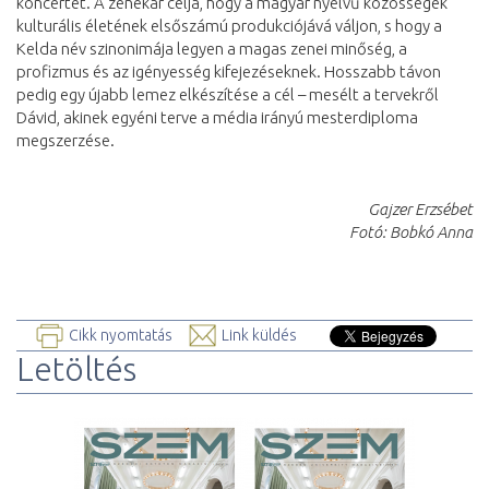
koncertet. A zenekar célja, hogy a magyar nyelvű közösségek
kulturális életének elsőszámú produkciójává váljon, s hogy a
Kelda név szinonimája legyen a magas zenei minőség, a
profizmus és az igényesség kifejezéseknek. Hosszabb távon
pedig egy újabb lemez elkészítése a cél – mesélt a tervekről
Dávid, akinek egyéni terve a média irányú mesterdiploma
megszerzése.
Gajzer Erzsébet
Fotó: Bobkó Anna
Cikk nyomtatás
Link küldés
Letöltés