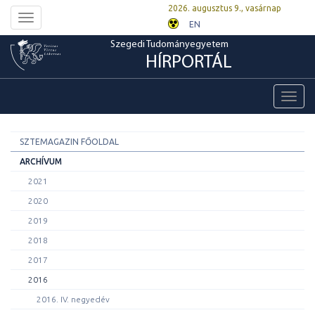
2026. augusztus 9., vasárnap
Toggle
EN
navigation
Szegedi Tudományegyetem
HÍRPORTÁL
Toggl
navig
SZTEMAGAZIN FŐOLDAL
ARCHÍVUM
2021
2020
2019
2018
2017
2016
2016. IV. negyedév