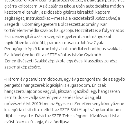
gitárra költöttem. Az általános iskola után autodidakta módon
kezdtem el tanulni, az idősebb gitáros társaktól kaptam
segítséget, instrukciókat – mesélt a kezdetekről
Kelcz Dávid
, a
Szegedi Tudományegyetem Bölcsészettudományi Kar
történelem-média szakos hallgatója. Hozzátette: a folyamatos
és intenzív gitározás a szegedi egyetemi tanulmányokkal
egyidőben kezdődött, párhuzamosan a Juhász Gyula
Pedagógusképző Karon folytatott médiatechnológus szakkal.
Ezt követően került az SZTE Vántus István Gyakorló
Zeneművészeti Szakközépiskola egy éves, klasszikus zenész
szakmai képzésére.
- Három évig tanultam dobolni, egy évig zongorázni, de az egyéb
pengetős hangszerek logikáján is eligazodom. Én csak
hangszertulajdonos vagyok, játszani igazából egy hangszeren
sem tudok – vallja szerényen a zenész kiválóság, aki
művészetéért 2015-ben az Egyetemi Zenei Verseny könnyűzene
kategória első díja mellett az SZTE Sófi Alapítvány kuratóriumi
díját is elnyerte. Dávid az SZTE Tehetségpont Kiválósági Lista
ezüst fokozatú tagja, ösztöndíjasa.