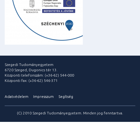
Szegedi Tudományegyetem
6720 Szeged, Dugonics tér 13.
Központi telefonszám: (+36-62) 544-000
Központi fax: (+36-62) 546-371
Adatvédelem
Impresszum
Segítség
(C) 2010 Szegedi Tudományegyetem. Minden jog fenntartva.