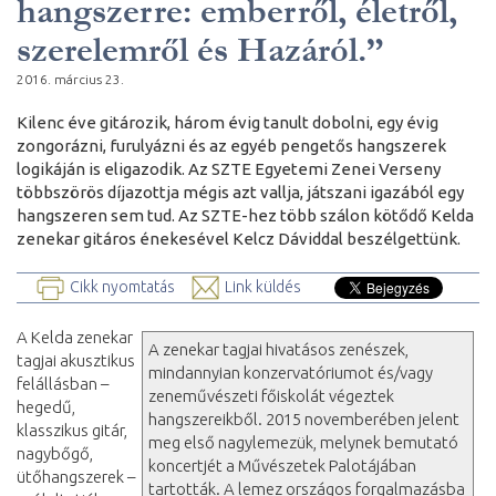
hangszerre: emberről, életről,
szerelemről és Hazáról.”
2016. március 23.
Kilenc éve gitározik, három évig tanult dobolni, egy évig
zongorázni, furulyázni és az egyéb pengetős hangszerek
logikáján is eligazodik. Az SZTE Egyetemi Zenei Verseny
többszörös díjazottja mégis azt vallja, játszani igazából egy
hangszeren sem tud. Az SZTE-hez több szálon kötődő Kelda
zenekar gitáros énekesével Kelcz Dáviddal beszélgettünk.
Cikk nyomtatás
Link küldés
A Kelda zenekar
A zenekar tagjai hivatásos zenészek,
tagjai akusztikus
mindannyian konzervatóriumot és/vagy
felállásban –
zeneművészeti főiskolát végeztek
hegedű,
hangszereikből. 2015 novemberében jelent
klasszikus gitár,
meg első nagylemezük, melynek bemutató
nagybőgő,
koncertjét a Művészetek Palotájában
ütőhangszerek –
tartották. A lemez országos forgalmazásba