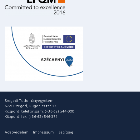
Szegedi Tudományegyetem
6720 Szeged, Dugonics tér 13.
Központi telefonszám: (+36-62) 544-000
Központi fax: (+36-62) 546-371
Adatvédelem
Impresszum
Segítség