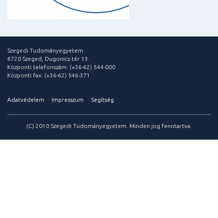
Szegedi Tudományegyetem
6720 Szeged, Dugonics tér 13.
Központi telefonszám: (+36-62) 544-000
Központi fax: (+36-62) 546-371
Adatvédelem
Impresszum
Segítség
(C) 2010 Szegedi Tudományegyetem. Minden jog fenntartva.