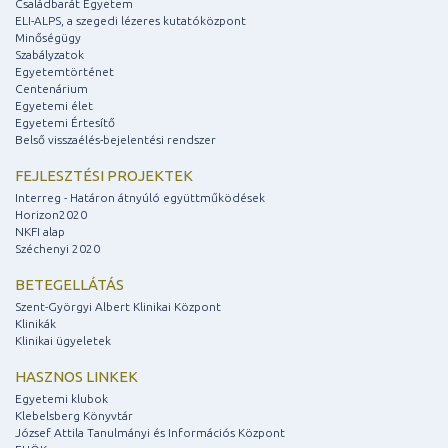
Családbarát Egyetem
ELI-ALPS, a szegedi lézeres kutatóközpont
Minőségügy
Szabályzatok
Egyetemtörténet
Centenárium
Egyetemi élet
Egyetemi Értesítő
Belső visszaélés-bejelentési rendszer
FEJLESZTÉSI PROJEKTEK
Interreg - Határon átnyúló együttműködések
Horizon2020
NKFI alap
Széchenyi 2020
BETEGELLÁTÁS
Szent-Györgyi Albert Klinikai Központ
Klinikák
Klinikai ügyeletek
HASZNOS LINKEK
Egyetemi klubok
Klebelsberg Könyvtár
József Attila Tanulmányi és Információs Központ