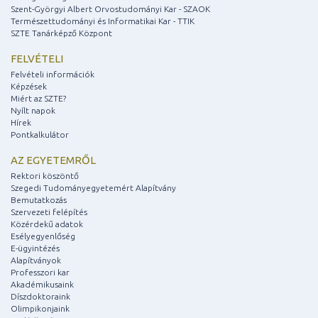
Szent-Györgyi Albert Orvostudományi Kar - SZAOK
Természettudományi és Informatikai Kar - TTIK
SZTE Tanárképző Központ
FELVÉTELI
Felvételi információk
Képzések
Miért az SZTE?
Nyílt napok
Hírek
Pontkalkulátor
AZ EGYETEMRŐL
Rektori köszöntő
Szegedi Tudományegyetemért Alapítvány
Bemutatkozás
Szervezeti felépítés
Közérdekű adatok
Esélyegyenlőség
E-ügyintézés
Alapítványok
Professzori kar
Akadémikusaink
Díszdoktoraink
Olimpikonjaink