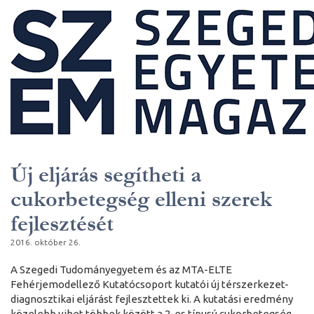
Új eljárás segítheti a
cukorbetegség elleni szerek
fejlesztését
2016. október 26.
A Szegedi Tudományegyetem és az MTA-ELTE
Fehérjemodellező Kutatócsoport kutatói új térszerkezet-
diagnosztikai eljárást fejlesztettek ki. A kutatási eredmény
közelebb vihet többek között a 2-es típusú cukorbetegség