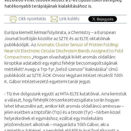
hatékonyabb terápiájának kialakításához is.
Cikk nyomtatás
Link küldés
Európa kiemelt kémiai folyóirata, a Chemistry – a European
Journal borítóján közölte az SZTE és az ELTE oktatóinak
publikációját. Az
Aromatic Cluster Sensor of Protein Folding:
Near-UV Electronic Circular Dischroism Bands Assigned to Fold
Compactness
„Hogyan olvashatjuk ki két aromás oldallánc
kiroptikai adataiból egy egész fehérje becsomagoltságának
mértékét? Avagy a Trp-Tyr „belső szenzor" kiaknázása” című
publikációt az SZTE ÁOK Orvosi Vegytani Intézet részéről Tóth
K. Gábor intézetvezető egyetemi tanár jegyzi.
- Tíz éve dolgozunk együtt az MTA-ELTE kutatóival. Arra kerestük
a választ, hogy fehérjék térszerkezetvizsgálata során hogyan
lehet kihasználni azt, amikor két aromás oldalláncú aminosav –
jelen esetben a triptofán (Trp) és a tirozin (Tyr) – térben közel
helyezkednek el egymáshoz, ezáltal egy molekuláris
jelzőrendszert alkotnak – magyarázta Tóth Gábor, aki a
szintetikus hátérrel, a pepdidek előállításával foglalkozott a