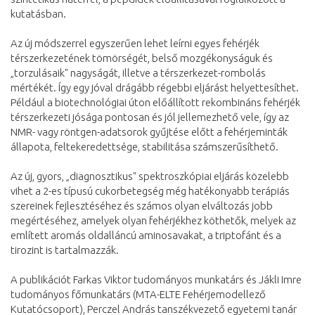
kutatásban.
Az új módszerrel egyszerűen lehet leírni egyes fehérjék
térszerkezetének tömörségét, belső mozgékonyságuk és
„torzulásaik" nagyságát, illetve a térszerkezet-rombolás
mértékét. Így egy jóval drágább régebbi eljárást helyettesíthet.
Például a biotechnológiai úton előállított rekombináns fehérjék
térszerkezeti jósága pontosan és jól jellemezhető vele, így az
NMR- vagy röntgen-adatsorok gyűjtése előtt a fehérjeminták
állapota, feltekeredettsége, stabilitása számszerűsíthető.
Az új, gyors, „diagnosztikus" spektroszkópiai eljárás közelebb
vihet a 2-es típusú cukorbetegség még hatékonyabb terápiás
szereinek fejlesztéséhez és számos olyan elváltozás jobb
megértéséhez, amelyek olyan fehérjékhez köthetők, melyek az
említett aromás oldalláncú aminosavakat, a triptofánt és a
tirozint is tartalmazzák.
A publikációt Farkas Viktor tudományos munkatárs és Jákli Imre
tudományos főmunkatárs (MTA-ELTE Fehérjemodellező
Kutatócsoport), Perczel András tanszékvezető egyetemi tanár