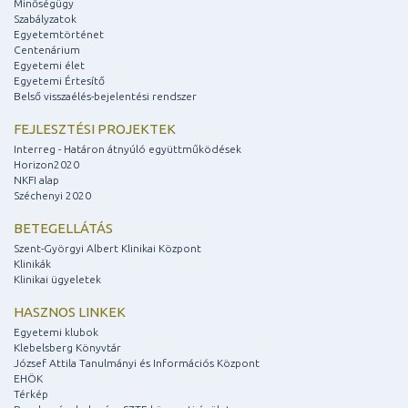
Minőségügy
Szabályzatok
Egyetemtörténet
Centenárium
Egyetemi élet
Egyetemi Értesítő
Belső visszaélés-bejelentési rendszer
FEJLESZTÉSI PROJEKTEK
Interreg - Határon átnyúló együttműködések
Horizon2020
NKFI alap
Széchenyi 2020
BETEGELLÁTÁS
Szent-Györgyi Albert Klinikai Központ
Klinikák
Klinikai ügyeletek
HASZNOS LINKEK
Egyetemi klubok
Klebelsberg Könyvtár
József Attila Tanulmányi és Információs Központ
EHÖK
Térkép