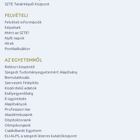
SZTE Tanárképző Központ
FELVÉTELI
Felvételi információk
Képzések
Miért az SZTE?
Nyílt napok
Hírek
Pontkalkulátor
AZ EGYETEMRŐL
Rektori köszöntő
Szegedi Tudományegyetemért Alapítvány
Bemutatkozás
Szervezeti felépítés
Közérdekű adatok
Esélyegyenlőség
E-ügyintézés
Alapítványok
Professzori kar
Akadémikusaink
Díszdoktoraink
Olimpikonjaink
Családbarát Egyetem
ELI-ALPS, a szegedi lézeres kutatóközpont