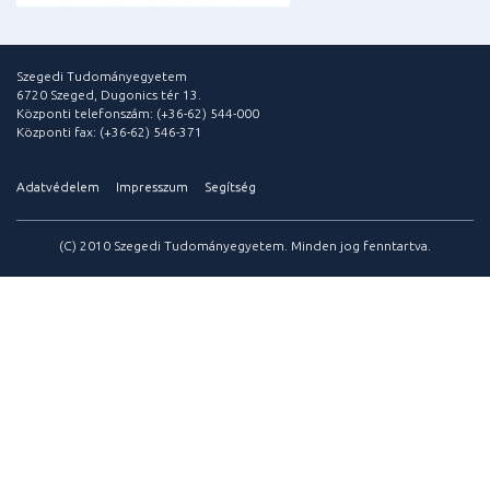
Szegedi Tudományegyetem
6720 Szeged, Dugonics tér 13.
Központi telefonszám: (+36-62) 544-000
Központi fax: (+36-62) 546-371
Adatvédelem
Impresszum
Segítség
(C) 2010 Szegedi Tudományegyetem. Minden jog fenntartva.