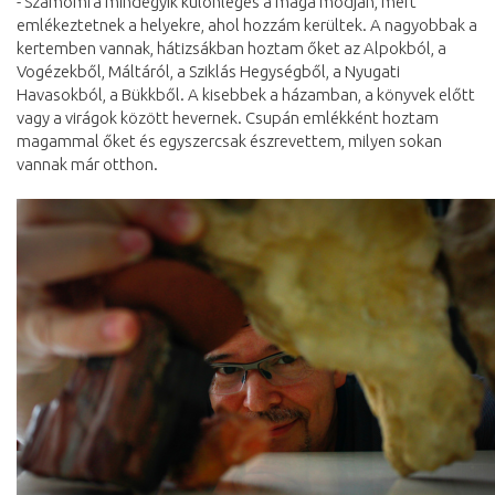
- Számomra mindegyik különleges a maga módján, mert
emlékeztetnek a helyekre, ahol hozzám kerültek. A nagyobbak a
kertemben vannak, hátizsákban hoztam őket az Alpokból, a
Vogézekből, Máltáról, a Sziklás Hegységből, a Nyugati
Havasokból, a Bükkből. A kisebbek a házamban, a könyvek előtt
vagy a virágok között hevernek. Csupán emlékként hoztam
magammal őket és egyszercsak észrevettem, milyen sokan
vannak már otthon.