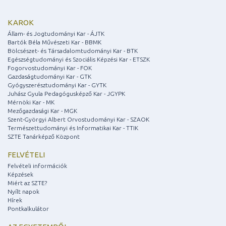
KAROK
Állam- és Jogtudományi Kar - ÁJTK
Bartók Béla Művészeti Kar - BBMK
Bölcsészet- és Társadalomtudományi Kar - BTK
Egészségtudományi és Szociális Képzési Kar - ETSZK
Fogorvostudományi Kar - FOK
Gazdaságtudományi Kar - GTK
Gyógyszerésztudományi Kar - GYTK
Juhász Gyula Pedagógusképző Kar - JGYPK
Mérnöki Kar - MK
Mezőgazdasági Kar - MGK
Szent-Györgyi Albert Orvostudományi Kar - SZAOK
Természettudományi és Informatikai Kar - TTIK
SZTE Tanárképző Központ
FELVÉTELI
Felvételi információk
Képzések
Miért az SZTE?
Nyílt napok
Hírek
Pontkalkulátor