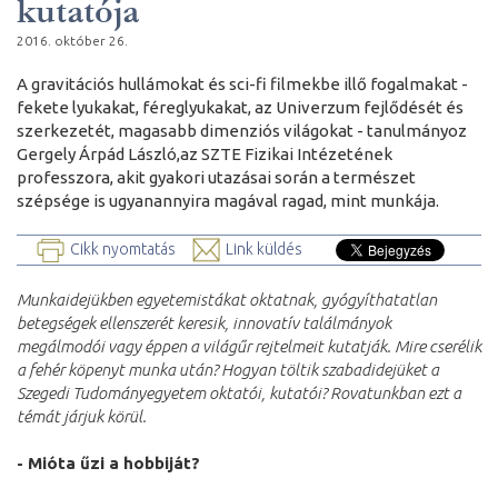
kutatója
2016. október 26.
A gravitációs hullámokat és sci-fi filmekbe illő fogalmakat -
fekete lyukakat, féreglyukakat, az Univerzum fejlődését és
szerkezetét, magasabb dimenziós világokat - tanulmányoz
Gergely Árpád László,az SZTE Fizikai Intézetének
professzora, akit gyakori utazásai során a természet
szépsége is ugyanannyira magával ragad, mint munkája.
Cikk nyomtatás
Link küldés
Munkaidejükben egyetemistákat oktatnak, gyógyíthatatlan
betegségek ellenszerét keresik, innovatív találmányok
megálmodói vagy éppen a világűr rejtelmeit kutatják. Mire cserélik
a fehér köpenyt munka után? Hogyan töltik szabadidejüket a
Szegedi Tudományegyetem oktatói, kutatói? Rovatunkban ezt a
témát járjuk körül.
- Mióta űzi a hobbiját?