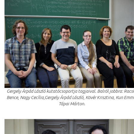
Gergely Árpád László kutatócsoportja tagjaival. Balról jobbra: Racs
Bence, Nagy Cecília,Gergely Árpád László, Kövér Krisztina, Kun Emm
Tápai Márton.