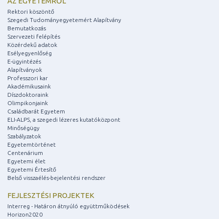
AZ EGYETEMRŐL
Rektori köszöntő
Szegedi Tudományegyetemért Alapítvány
Bemutatkozás
Szervezeti felépítés
Közérdekű adatok
Esélyegyenlőség
E-ügyintézés
Alapítványok
Professzori kar
Akadémikusaink
Díszdoktoraink
Olimpikonjaink
Családbarát Egyetem
ELI-ALPS, a szegedi lézeres kutatóközpont
Minőségügy
Szabályzatok
Egyetemtörténet
Centenárium
Egyetemi élet
Egyetemi Értesítő
Belső visszaélés-bejelentési rendszer
FEJLESZTÉSI PROJEKTEK
Interreg - Határon átnyúló együttműködések
Horizon2020