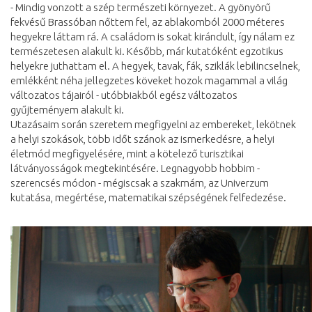
- Mindig vonzott a szép természeti környezet. A gyönyörű
fekvésű Brassóban nőttem fel, az ablakomból 2000 méteres
hegyekre láttam rá. A családom is sokat kirándult, így nálam ez
természetesen alakult ki. Később, már kutatóként egzotikus
helyekre juthattam el. A hegyek, tavak, fák, sziklák lebilincselnek,
emlékként néha jellegzetes köveket hozok magammal a világ
változatos tájairól - utóbbiakból egész változatos
gyűjteményem alakult ki.
Utazásaim során szeretem megfigyelni az embereket, lekötnek
a helyi szokások, több időt szánok az ismerkedésre, a helyi
életmód megfigyelésére, mint a kötelező turisztikai
látványosságok megtekintésére. Legnagyobb hobbim -
szerencsés módon - mégiscsak a szakmám, az Univerzum
kutatása, megértése, matematikai szépségének felfedezése.