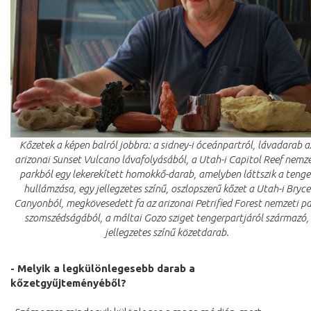
Kőzetek a képen balról jobbra: a sidney-i óceánpartról, lávadarab a
arizonai Sunset Vulcano lávafolyásából, a Utah-i Capitol Reef nemze
parkból egy lekerekített homokkő-darab, amelyben láttszik a tenge
hullámzása, egy jellegzetes színű, oszlopszerű kőzet a Utah-i Bryce
Canyonból, megkövesedett fa az arizonai Petrified Forest nemzeti pa
szomszédságából, a máltai Gozo sziget tengerpartjáról származó,
jellegzetes színű közetdarab.
- Melyik a legkülönlegesebb darab a
kőzetgyűjteményéből?