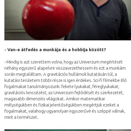
- Van-e átfedés a munkája és a hobbija között?
- Mindig is azt szerettem volna, hogy az Univerzum megértését
néhány egyszerű alapelvre visszavezethessem és ezt a munkám
során megtaláltam. A gravitációs hullámok kutatásán túl, a
kutatási területem többi része is igen érdekes. Sci-fi filmekbe illő
fogalmakat tanulmányozunk: fekete lyukakat, féreglyukakat,
gravitációs lencsézést, az Univerzum fejlődését és szerkezetét,
magasabb dimenziós világokat. Amikor matematikai
mélységükben és fizikai jelentőségükben megértjük ezeket a
fogalmakat, valahogy ugyanolyan egyszerűvé és széppé válnak,
mint a természet.