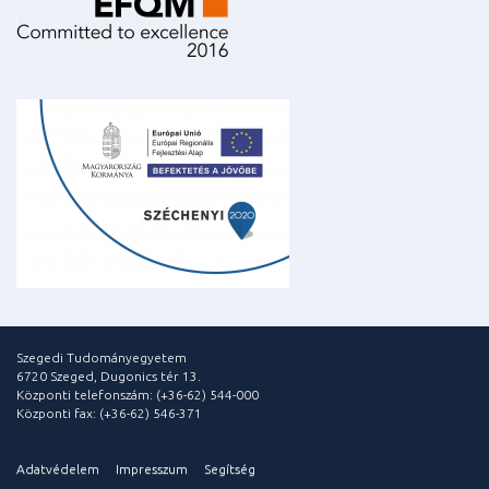
Szegedi Tudományegyetem
6720 Szeged, Dugonics tér 13.
Központi telefonszám: (+36-62) 544-000
Központi fax: (+36-62) 546-371
Adatvédelem
Impresszum
Segítség