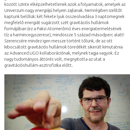
között szinte elképzelhetetlenek azok a folyamatok, amelyek az
Univerzum nagy energiájú helyein zajlanak. Nemrégiben izelítőt
kaptunk belőlük: két fekete lyuk összeolvadása 3 naptömegnek
megfelelő energiát sugárzott szét gravitációs hullámok
formájában (ez a Paksi Atomerőmű éves energiatermelésének
tíz a harmincegyszerese), mindössze 5 század másodperc alatt!
Szerencsére mindez igen messze történt tőlünk, de az ott
kibocsátott gravitációs hullámok töredékét sikerült kimutatnia
az Advanced LIGO kollaborációnak, melynek tagja vagyok. Ez
nagy tudományos áttörés volt, megnyitotta az utat a
gravitációshullám-asztrofizika előtt.