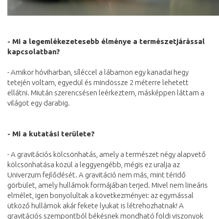
- Mi a legemlékezetesebb élménye a természetjárással
kapcsolatban?
- Amikor hóviharban, síléccel a lábamon egy kanadai hegy
tetején voltam, egyedül és mindössze 2 méterre lehetett
ellátni. Miután szerencsésen leérkeztem, másképpen láttam a
világot egy darabig.
- Mi a kutatási területe?
- A gravitációs kölcsönhatás, amely a természet négy alapvető
kölcsönhatása közül a leggyengébb, mégis ez uralja az
Univerzum fejlődését. A gravitáció nem más, mint téridő
görbület, amely hullámok formájában terjed. Mivel nem lineáris
elmélet, igen bonyolultak a következményei: az egymással
ütköző hullámok akár fekete lyukat is létrehozhatnak! A
gravitációs szempontból békésnek mondható földi viszonyok