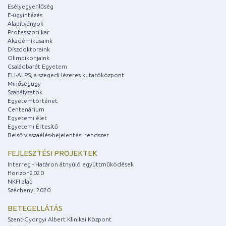
Esélyegyenlőség
E-ügyintézés
Alapítványok
Professzori kar
Akadémikusaink
Díszdoktoraink
Olimpikonjaink
Családbarát Egyetem
ELI-ALPS, a szegedi lézeres kutatóközpont
Minőségügy
Szabályzatok
Egyetemtörténet
Centenárium
Egyetemi élet
Egyetemi Értesítő
Belső visszaélés-bejelentési rendszer
FEJLESZTÉSI PROJEKTEK
Interreg - Határon átnyúló együttműködések
Horizon2020
NKFI alap
Széchenyi 2020
BETEGELLÁTÁS
Szent-Györgyi Albert Klinikai Központ