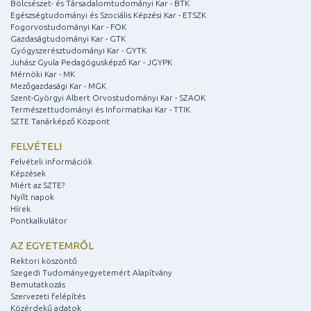
Bölcsészet- és Társadalomtudományi Kar - BTK
Egészségtudományi és Szociális Képzési Kar - ETSZK
Fogorvostudományi Kar - FOK
Gazdaságtudományi Kar - GTK
Gyógyszerésztudományi Kar - GYTK
Juhász Gyula Pedagógusképző Kar - JGYPK
Mérnöki Kar - MK
Mezőgazdasági Kar - MGK
Szent-Györgyi Albert Orvostudományi Kar - SZAOK
Természettudományi és Informatikai Kar - TTIK
SZTE Tanárképző Központ
FELVÉTELI
Felvételi információk
Képzések
Miért az SZTE?
Nyílt napok
Hírek
Pontkalkulátor
AZ EGYETEMRŐL
Rektori köszöntő
Szegedi Tudományegyetemért Alapítvány
Bemutatkozás
Szervezeti felépítés
Közérdekű adatok