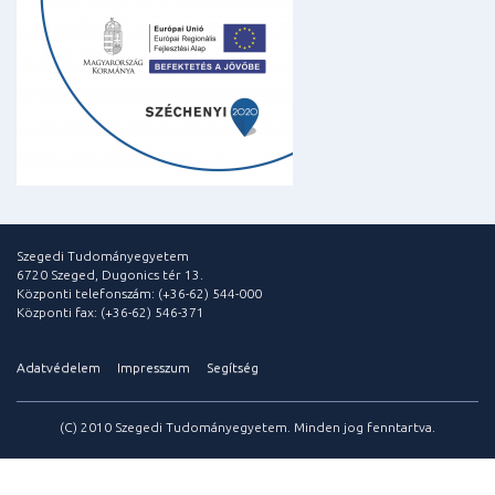
Szegedi Tudományegyetem
6720 Szeged, Dugonics tér 13.
Központi telefonszám: (+36-62) 544-000
Központi fax: (+36-62) 546-371
Adatvédelem
Impresszum
Segítség
(C) 2010 Szegedi Tudományegyetem. Minden jog fenntartva.