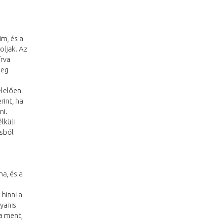
im, és a
oljak. Az
írva
meg
lelően
rint, ha
ni.
lküli
csból
a, és a
hinni a
yanis
a ment,