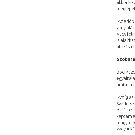
akkor kie
meglepet
"Az adóbe
vagy aláí
Vagy fel
is aláírh
utazás-el
Szobafe
Bogi kezd
egyáltalá
amikor el
"Amíg az 
Svédorszá
barátaid 
kaptam a
magyar (
vagyunk”