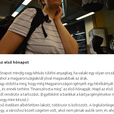
az első hónapot
ónapot mindig nagy kihívás túlélni anyagilag, ha valaki egy olyan ors
 ahol a magyarországiaknál jóval magasabbak az árak.
úgy oldotta meg, hogy még Magyarországon igényelt egy hitelkártyát
, és ennek terhére "finanszírozta meg" az első hónapját. Majd az első 
ől rendezte a tartozást. (Egyébként a bankkal a kártya igénylésekor
hogy mire készül.)
lső években albérletben lakott, többször is költözött. A legkülönleg
egy, a városhoz közeli szigeten volt, ahol nem járnak autók sem, és a