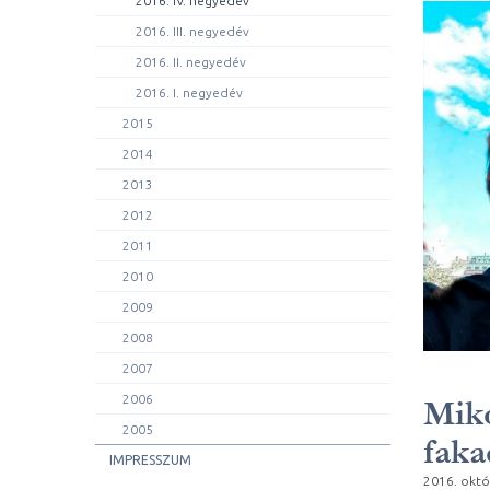
2016. IV. negyedév
2016. III. negyedév
2016. II. negyedév
2016. I. negyedév
2015
2014
2013
2012
2011
2010
2009
2008
2007
2006
Miko
2005
faka
IMPRESSZUM
2016. októ