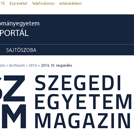
ZTE
Észrevétel
Telefonkönyv
Adatvédelem
dományegyetem
RPORTÁL
SAJTÓSZOBA
zin
Archívum
2016
2016. IV. negyedév