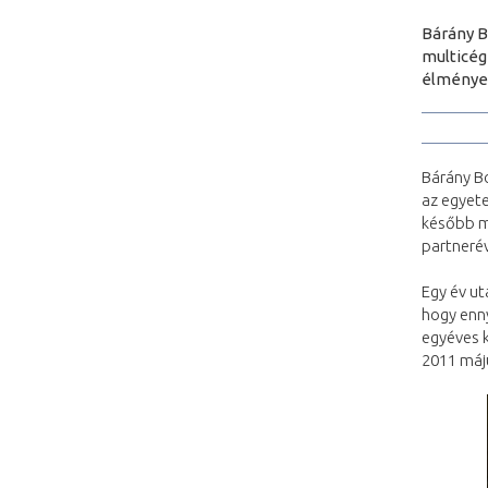
Bárány B
multicég
élmények
Bárány B
az egyete
később m
partneré
Egy év ut
hogy enny
egyéves 
2011 máj