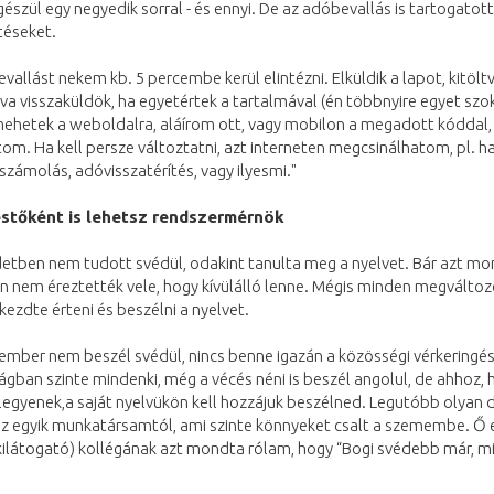
gészül egy negyedik sorral - és ennyi. De az adóbevallás is tartogatot
éseket.
vallást nekem kb. 5 percembe kerül elintézni. Elküldik a lapot, kitölt
rva visszaküldök, ha egyetértek a tartalmával (én többnyire egyet szo
mehetek a weboldalra, aláírom ott, vagy mobilon a megadott kóddal
atom. Ha kell persze változtatni, azt interneten megcsinálhatom, pl. h
számolás, adóvisszatérítés, vagy ilyesmi."
stőként is lehetsz rendszermérnök
etben nem tudott svédül, odakint tanulta meg a nyelvet. Bár azt mo
n nem éreztették vele, hogy kívülálló lenne. Mégis minden megváltoz
kezdte érteni és beszélni a nyelvet.
ember nem beszél svédül, nincs benne igazán a közösségi vérkeringé
gban szinte mindenki, még a vécés néni is beszél angolul, de ahhoz, 
legyenek,a saját nyelvükön kell hozzájuk beszélned. Legutóbb olyan 
z egyik munkatársamtól, ami szinte könnyeket csalt a szemembe. Ő 
kilátogató) kollégának azt mondta rólam, hogy “Bogi svédebb már, m
.