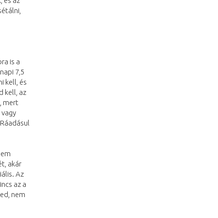
, és az
étálni,
ra is a
napi 7,5
 kell, és
kell, az
, mert
 vagy
. Ráadásul
 nem
t, akár
ális. Az
incs az a
sed, nem
m