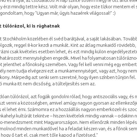
. No és a nyár, az csodálatos! A nap szinte sosem megy le ott ahol élek
 érzi mindig tettre kész. Volt már olyan, hogy este tízkor mentem el s
gondoltam, hogy "Ugyan már, úgyis hazaérek világossal!" :)
 túlórázol, ki is rúghatnak
 Stochkholm közelében él svéd barátjával, a saját lakásában. Tovább
lgozik, reggel 8-kor kezdi a munkát. Kint az átlag munkaidő rövidebb, 
rázni csak kivételes esetben lehet, és ezt mindig külön engedélyeztetni
határozott mennyiségben engedik. Mivel ha folyamatosan túlóráznod 
t jelenthet a főnökség szemében. Vagy fel kell venni még egy embert
ély nem tudja elvégezni ezt a munkamennyiséget, vagy azt, hogy nem
kony. Márpedig azt senki sem szeretné, hogy ilyen színben tűnjön fel
ó munka itt nem dicsőség, a túlteljesítés sem az.
dóan túlórázol, azt fogják gondolni rólad, hogy antiszociális vagy, és
szt venni a közösségben, amivel amúgy nagyon gyorsan az ellenkezőjé
is el lehet érni. Számomra ez a hozzáállás nagyon emberközeli és szoci
kahelyi kultúrát tekintve – hiszen kivételek mindig vannak – odakinn n
kro-menedzsment mint Magyarországon. Nem ellenőrzik minden lépé
zámolnod minden munkaidővel ha a feladat készen van, és a főnök se
 hogy ő tart el, csak mert tőle kapod a fizetésed."