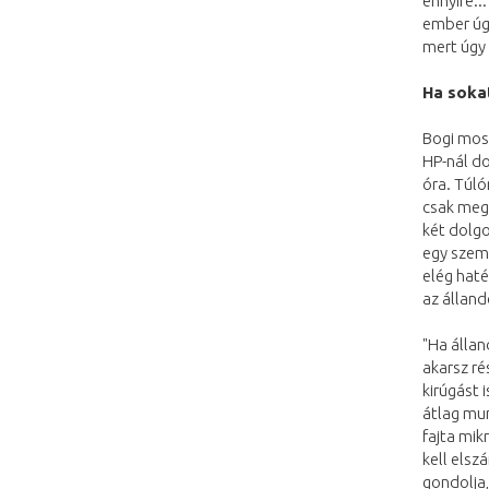
ennyire..
ember úgy
mert úgy 
Ha sokat
Bogi most
HP-nál do
óra. Túló
csak meg
két dolgo
egy szem
elég haté
az álland
"Ha állan
akarsz ré
kirúgást 
átlag mun
fajta mi
kell els
gondolja,