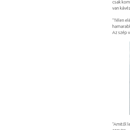
csak komp
van kávéz
"Télen el
hamarabb 
Az szép v
"Amitől l