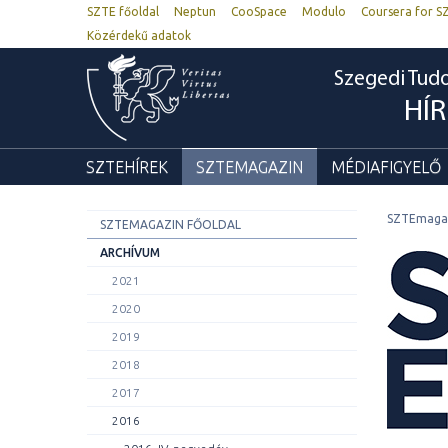
SZTE főoldal
Neptun
CooSpace
Modulo
Coursera for S
Közérdekű adatok
Szegedi Tu
HÍ
SZTEHÍREK
SZTEMAGAZIN
MÉDIAFIGYELŐ
SZTEmaga
SZTEMAGAZIN FŐOLDAL
ARCHÍVUM
2021
2020
2019
2018
2017
2016