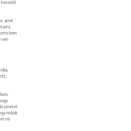
t hasonló
ve, amit
ktam).
, sms-ben
a van
ndja,
ott,
sben.
hogy
dicséretet
egy másik
int mi