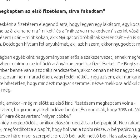
megkaptam az első fizetésem, sírva fakadtam"
sként a fizetésem elegendő arra, hogy legyen egy lakásom, egy kocs
e az árak, hanem a ”mi kell” és a ”mihez van ma kedvem” szerint vásár
tésem után – mint sokan, akik Nyugaton próbáltak szerencsét – én is s
. Boldogan hívtam fel anyukámat, aki, azt hiszem, ekkor nyugodott 
ágban egyébként hagyományosan erős a szakszervezet, ennek megfe
ben minimum az infláció arányában emelik a fizetéseket. De Bogi sze
ber benne van a szociális rendszerben, akkor onnan nehéz nagyot es
iztosan nem marad éhen, vagy fedél nélkül, még az sem, aki munkané
inte hihetetlen, hogy mindezt magyar szemmel nézve mekkora adókul
k meg.
olt, amikor - még mielőtt az első kinti fizetésem megkaptam volna -
tem, hogy mennyit kell adózni belőle. És mondták, hogy 30%-ot. "Ah
?" Mire ők zavartan: "Milyen többi?"
nígy meglepődött, amikor először meglátta a bérpapírját. Nem akart 
 megfordította a papírt, hogy hol van a többi része. A bérpapíron ug
sen három sor szerepelt: bruttó bér, adó, nettó bér. Ha szabadságr