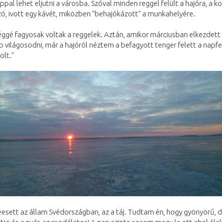
pal lehet eljutni a városba. Szóval minden reggel felült a hajóra, a 
ó, ivott egy kávét, miközben "behajókázott" a munkahelyére.
éggé fagyosak voltak a reggelek. Aztán, amikor márciusban elkezdett 
világosodni, már a hajóról néztem a befagyott tenger felett a napfe
olt."
eesett az állam Svédországban, az a táj. Tudtam én, hogy gyönyörű, 