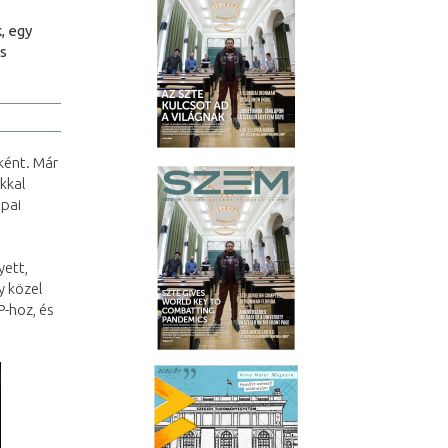
, egy
s
ként. Már
kkal
ópai
yett,
y közel
-hoz, és