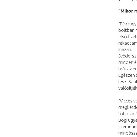
"Mikor 
"Pénzügye
boltban n
első fize
fakadtam
igazán.
Svédorsz
minden év
már az em
Egészen b
lesz. Sz
valósítjá
"Vicces v
megkérdez
többi adó
Bogi ugya
szemének,
mindössze