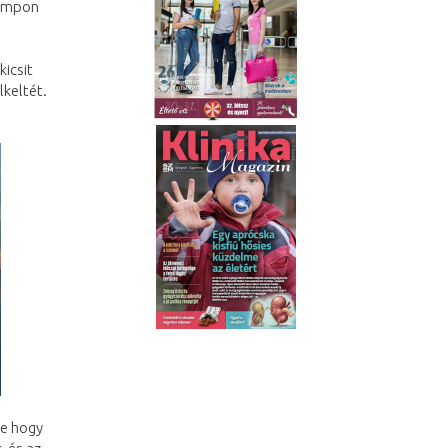
kompon
kicsit
lkeltét.
de hogy