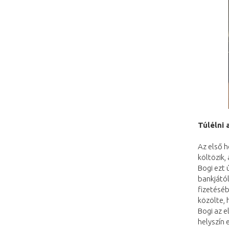
Túlélni 
Az első h
költözik,
Bogi ezt 
bankjától
fizetéséb
közölte, 
Bogi az e
helyszín 