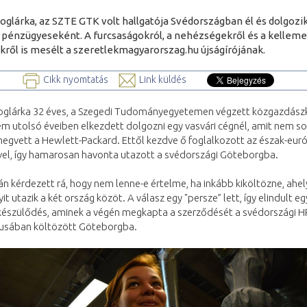
oglárka, az SZTE GTK volt hallgatója Svédországban él és dolgozik
 pénzügyeseként. A furcsaságokról, a nehézségekről és a kelleme
ről is mesélt a szeretlekmagyarorszag.hu újságírójának.
Cikk nyomtatás
Link küldés
oglárka 32 éves, a Szegedi Tudományegyetemen végzett közgazdász
m utolsó éveiben elkezdett dolgozni egy vasvári cégnél, amit nem so
egvett a Hewlett-Packard. Ettől kezdve ő foglalkozott az észak-eur
vel, így hamarosan havonta utazott a svédországi Göteborgba.
án kérdezett rá, hogy nem lenne-e értelme, ha inkább kiköltözne, ahel
it utazik a két ország közöt. A válasz egy "persze” lett, így elindult eg
készülődés, aminek a végén megkapta a szerződését a svédországi HP
usában költözött Göteborgba.