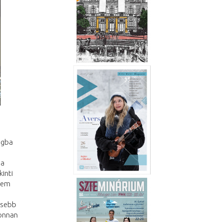
zágba
 a
kinti
 nem
esebb
honnan