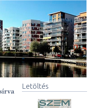
Letöltés
sírva