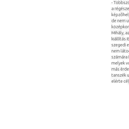
- Többszö
a régésze
képzőhel
de nem u
középkor
Mihály, a
kiállítás 
szegedi 
nem láto
számára f
melyek v
más érdek
tanszék 
elérte cél