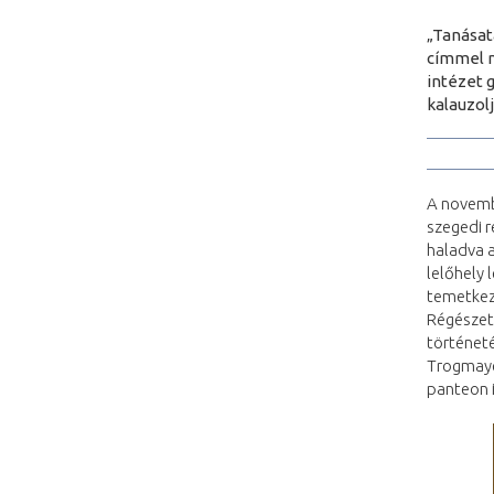
„Tanásat
címmel n
intézet 
kalauzolj
A novembe
szegedi r
haladva a
lelőhely 
temetkezé
Régészeti
történeté
Trogmayer
panteon i