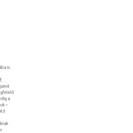
ába is
j
f,
jaivá
gfelelő
edig a
uk –
ató
gának
or