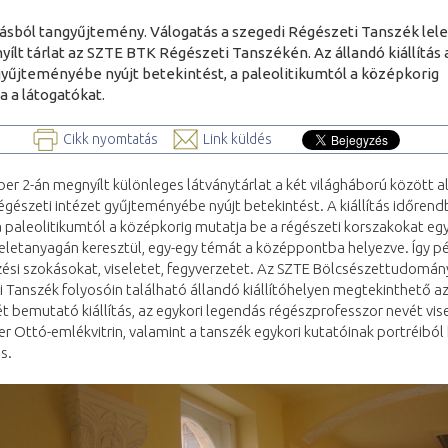
ásból tangyűjtemény. Válogatás a szegedi Régészeti Tanszék lele
yílt tárlat az SZTE BTK Régészeti Tanszékén. Az állandó kiállítás 
gyűjteményébe nyújt betekintést, a paleolitikumtól a középkorig
a a látogatókat.
Cikk nyomtatás
Link küldés
r 2-án megnyílt különleges látványtárlat a két világháború között a
égészeti intézet gyűjteményébe nyújt betekintést. A kiállítás időren
 paleolitikumtól a középkorig mutatja be a régészeti korszakokat eg
leletanyagán keresztül, egy-egy témát a középpontba helyezve. Így pé
si szokásokat, viseletet, fegyverzetet. Az SZTE Bölcsészettudomány
 Tanszék folyosóin található állandó kiállítóhelyen megtekinthető az
t bemutató kiállítás, az egykori legendás régészprofesszor nevét vis
 Ottó-emlékvitrin, valamint a tanszék egykori kutatóinak portréiból 
s.