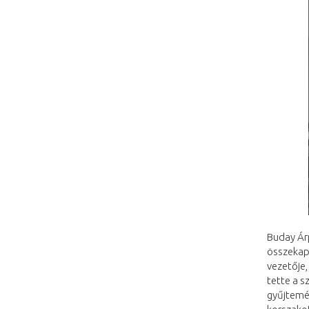
Buday Árp
összekapc
vezetője,
tette a s
gyűjtemén