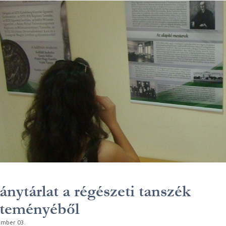
ánytárlat a régészeti tanszék
jteményéből
ember 03.