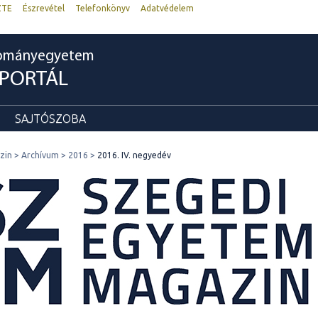
ZTE
Észrevétel
Telefonkönyv
Adatvédelem
dományegyetem
RPORTÁL
SAJTÓSZOBA
zin
Archívum
2016
2016. IV. negyedév