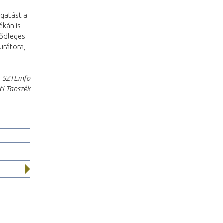
gatást a
ékán is
sődleges
kurátora,
SZTEinfo
ti Tanszék