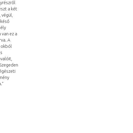
gyrészről
észt a két
 végül,
 késő
ély
 van ez a
rva. A
 okból
as
valóit,
 Szegeden
régészeti
emény
.”