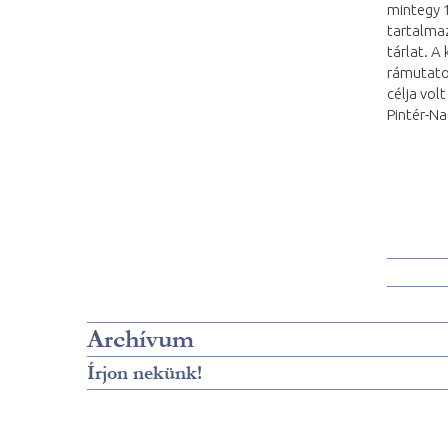
mintegy 1
tartalma
tárlat. A
rámutatot
célja vol
Pintér-Na
Archívum
Írjon nekünk!