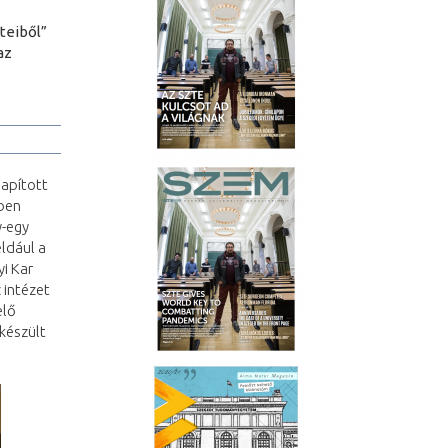
teiből”
az
lapított
dben
y-egy
ldául a
i Kar
 intézet
elő
készült