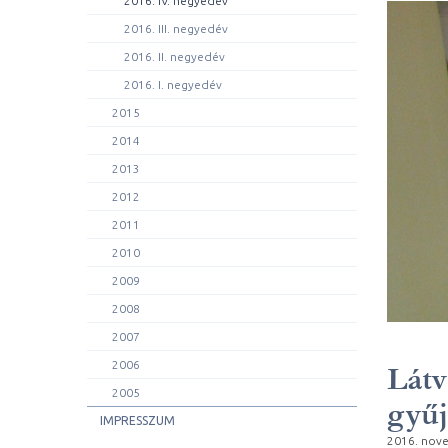
2016. IV. negyedév
2016. III. negyedév
2016. II. negyedév
2016. I. negyedév
2015
2014
2013
2012
2011
2010
2009
2008
2007
2006
Látv
2005
gyű
IMPRESSZUM
2016. nov