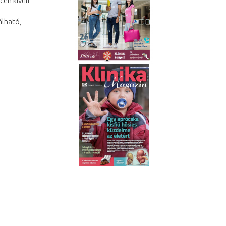
én kívüli
álható,