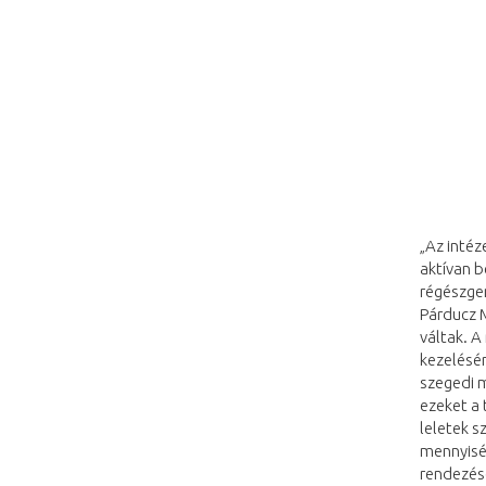
„Az inté
aktívan 
régészgen
Párducz 
váltak. 
kezelésér
szegedi 
ezeket a
leletek s
mennyisé
rendezésé