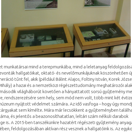
zet munkatársai mind a terepmunkába, mind a leletanyag feldolgozás
bevonták hallgatóikat, oktató- és nevelőmunkájuknak köszönhetően ú
eráció tűnt fel, akik (például Bálint Alajos, Foltiny István, Korek Józse
Mihály) a hazai és a nemzetközi régészettudomány meghatározói alak
A második világháborút követően a hányattatott sorsú gyűjtemény me
e, rendszerezésére sem hely, sem mód nem volt, több mint két évtiz
múzeum nyújtott védelmet számára. Az idő vasfoga – hogy úgy mondj
 tárgyakat sem kímélte. Mára már lecsökkent a gyűjteményben találh
záma, és jelentős a beazonosíthatatlan, leltári szám nélküli darabok
ge is. A 2015-ben tanszékünkre hazatért régészeti gyűjtemény anya
ben, feldolgozásában aktívan rész vesznek a hallgatóink is. Az egyk