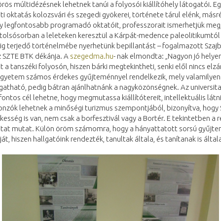
rös múltidézésnek lehetnek tanúi a folyosói kiállítóhely látogatói. E
ti oktatás kolozsvári és szegedi gyökerei, története tárul elénk, másr
y legfontosabb programadó oktatóit, professzorait ismerhetjük meg,
tolsósorban a leleteken keresztül a Kárpát-medence paleolitikumtól
ig terjedő történelmébe nyerhetünk bepillantást – fogalmazott Szajb
z SZTE BTK dékánja. A
szegedma.hu
- nak elmondta: „Nagyon jó helyen
itt a tanszéki folyosón, hiszen bárki megtekintheti, senki elől nincs elzá
egyetem számos érdekes gyűjteménnyel rendelkezik, mely valamilyen
gatható, pedig bátran ajánlhatnánk a nagyközönségnek. Az universit
ontos cél lehetne, hogy megmutassa kiállítótereit, intellektuális látni
onzók lehetnek a minőségi turizmus szempontjából, bizonyítva, hogy
esség is van, nem csak a borfesztivál vagy a Bortér. E tekintetben a 
utat mutat. Külön öröm számomra, hogy a hányattatott sorsú gyűjt
ját, hiszen hallgatóink rendezték, tanultak általa, és tanítanak is általa