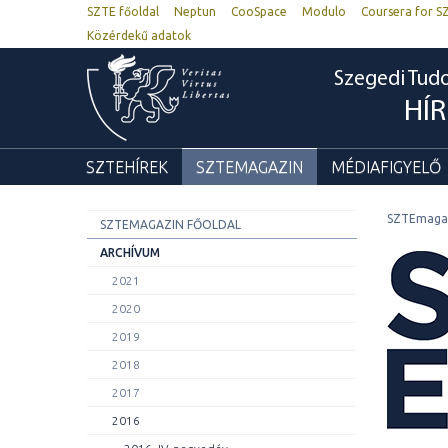
SZTE főoldal
Neptun
CooSpace
Modulo
Coursera for S
Közérdekű adatok
Szegedi Tu
HÍ
SZTEHÍREK
SZTEMAGAZIN
MÉDIAFIGYELŐ
SZTEmaga
SZTEMAGAZIN FŐOLDAL
ARCHÍVUM
2021
2020
2019
2018
2017
2016