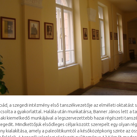
ád, a szegedi intézmény első tanszékvezetője az elméleti oktatást 
solta a gyakorlattal. Halála után munkatársa, Banner János lett a t
 aki kiemelkedő munkájával a legszervezettebb hazai régészeti tansz
zegedit. Mindkettőjük elsődleges céljai között szerepelt egy olyan ré
y kialakítása, amely a paleolitikumtól a későközépkorig szinte az ös