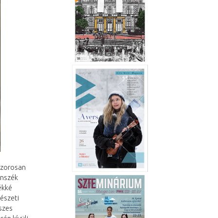
szorosan
anszék
ékké
gészeti
szes