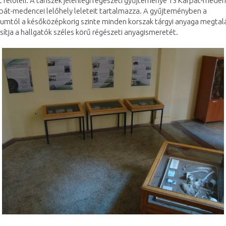
 felöleli. A tanszék jelenlegi régészeti gyűjteménye 13 Kárpát-medenc
pát-medencei lelőhely leleteit tartalmazza. A gyűjteményben a
kumtól a későközépkorig szinte minden korszak tárgyi anyaga megtal
sítja a hallgatók széles körű régészeti anyagismeretét.