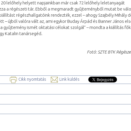
20 lelőhely helyett napjainkban már csak 72 lelőhely leletanyagát
zza a régészeti tár. Ebből a megmaradt gyűjteményből mutat be válo
 kiállítást régészhallgatóink rendezték, ezzel – ahogy Szajbély Mihály d
t – újból valóra vált az, ami egykor Buday Árpád és Banner János el
t a gyűjtemény ismét oktatási célokat szolgál” – mondta a kiállítás fő
gy Katalin tanársegéd.
Fotó: SZTE BTK Régésze
Cikk nyomtatás
Link küldés