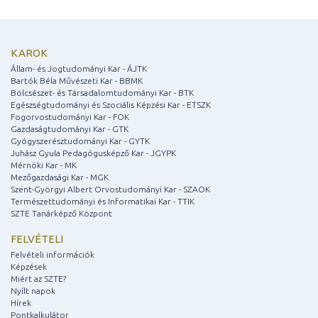
KAROK
Állam- és Jogtudományi Kar - ÁJTK
Bartók Béla Művészeti Kar - BBMK
Bölcsészet- és Társadalomtudományi Kar - BTK
Egészségtudományi és Szociális Képzési Kar - ETSZK
Fogorvostudományi Kar - FOK
Gazdaságtudományi Kar - GTK
Gyógyszerésztudományi Kar - GYTK
Juhász Gyula Pedagógusképző Kar - JGYPK
Mérnöki Kar - MK
Mezőgazdasági Kar - MGK
Szent-Györgyi Albert Orvostudományi Kar - SZAOK
Természettudományi és Informatikai Kar - TTIK
SZTE Tanárképző Központ
FELVÉTELI
Felvételi információk
Képzések
Miért az SZTE?
Nyílt napok
Hírek
Pontkalkulátor