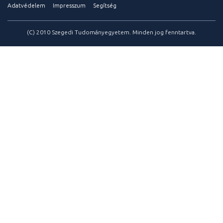
Adatvédelem
Impresszum
Segítség
(C) 2010 Szegedi Tudományegyetem. Minden jog fenntartva.