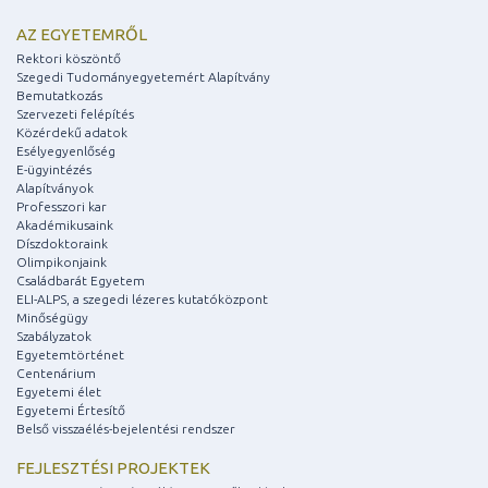
AZ EGYETEMRŐL
Rektori köszöntő
Szegedi Tudományegyetemért Alapítvány
Bemutatkozás
Szervezeti felépítés
Közérdekű adatok
Esélyegyenlőség
E-ügyintézés
Alapítványok
Professzori kar
Akadémikusaink
Díszdoktoraink
Olimpikonjaink
Családbarát Egyetem
ELI-ALPS, a szegedi lézeres kutatóközpont
Minőségügy
Szabályzatok
Egyetemtörténet
Centenárium
Egyetemi élet
Egyetemi Értesítő
Belső visszaélés-bejelentési rendszer
FEJLESZTÉSI PROJEKTEK