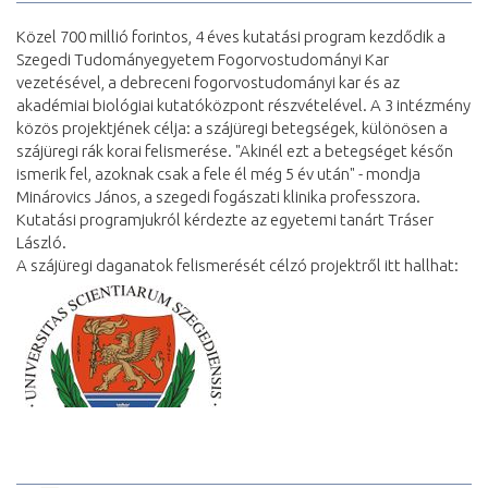
Közel 700 millió forintos, 4 éves kutatási program kezdődik a
Szegedi Tudományegyetem Fogorvostudományi Kar
vezetésével, a debreceni fogorvostudományi kar és az
akadémiai biológiai kutatóközpont részvételével. A 3 intézmény
közös projektjének célja: a szájüregi betegségek, különösen a
szájüregi rák korai felismerése. "Akinél ezt a betegséget későn
ismerik fel, azoknak csak a fele él még 5 év után" - mondja
Minárovics János, a szegedi fogászati klinika professzora.
Kutatási programjukról kérdezte az egyetemi tanárt Tráser
László.
A szájüregi daganatok felismerését célzó projektről itt hallhat: