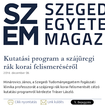
Kutatási program a szájüregi
rák korai felismeréséről
2016. december 06.
Minárovics János, a Szegedi Tudományegyetem fogászati
klinika professzorát a szájüregi rák korai felismerését célzó
kutatási programról kérdezte Tráser László.
Cikk nyomtatás
Link küldés