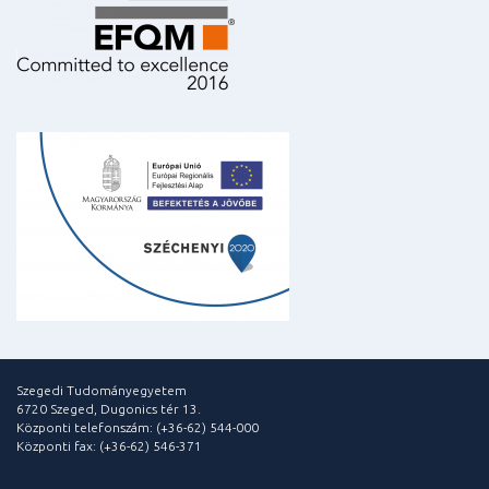
Szegedi Tudományegyetem
6720 Szeged, Dugonics tér 13.
Központi telefonszám: (+36-62) 544-000
Központi fax: (+36-62) 546-371