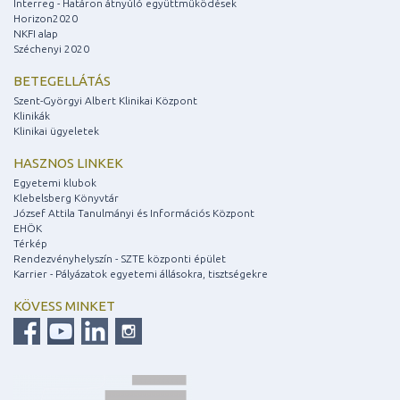
Interreg - Határon átnyúló együttműködések
Horizon2020
NKFI alap
Széchenyi 2020
BETEGELLÁTÁS
Szent-Györgyi Albert Klinikai Központ
Klinikák
Klinikai ügyeletek
HASZNOS LINKEK
Egyetemi klubok
Klebelsberg Könyvtár
József Attila Tanulmányi és Információs Központ
EHÖK
Térkép
Rendezvényhelyszín - SZTE központi épület
Karrier - Pályázatok egyetemi állásokra, tisztségekre
KÖVESS MINKET