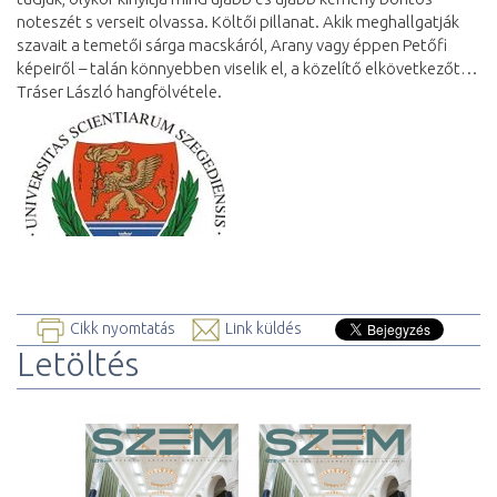
noteszét s verseit olvassa. Költői pillanat. Akik meghallgatják
szavait a temetői sárga macskáról, Arany vagy éppen Petőfi
képeiről – talán könnyebben viselik el, a közelítő elkövetkezőt…
Tráser László hangfölvétele.
Cikk nyomtatás
Link küldés
Letöltés