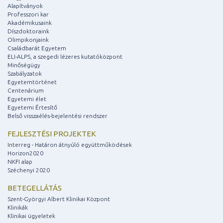
Alapítványok
Professzori kar
Akadémikusaink
Díszdoktoraink
Olimpikonjaink
Családbarát Egyetem
ELI-ALPS, a szegedi lézeres kutatóközpont
Minőségügy
Szabályzatok
Egyetemtörténet
Centenárium
Egyetemi élet
Egyetemi Értesítő
Belső visszaélés-bejelentési rendszer
FEJLESZTÉSI PROJEKTEK
Interreg - Határon átnyúló együttműködések
Horizon2020
NKFI alap
Széchenyi 2020
BETEGELLÁTÁS
Szent-Györgyi Albert Klinikai Központ
Klinikák
Klinikai ügyeletek