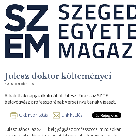
Julesz doktor költeményei
2016. október 26.
A halottak napja alkalmából Julesz János, az SZTE
belgyógyász professzorának versei nyújtanak vigaszt.
Cikk nyomtatás
Link küldés
Julesz János, az SZTE belgyógyász professzora, mint sokan
tudjuk, olykor kinyitja mind újabb és újabb kemény borítós