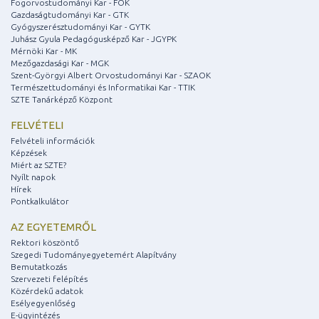
Fogorvostudományi Kar - FOK
Gazdaságtudományi Kar - GTK
Gyógyszerésztudományi Kar - GYTK
Juhász Gyula Pedagógusképző Kar - JGYPK
Mérnöki Kar - MK
Mezőgazdasági Kar - MGK
Szent-Györgyi Albert Orvostudományi Kar - SZAOK
Természettudományi és Informatikai Kar - TTIK
SZTE Tanárképző Központ
FELVÉTELI
Felvételi információk
Képzések
Miért az SZTE?
Nyílt napok
Hírek
Pontkalkulátor
AZ EGYETEMRŐL
Rektori köszöntő
Szegedi Tudományegyetemért Alapítvány
Bemutatkozás
Szervezeti felépítés
Közérdekű adatok
Esélyegyenlőség
E-ügyintézés