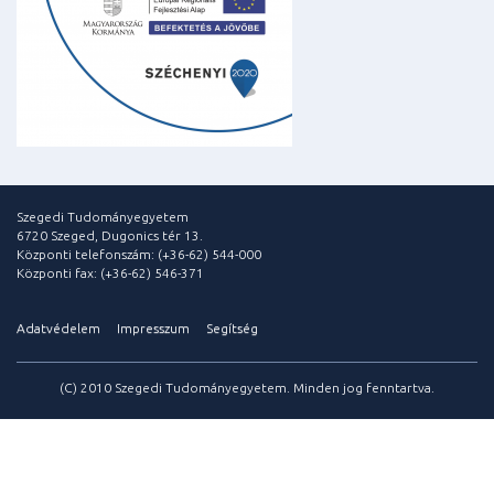
Szegedi Tudományegyetem
6720 Szeged, Dugonics tér 13.
Központi telefonszám: (+36-62) 544-000
Központi fax: (+36-62) 546-371
Adatvédelem
Impresszum
Segítség
(C) 2010 Szegedi Tudományegyetem. Minden jog fenntartva.