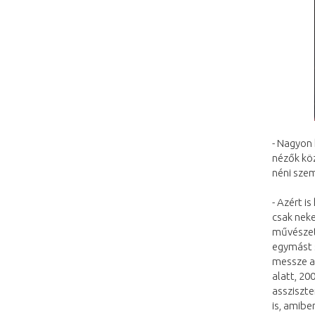
- Nagyon 
nézők köz
néni sze
- Azért i
csak neke
művészeti
egymást 
messze a 
alatt, 20
assziszte
is, amibe