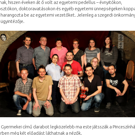
ak, hiszen éveken át ő volt az egyetemi pedellus – évnyitókon,
sztókon, doktoravatásokon és egyéb egyetemi ünnepségeken koppa
s harangozta be az egyetemi vezetőket. Jelenleg a szegedi önkormán
s ügyintézője.
Gyermekei című darabot legközelebb ma este játsszák a Pinceszính
ben még két előadást láthatnak a nézők.