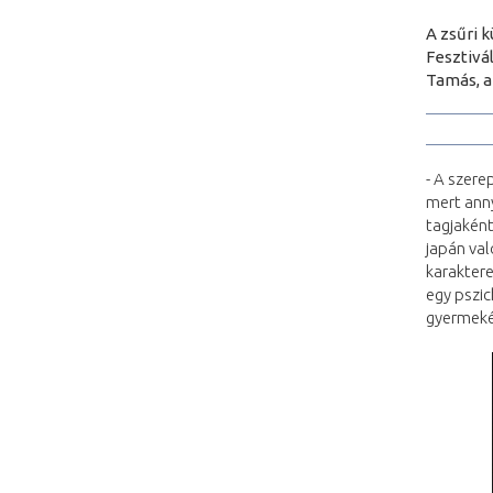
A zsűri 
Fesztivá
Tamás, a
- A szere
mert anny
tagjaként
japán val
karaktere
egy pszic
gyermeké