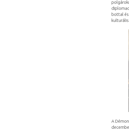
polgárokn
diplomao
bottal é
kulturáli
A Démon 
december