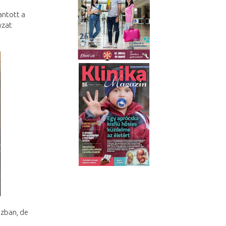
ntott a
yzat
ázban, de