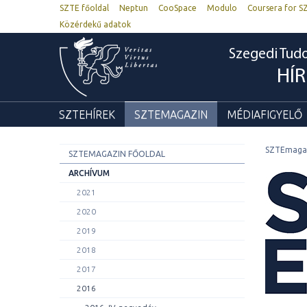
SZTE főoldal
Neptun
CooSpace
Modulo
Coursera for S
Közérdekű adatok
Szegedi Tu
HÍ
SZTEHÍREK
SZTEMAGAZIN
MÉDIAFIGYELŐ
SZTEmaga
SZTEMAGAZIN FŐOLDAL
ARCHÍVUM
2021
2020
2019
2018
2017
2016