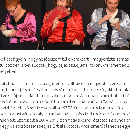
kellett figyelni, hogy ne játsszam túl a karaktert – magyarázta Tamás,
ül többen is bevallották, hogy saját szülőjükre, rokonukra ismertek 
mélyében.
s hatalmas elismerés ez a díj, mert ez volt az első nagyobb szerepem.
m, hanem játszótársaimnak és Varga Norbertnek is szól, aki a társula
 vezetője és a darab rendezője is egyben. A próbafolyamat alatti kö
segítő munkával formálódott a karakter – magyarázta Tamás, akitől 
színházi lét. Közel tíz évig volt az SZTE Kulturális Iroda munkatársa, e
04-ben az István, a király, 2006-ban az Utazás című rockoperák rendez
nse volt. Szerepelt a 2014-2015-ben nagy sikerrel játszott 12 dühös
n egy kis epizódszerepet, az Őrt alakította. Arca ismerős lehet az eg