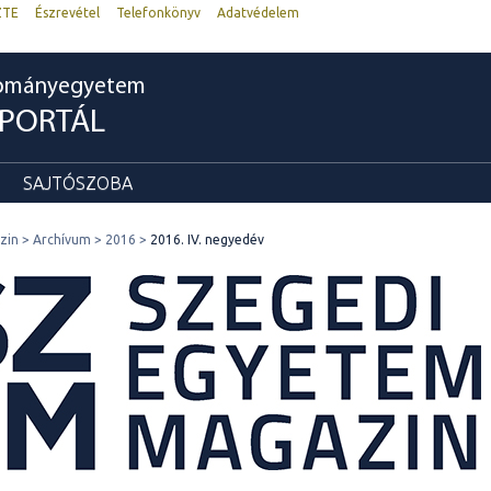
ZTE
Észrevétel
Telefonkönyv
Adatvédelem
dományegyetem
RPORTÁL
SAJTÓSZOBA
zin
Archívum
2016
2016. IV. negyedév