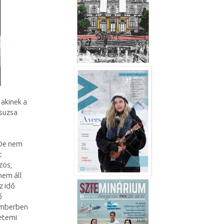
 akinek a
Zsuzsa
 De nem
t
zös,
nem áll
z idő
ő
 emberben
yetemi