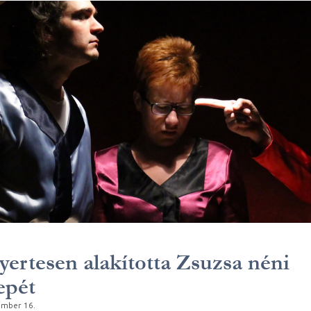
yertesen alakította Zsuzsa néni
epét
ember 16.