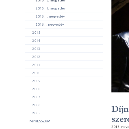
2016. IV. negyedév
2016. III. negyedév
2016. II. negyedév
2016. I. negyedév
2015
2014
2013
2012
2011
2010
2009
2008
2007
2006
Díjn
2005
szer
IMPRESSZUM
2016. nov