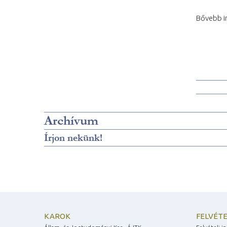
Bővebb i
Archívum
Írjon nekünk!
KAROK
FELVÉTE