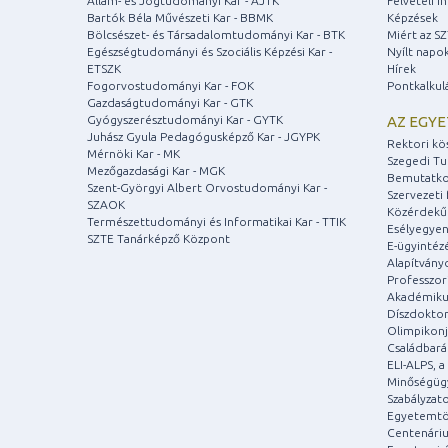
Állam- és Jogtudományi Kar - ÁJTK
Felvételi 
Bartók Béla Művészeti Kar - BBMK
Képzések
Bölcsészet- és Társadalomtudományi Kar - BTK
Miért az S
Egészségtudományi és Szociális Képzési Kar -
Nyílt napo
ETSZK
Hírek
Fogorvostudományi Kar - FOK
Pontkalkul
Gazdaságtudományi Kar - GTK
Gyógyszerésztudományi Kar - GYTK
AZ EGY
Juhász Gyula Pedagógusképző Kar - JGYPK
Rektori kö
Mérnöki Kar - MK
Szegedi T
Mezőgazdasági Kar - MGK
Bemutatko
Szent-Györgyi Albert Orvostudományi Kar -
Szervezeti 
SZAOK
Közérdekű
Természettudományi és Informatikai Kar - TTIK
Esélyegyen
SZTE Tanárképző Központ
E-ügyintéz
Alapítvány
Professzori
Akadémiku
Díszdoktor
Olimpikonj
Családbar
ELI-ALPS, 
Minőségüg
Szabályzat
Egyetemtö
Centenári