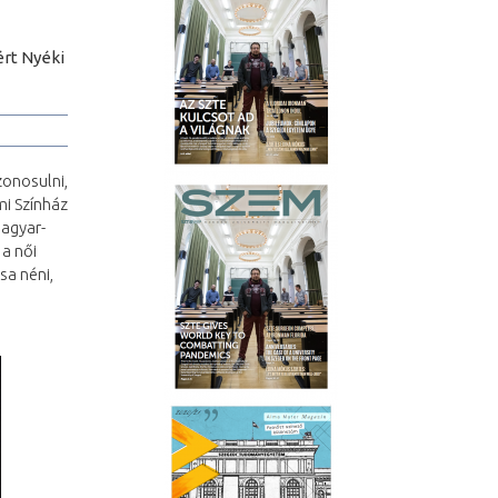
rt Nyéki
zonosulni,
mi Színház
magyar-
 a női
sa néni,