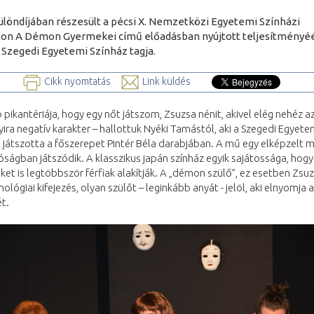
különdíjában részesült a pécsi X. Nemzetközi Egyetemi Színházi
lon A Démon Gyermekei című előadásban nyújtott teljesítményéé
 Szegedi Egyetemi Színház tagja.
Cikk nyomtatás
Link küldés
p pikantériája, hogy egy nőt játszom, Zsuzsa nénit, akivel elég nehéz a
ira negatív karakter – hallottuk Nyéki Tamástól, aki a Szegedi Egyete
 játszotta a főszerepet Pintér Béla darabjában. A mű egy elképzelt 
óságban játszódik. A klasszikus japán színház egyik sajátossága, hogy
ket is legtöbbször férfiak alakítják. A „démon szülő”, ez esetben Zsuz
hológiai kifejezés, olyan szülőt – leginkább anyát - jelöl, aki elnyomja a
t.