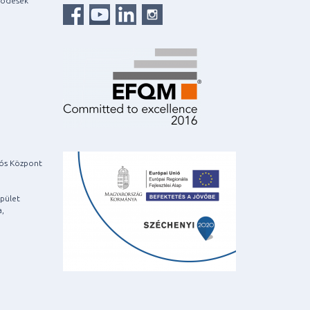
ködések
iós Központ
pület
a,