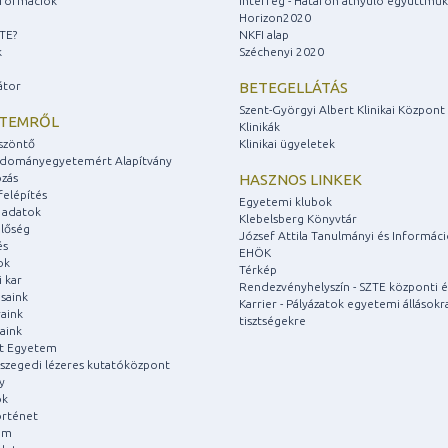
információk
Interreg - Határon átnyúló együttmű
Horizon2020
ZTE?
NKFI alap
k
Széchenyi 2020
átor
BETEGELLÁTÁS
Szent-Györgyi Albert Klinikai Központ
ETEMRŐL
Klinikák
szöntő
Klinikai ügyeletek
udományegyetemért Alapítvány
zás
HASZNOS LINKEK
felépítés
Egyetemi klubok
 adatok
Klebelsberg Könyvtár
lőség
József Attila Tanulmányi és Informác
és
EHÖK
ok
Térkép
 kar
Rendezvényhelyszín - SZTE központi é
saink
Karrier - Pályázatok egyetemi állásokr
aink
tisztségekre
aink
át Egyetem
a szegedi lézeres kutatóközpont
y
ok
rténet
um