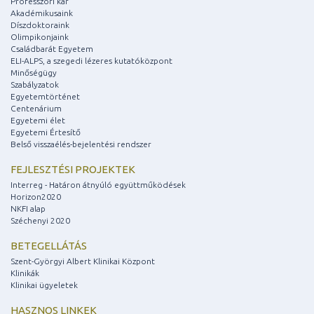
Professzori kar
Akadémikusaink
Díszdoktoraink
Olimpikonjaink
Családbarát Egyetem
ELI-ALPS, a szegedi lézeres kutatóközpont
Minőségügy
Szabályzatok
Egyetemtörténet
Centenárium
Egyetemi élet
Egyetemi Értesítő
Belső visszaélés-bejelentési rendszer
FEJLESZTÉSI PROJEKTEK
Interreg - Határon átnyúló együttműködések
Horizon2020
NKFI alap
Széchenyi 2020
BETEGELLÁTÁS
Szent-Györgyi Albert Klinikai Központ
Klinikák
Klinikai ügyeletek
HASZNOS LINKEK