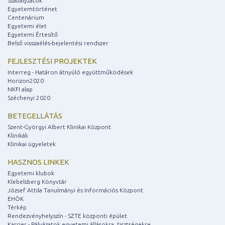
Szabályzatok
Egyetemtörténet
Centenárium
Egyetemi élet
Egyetemi Értesítő
Belső visszaélés-bejelentési rendszer
FEJLESZTÉSI PROJEKTEK
Interreg - Határon átnyúló együttműködések
Horizon2020
NKFI alap
Széchenyi 2020
BETEGELLÁTÁS
Szent-Györgyi Albert Klinikai Központ
Klinikák
Klinikai ügyeletek
HASZNOS LINKEK
Egyetemi klubok
Klebelsberg Könyvtár
József Attila Tanulmányi és Információs Központ
EHÖK
Térkép
Rendezvényhelyszín - SZTE központi épület
Karrier - Pályázatok egyetemi állásokra, tisztségekre