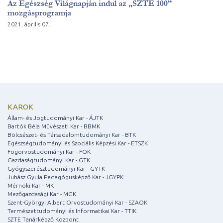
Az Egészség Világnapján indul az „SZTE 100”
mozgásprogramja
2021. április 07.
KAROK
Állam- és Jogtudományi Kar - ÁJTK
Bartók Béla Művészeti Kar - BBMK
Bölcsészet- és Társadalomtudományi Kar - BTK
Egészségtudományi és Szociális Képzési Kar - ETSZK
Fogorvostudományi Kar - FOK
Gazdaságtudományi Kar - GTK
Gyógyszerésztudományi Kar - GYTK
Juhász Gyula Pedagógusképző Kar - JGYPK
Mérnöki Kar - MK
Mezőgazdasági Kar - MGK
Szent-Györgyi Albert Orvostudományi Kar - SZAOK
Természettudományi és Informatikai Kar - TTIK
SZTE Tanárképző Központ