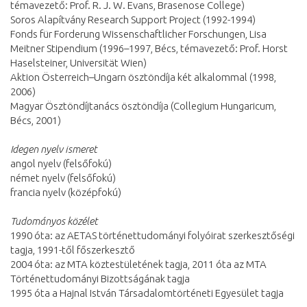
témavezető: Prof. R. J. W. Evans, Brasenose College)
Soros Alapítvány Research Support Project (1992-1994)
Fonds für Forderung Wissenschaftlicher Forschungen, Lisa
Meitner Stipendium (1996–1997, Bécs, témavezető: Prof. Horst
Haselsteiner, Universität Wien)
Aktion Österreich–Ungarn ösztöndíja két alkalommal (1998,
2006)
Magyar Ösztöndíjtanács ösztöndíja (Collegium Hungaricum,
Bécs, 2001)
Idegen nyelv ismeret
angol nyelv (felsőfokú)
német nyelv (felsőfokú)
francia nyelv (középfokú)
Tudományos közélet
1990 óta: az AETAS történettudományi folyóirat szerkesztőségi
tagja, 1991-től főszerkesztő
2004 óta: az MTA köztestületének tagja, 2011 óta az MTA
Történettudományi Bizottságának tagja
1995 óta a Hajnal István Társadalomtörténeti Egyesület tagja