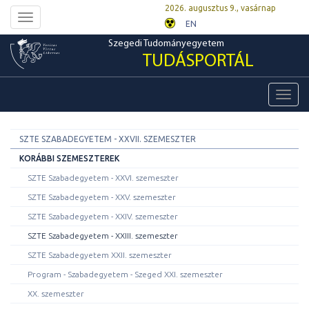
2026. augusztus 9., vasárnap
Toggle
EN
navigation
Szegedi Tudományegyetem
TUDÁSPORTÁL
Toggl
navig
SZTE SZABADEGYETEM - XXVII. SZEMESZTER
KORÁBBI SZEMESZTEREK
SZTE Szabadegyetem - XXVI. szemeszter
SZTE Szabadegyetem - XXV. szemeszter
SZTE Szabadegyetem - XXIV. szemeszter
SZTE Szabadegyetem - XXIII. szemeszter
SZTE Szabadegyetem XXII. szemeszter
Program - Szabadegyetem - Szeged XXI. szemeszter
XX. szemeszter