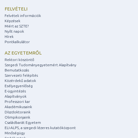
FELVÉTELI
Felvételi információk
Képzések
Miért az SZTE?
Nyílt napok
Hírek
Pontkalkulátor
AZ EGYETEMRŐL
Rektori köszöntő
Szegedi Tudományegyetemért Alapítvány
Bemutatkozás
Szervezeti felépítés
Közérdekű adatok
Esélyegyenlőség
E-ügyintézés
Alapítványok
Professzori kar
Akadémikusaink
Díszdoktoraink
Olimpikonjaink
Családbarát Egyetem
ELI-ALPS, a szegedi lézeres kutatóközpont
Minőségügy