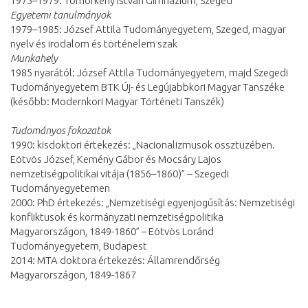
1975–1979: Tömörkény István Gimnázium, Szeged
Egyetemi tanulmányok
1979–1985: József Attila Tudományegyetem, Szeged, magyar
nyelv és irodalom és történelem szak
Munkahely
1985 nyarától: József Attila Tudományegyetem, majd Szegedi
Tudományegyetem BTK Új- és Legújabbkori Magyar Tanszéke
(később: Modernkori Magyar Történeti Tanszék)
Tudományos fokozatok
1990: kisdoktori értekezés: „Nacionalizmusok össztüzében.
Eötvös József, Kemény Gábor és Mocsáry Lajos
nemzetiségpolitikai vitája (1856–1860)” -- Szegedi
Tudományegyetemen
2000: PhD értekezés: „Nemzetiségi egyenjogúsítás: Nemzetiségi
konfliktusok és kormányzati nemzetiségpolitika
Magyarországon, 1849-1860” – Eötvös Loránd
Tudományegyetem, Budapest
2014: MTA doktora értekezés: Államrendőrség
Magyarországon, 1849-1867