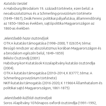
Kutatási terület
A Habsburg Birodalom 19. századi története, ezen belül: a
neoabszolutizmus és a Schmerling-provizórium története
(1849–1867), Deák Ferenc politikai pályafutása, államrendőrség
az 1850–1860-as években, sajtópolitika Magyarországon az
1860-as években
Jelentősebb hazai ösztöndíjak
OTKA kutatási támogatása (1998–2000, T 026354, téma:
Besúgó rendszer az abszolutizmus korában Magyarországon és
a birodalom egészén belül, 1849–1859)
Békési Ösztöndíj (2001)
Habsburg-kori Kutatások Közalapítvány kutatási ösztöndíja
(2004).
OTKA kutatási támogatása (2010–2014, K 83777, téma: A
Schmerling-provizórium története)
NKFI kutatási támogatás (2016-2020, K 119664 Államhatalom és
politikai sajtó Magyarországon, 1861-1875)
Jelentősebb külföldi ösztöndíjak
Soros Alapítvány 10 hónapos oxfordi ösztöndíja (1991–1992,