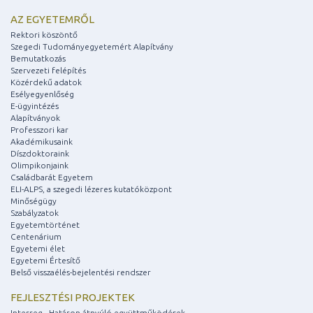
AZ EGYETEMRŐL
Rektori köszöntő
Szegedi Tudományegyetemért Alapítvány
Bemutatkozás
Szervezeti felépítés
Közérdekű adatok
Esélyegyenlőség
E-ügyintézés
Alapítványok
Professzori kar
Akadémikusaink
Díszdoktoraink
Olimpikonjaink
Családbarát Egyetem
ELI-ALPS, a szegedi lézeres kutatóközpont
Minőségügy
Szabályzatok
Egyetemtörténet
Centenárium
Egyetemi élet
Egyetemi Értesítő
Belső visszaélés-bejelentési rendszer
FEJLESZTÉSI PROJEKTEK
Interreg - Határon átnyúló együttműködések