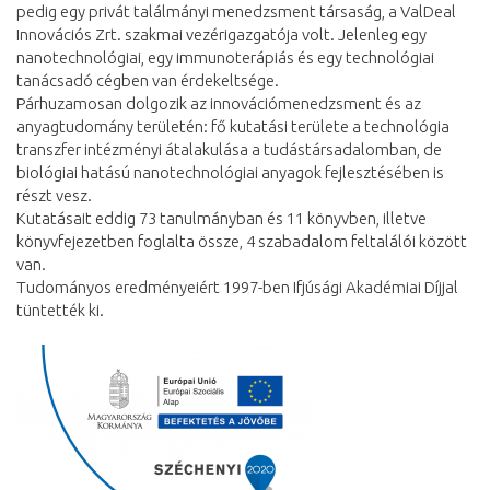
pedig egy privát találmányi menedzsment társaság, a ValDeal
Innovációs Zrt. szakmai vezérigazgatója volt. Jelenleg egy
nanotechnológiai, egy immunoterápiás és egy technológiai
tanácsadó cégben van érdekeltsége.
Párhuzamosan dolgozik az innovációmenedzsment és az
anyagtudomány területén: fő kutatási területe a technológia
transzfer intézményi átalakulása a tudástársadalomban, de
biológiai hatású nanotechnológiai anyagok fejlesztésében is
részt vesz.
Kutatásait eddig 73 tanulmányban és 11 könyvben, illetve
könyvfejezetben foglalta össze, 4 szabadalom feltalálói között
van.
Tudományos eredményeiért 1997-ben Ifjúsági Akadémiai Díjjal
tüntették ki.