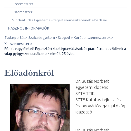
II. szemeszter
I. szemeszter
Mindentudás Egyeteme-Szeged szemesztereinek előadásai
HASZNOS INFORMÁCIÓK
Tudásportál
Szabadegyetem - Szeged
Korábbi szemeszterek
XII. szemeszter
Pénzt vagy életet! Fejlesztési stratégia-váltások és piaci átrendeződések a
világ gyógyszeriparában az elmúlt 25 évben
Előadónkról
Dr. Buzás Norbert
egyetemi docens
SZTE TTIK
SZTE Kutatás-fejlesztési
és Innovációs Igazgatóság
igazgató
Dr. Buzás Norbert