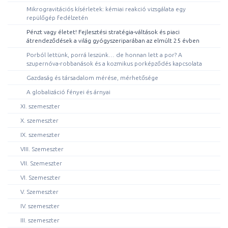
Mikrogravitációs kísérletek: kémiai reakció vizsgálata egy
repülőgép fedélzetén
Pénzt vagy életet! Fejlesztési stratégia-váltások és piaci
átrendeződések a világ gyógyszeriparában az elmúlt 25 évben
Porból lettünk, porrá leszünk… de honnan lett a por? A
szupernóva-robbanások és a kozmikus porképződés kapcsolata
Gazdaság és társadalom mérése, mérhetősége
A globalizáció fényei és árnyai
XI. szemeszter
X. szemeszter
IX. szemeszter
VIII. Szemeszter
VII. Szemeszter
VI. Szemeszter
V. Szemeszter
IV. szemeszter
III. szemeszter