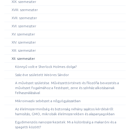
XIX. szemeszter
XVIII. szemeszter
XVII. szemeszter
XVI. szemeszter
XV. szemeszter
XIV. szemeszter
XIII. szemeszter
XII. szemeszter
Könnyű volt-e Sherlock Holmes dolga?
Száz éve született Weöres Sándor
A művészet születése. Művészettörténeti és filozófia bevezetés a
művészet fogalmához a festészet, zene és színház alkotásainak
felhasználásával
Mikroinvazív sebészet a nőgyógyászatban
Az élelmiszerminőség és biztonság néhány sajátos kérdéséről:
hamisítás, GMO, mikrobák élelmiszerekben és alapanyagokban
Egydimenziós nanoszerkezetek: Mi a különbség a makaróni és a
spagetti között?