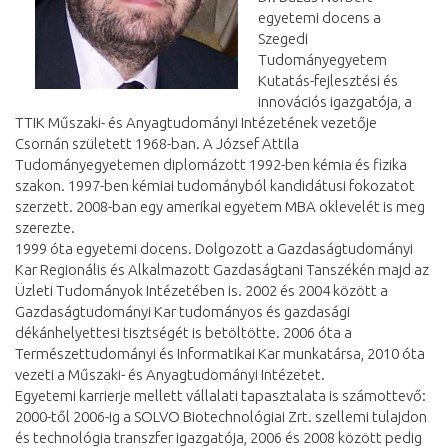
egyetemi docens a
Szegedi
Tudományegyetem
Kutatás-fejlesztési és
innovációs igazgatója, a
TTIK Műszaki- és Anyagtudományi Intézetének vezetője
Csornán született 1968-ban. A József Attila
Tudományegyetemen diplomázott 1992-ben kémia és fizika
szakon. 1997-ben kémiai tudományból kandidátusi fokozatot
szerzett. 2008-ban egy amerikai egyetem MBA oklevelét is meg
szerezte.
1999 óta egyetemi docens. Dolgozott a Gazdaságtudományi
Kar Regionális és Alkalmazott Gazdaságtani Tanszékén majd az
Üzleti Tudományok Intézetében is. 2002 és 2004 között a
Gazdaságtudományi Kar tudományos és gazdasági
dékánhelyettesi tisztségét is betöltötte. 2006 óta a
Természettudományi és Informatikai Kar munkatársa, 2010 óta
vezeti a Műszaki- és Anyagtudományi Intézetet.
Egyetemi karrierje mellett vállalati tapasztalata is számottevő:
2000-től 2006-ig a SOLVO Biotechnológiai Zrt. szellemi tulajdon
és technológia transzfer igazgatója, 2006 és 2008 között pedig