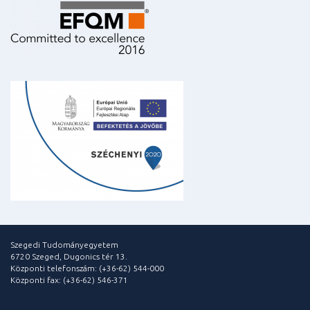
Szegedi Tudományegyetem
6720 Szeged, Dugonics tér 13.
Központi telefonszám: (+36-62) 544-000
Központi fax: (+36-62) 546-371