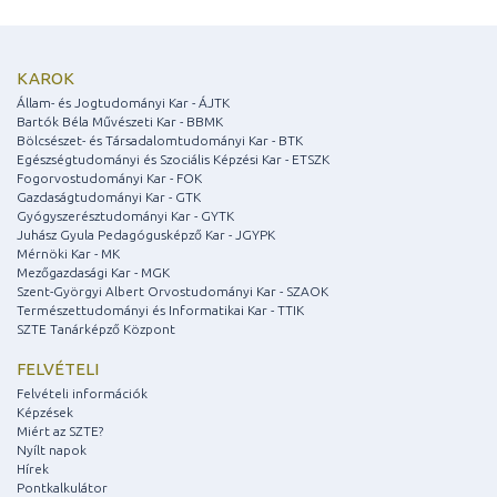
KAROK
Állam- és Jogtudományi Kar - ÁJTK
Bartók Béla Művészeti Kar - BBMK
Bölcsészet- és Társadalomtudományi Kar - BTK
Egészségtudományi és Szociális Képzési Kar - ETSZK
Fogorvostudományi Kar - FOK
Gazdaságtudományi Kar - GTK
Gyógyszerésztudományi Kar - GYTK
Juhász Gyula Pedagógusképző Kar - JGYPK
Mérnöki Kar - MK
Mezőgazdasági Kar - MGK
Szent-Györgyi Albert Orvostudományi Kar - SZAOK
Természettudományi és Informatikai Kar - TTIK
SZTE Tanárképző Központ
FELVÉTELI
Felvételi információk
Képzések
Miért az SZTE?
Nyílt napok
Hírek
Pontkalkulátor