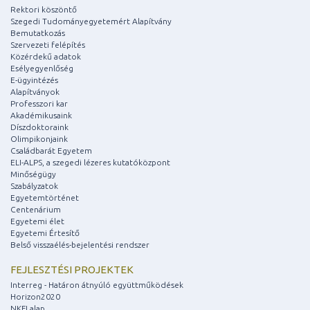
Rektori köszöntő
Szegedi Tudományegyetemért Alapítvány
Bemutatkozás
Szervezeti felépítés
Közérdekű adatok
Esélyegyenlőség
E-ügyintézés
Alapítványok
Professzori kar
Akadémikusaink
Díszdoktoraink
Olimpikonjaink
Családbarát Egyetem
ELI-ALPS, a szegedi lézeres kutatóközpont
Minőségügy
Szabályzatok
Egyetemtörténet
Centenárium
Egyetemi élet
Egyetemi Értesítő
Belső visszaélés-bejelentési rendszer
FEJLESZTÉSI PROJEKTEK
Interreg - Határon átnyúló együttműködések
Horizon2020
NKFI alap