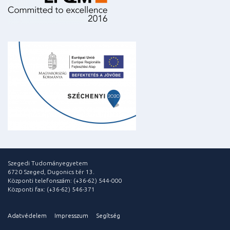
Szegedi Tudományegyetem
6720 Szeged, Dugonics tér 13.
Központi telefonszám: (+36-62) 544-000
Központi fax: (+36-62) 546-371
Adatvédelem
Impresszum
Segítség