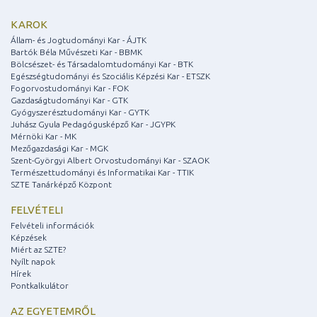
KAROK
Állam- és Jogtudományi Kar - ÁJTK
Bartók Béla Művészeti Kar - BBMK
Bölcsészet- és Társadalomtudományi Kar - BTK
Egészségtudományi és Szociális Képzési Kar - ETSZK
Fogorvostudományi Kar - FOK
Gazdaságtudományi Kar - GTK
Gyógyszerésztudományi Kar - GYTK
Juhász Gyula Pedagógusképző Kar - JGYPK
Mérnöki Kar - MK
Mezőgazdasági Kar - MGK
Szent-Györgyi Albert Orvostudományi Kar - SZAOK
Természettudományi és Informatikai Kar - TTIK
SZTE Tanárképző Központ
FELVÉTELI
Felvételi információk
Képzések
Miért az SZTE?
Nyílt napok
Hírek
Pontkalkulátor
AZ EGYETEMRŐL