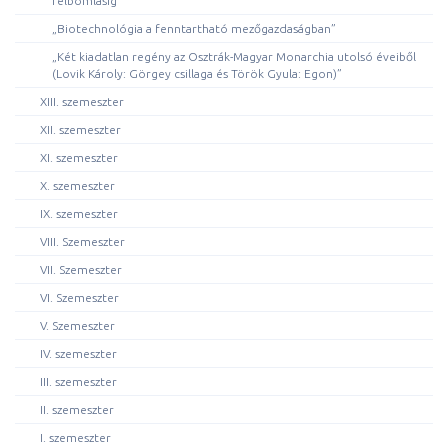
felbomlásig”
„Biotechnológia a fenntartható mezőgazdaságban”
„Két kiadatlan regény az Osztrák-Magyar Monarchia utolsó éveiből
(Lovik Károly: Görgey csillaga és Török Gyula: Egon)”
XIII. szemeszter
XII. szemeszter
XI. szemeszter
X. szemeszter
IX. szemeszter
VIII. Szemeszter
VII. Szemeszter
VI. Szemeszter
V. Szemeszter
IV. szemeszter
III. szemeszter
II. szemeszter
I. szemeszter