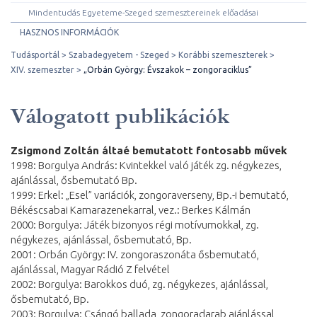
Mindentudás Egyeteme-Szeged szemesztereinek előadásai
HASZNOS INFORMÁCIÓK
Tudásportál
Szabadegyetem - Szeged
Korábbi szemeszterek
XIV. szemeszter
„Orbán György: Évszakok – zongoraciklus”
Válogatott publikációk
Zsigmond Zoltán áltaé bemutatott fontosabb művek
1998: Borgulya András: Kvintekkel való játék zg. négykezes,
ajánlással, ősbemutató Bp.
1999: Erkel: „Esel” variációk, zongoraverseny, Bp.-i bemutató,
Békéscsabai Kamarazenekarral, vez.: Berkes Kálmán
2000: Borgulya: Játék bizonyos régi motívumokkal, zg.
négykezes, ajánlással, ősbemutató, Bp.
2001: Orbán György: IV. zongoraszonáta ősbemutató,
ajánlással, Magyar Rádió Z felvétel
2002: Borgulya: Barokkos duó, zg. négykezes, ajánlással,
ősbemutató, Bp.
2003: Borgulya: Csángó ballada, zongoradarab ajánlással,