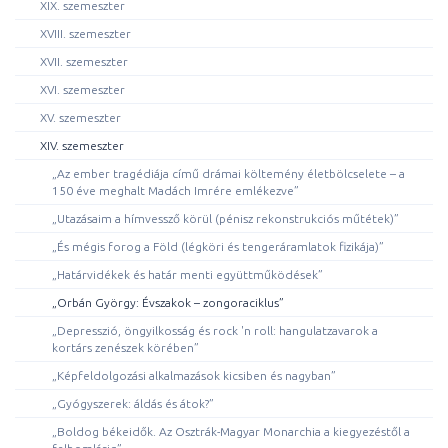
XIX. szemeszter
XVIII. szemeszter
XVII. szemeszter
XVI. szemeszter
XV. szemeszter
XIV. szemeszter
„Az ember tragédiája című drámai költemény életbölcselete – a
150 éve meghalt Madách Imrére emlékezve”
„Utazásaim a hímvessző körül (pénisz rekonstrukciós műtétek)”
„És mégis forog a Föld (légköri és tengeráramlatok fizikája)”
„Határvidékek és határ menti együttműködések”
„Orbán György: Évszakok – zongoraciklus”
„Depresszió, öngyilkosság és rock 'n roll: hangulatzavarok a
kortárs zenészek körében”
„Képfeldolgozási alkalmazások kicsiben és nagyban”
„Gyógyszerek: áldás és átok?”
„Boldog békeidők. Az Osztrák-Magyar Monarchia a kiegyezéstől a