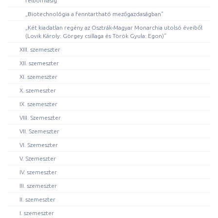
felbomlásig”
„Biotechnológia a fenntartható mezőgazdaságban”
„Két kiadatlan regény az Osztrák-Magyar Monarchia utolsó éveiből
(Lovik Károly: Görgey csillaga és Török Gyula: Egon)”
XIII. szemeszter
XII. szemeszter
XI. szemeszter
X. szemeszter
IX. szemeszter
VIII. Szemeszter
VII. Szemeszter
VI. Szemeszter
V. Szemeszter
IV. szemeszter
III. szemeszter
II. szemeszter
I. szemeszter