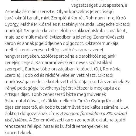
végzettségét Budapesten, a
Zeneakadémián szerezte. Olyan korszakos jelentőségű
tanároknál tanult, mint Zempléni Kornél, Rohmann Imre, Kroó
György, Máthé Miklósné és Kistétényi Melinda. Szegedre oktatói
munkáját Szegeden kezdte, előbb szakközépiskolai tanárként,
majd az elmúlt másfél évtizedben a jelenlegi Zeneművészeti
karon és annak jogelődjeiben dolgozott. Oktatói munkája
mellett rendszeresen fellép szóló és kamarazenei
hangversenyeken. Szólórepertoárja a barokktól napjaink
zenéjéig terjed. Kamaraművészként neves szólistákkal
szerepelt, Európa több országában fellépett (D, I, Románia,
Szerbia). Több cd és rádiófelvételen vett részt. Oktatói
munkássága mellet elkötelezett előadója a kortárs zenének. Ez
irányú pedagógiai tevékenységéért kétszer is megkapta az
Artisjus díjat. Több zeneszerző bízta meg műveinek
ősbemutatójával, közük kiemelkedik Orbán György Kossuth-
díjas zeneszerző, aki több tucat művét dedikálta számára. DLA
doktori dolgozatának címe:
A zongora forradalma a XIX. század
első felében
. A Zeneművészeti karon zongorát oktat, hallgatói
rendszeres fellépői hazai és külföldi versenyeknek és
koncerteknek.