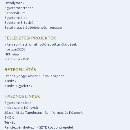
Szabályzatok
Egyetemtörténet
Centenárium
Egyetemi élet
Egyetemi Értesítő
Belső visszaélés-bejelentési rendszer
FEJLESZTÉSI PROJEKTEK
Interreg - Határon átnyúló együttműködések
Horizon2020
NKFI alap
Széchenyi 2020
BETEGELLÁTÁS
Szent-Györgyi Albert Klinikai Központ
Klinikák
Klinikai ügyeletek
HASZNOS LINKEK
Egyetemi klubok
Klebelsberg Könyvtár
József Attila Tanulmányi és Információs Központ
EHÖK
Térkép
Rendezvényhelyszín - SZTE központi épület