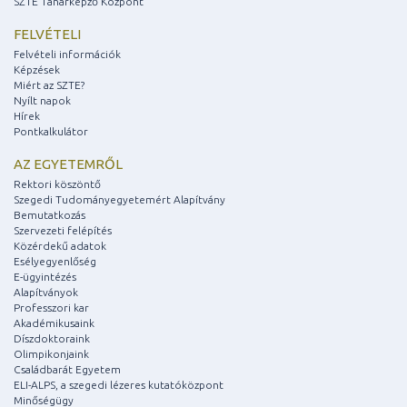
SZTE Tanárképző Központ
FELVÉTELI
Felvételi információk
Képzések
Miért az SZTE?
Nyílt napok
Hírek
Pontkalkulátor
AZ EGYETEMRŐL
Rektori köszöntő
Szegedi Tudományegyetemért Alapítvány
Bemutatkozás
Szervezeti felépítés
Közérdekű adatok
Esélyegyenlőség
E-ügyintézés
Alapítványok
Professzori kar
Akadémikusaink
Díszdoktoraink
Olimpikonjaink
Családbarát Egyetem
ELI-ALPS, a szegedi lézeres kutatóközpont
Minőségügy