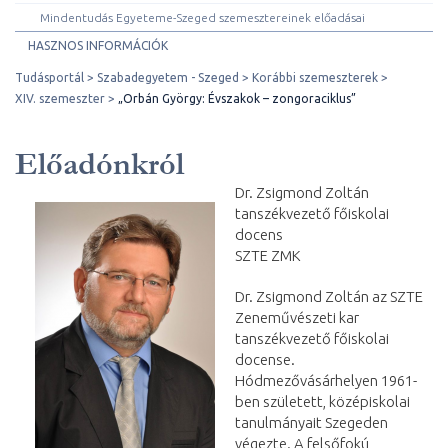
Mindentudás Egyeteme-Szeged szemesztereinek előadásai
HASZNOS INFORMÁCIÓK
Tudásportál
Szabadegyetem - Szeged
Korábbi szemeszterek
XIV. szemeszter
„Orbán György: Évszakok – zongoraciklus”
Előadónkról
Dr. Zsigmond Zoltán
tanszékvezető főiskolai
docens
SZTE ZMK
Dr. Zsigmond Zoltán az SZTE
Zeneművészeti kar
tanszékvezető főiskolai
docense.
Hódmezővásárhelyen 1961-
ben született, középiskolai
tanulmányait Szegeden
végezte. A felsőfokú