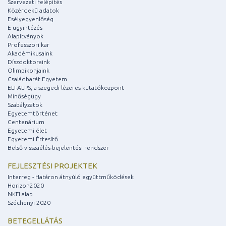
Szervezeti felépítés
Közérdekű adatok
Esélyegyenlőség
E-ügyintézés
Alapítványok
Professzori kar
Akadémikusaink
Díszdoktoraink
Olimpikonjaink
Családbarát Egyetem
ELI-ALPS, a szegedi lézeres kutatóközpont
Minőségügy
Szabályzatok
Egyetemtörténet
Centenárium
Egyetemi élet
Egyetemi Értesítő
Belső visszaélés-bejelentési rendszer
FEJLESZTÉSI PROJEKTEK
Interreg - Határon átnyúló együttműködések
Horizon2020
NKFI alap
Széchenyi 2020
BETEGELLÁTÁS