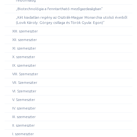
felbomlásig”
„Biotechnológia a fenntartható mezőgazdaságban”
„Két kiadatlan regény az Osztrák-Magyar Monarchia utolsó éveiből
(Lovik Károly: Görgey csillaga és Török Gyula: Egon)”
XIII. szemeszter
XII. szemeszter
XI. szemeszter
X. szemeszter
IX. szemeszter
VIII. Szemeszter
VII. Szemeszter
VI. Szemeszter
V. Szemeszter
IV. szemeszter
III. szemeszter
II. szemeszter
I. szemeszter