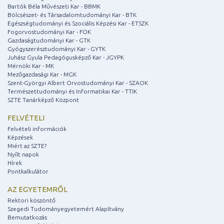
Bartók Béla Művészeti Kar - BBMK
Bölcsészet- és Társadalomtudományi Kar - BTK
Egészségtudományi és Szociális Képzési Kar - ETSZK
Fogorvostudományi Kar - FOK
Gazdaságtudományi Kar - GTK
Gyógyszerésztudományi Kar - GYTK
Juhász Gyula Pedagógusképző Kar - JGYPK
Mérnöki Kar - MK
Mezőgazdasági Kar - MGK
Szent-Györgyi Albert Orvostudományi Kar - SZAOK
Természettudományi és Informatikai Kar - TTIK
SZTE Tanárképző Központ
FELVÉTELI
Felvételi információk
Képzések
Miért az SZTE?
Nyílt napok
Hírek
Pontkalkulátor
AZ EGYETEMRŐL
Rektori köszöntő
Szegedi Tudományegyetemért Alapítvány
Bemutatkozás