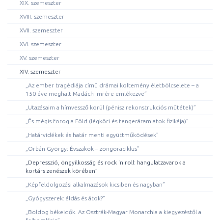
XIX. szemeszter
XVIII. szemeszter
XVII. szemeszter
XVI. szemeszter
XV. szemeszter
XIV. szemeszter
„Az ember tragédiája című drámai költemény életbölcselete – a
150 éve meghalt Madách Imrére emlékezve”
„Utazásaim a hímvessző körül (pénisz rekonstrukciós műtétek)”
„És mégis forog a Föld (légköri és tengeráramlatok fizikája)”
„Határvidékek és határ menti együttműködések”
„Orbán György: Évszakok – zongoraciklus”
„Depresszió, öngyilkosság és rock 'n roll: hangulatzavarok a
kortárs zenészek körében”
„Képfeldolgozási alkalmazások kicsiben és nagyban”
„Gyógyszerek: áldás és átok?”
„Boldog békeidők. Az Osztrák-Magyar Monarchia a kiegyezéstől a