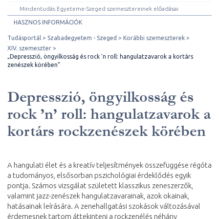
Mindentudás Egyeteme-Szeged szemesztereinek előadásai
HASZNOS INFORMÁCIÓK
Tudásportál
Szabadegyetem - Szeged
Korábbi szemeszterek
XIV. szemeszter
„Depresszió, öngyilkosság és rock 'n roll: hangulatzavarok a kortárs
zenészek körében”
Depresszió, öngyilkosság és
rock ’n’ roll: hangulatzavarok a
kortárs rockzenészek körében
A hangulati élet és a kreatív teljesítmények összefüggése régóta
a tudományos, elsősorban pszichológiai érdeklődés egyik
pontja. Számos vizsgálat született klasszikus zeneszerzők,
valamint jazz-zenészek hangulatzavarainak, azok okainak,
hatásainak leírására. A zenehallgatási szokások változásával
érdemesnek tartom áttekinteni a rockzenélés néhány