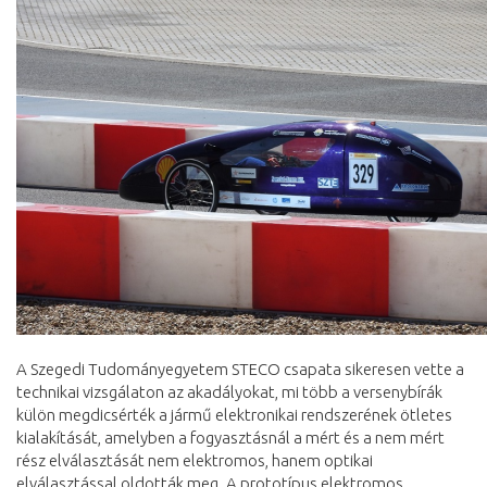
A Szegedi Tudományegyetem STECO csapata sikeresen vette a
technikai vizsgálaton az akadályokat, mi több a versenybírák
külön megdicsérték a jármű elektronikai rendszerének ötletes
kialakítását, amelyben a fogyasztásnál a mért és a nem mért
rész elválasztását nem elektromos, hanem optikai
elválasztással oldották meg. A prototípus elektromos