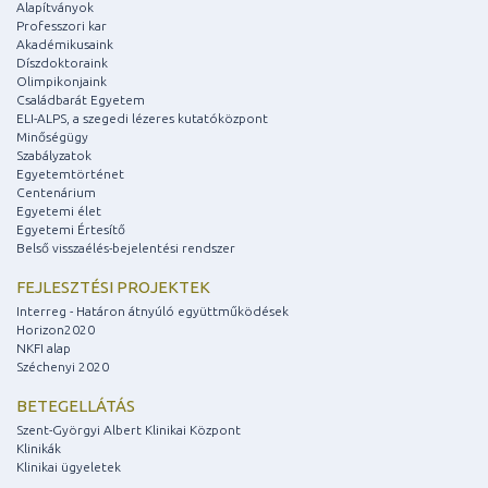
Alapítványok
Professzori kar
Akadémikusaink
Díszdoktoraink
Olimpikonjaink
Családbarát Egyetem
ELI-ALPS, a szegedi lézeres kutatóközpont
Minőségügy
Szabályzatok
Egyetemtörténet
Centenárium
Egyetemi élet
Egyetemi Értesítő
Belső visszaélés-bejelentési rendszer
FEJLESZTÉSI PROJEKTEK
Interreg - Határon átnyúló együttműködések
Horizon2020
NKFI alap
Széchenyi 2020
BETEGELLÁTÁS
Szent-Györgyi Albert Klinikai Központ
Klinikák
Klinikai ügyeletek