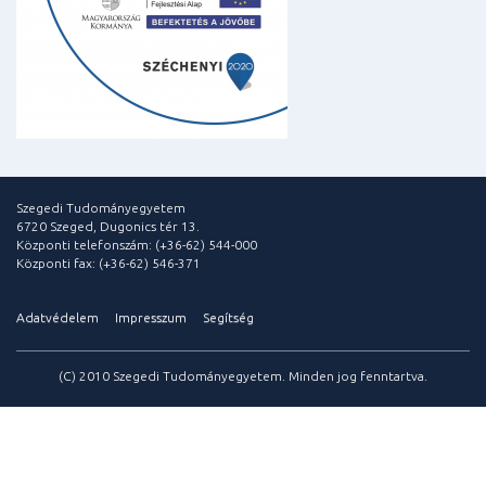
Szegedi Tudományegyetem
6720 Szeged, Dugonics tér 13.
Központi telefonszám: (+36-62) 544-000
Központi fax: (+36-62) 546-371
Adatvédelem
Impresszum
Segítség
(C) 2010 Szegedi Tudományegyetem. Minden jog fenntartva.