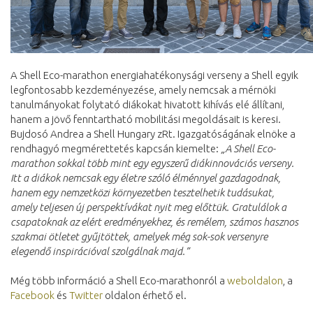
A Shell Eco-marathon energiahatékonysági verseny a Shell egyik
legfontosabb kezdeményezése, amely nemcsak a mérnöki
tanulmányokat folytató diákokat hivatott kihívás elé állítani,
hanem a jövő fenntartható mobilitási megoldásait is keresi.
Bujdosó Andrea a Shell Hungary zRt. Igazgatóságának elnöke a
rendhagyó megmérettetés kapcsán kiemelte:
„A Shell Eco-
marathon sokkal több mint egy egyszerű diákinnovációs verseny.
Itt a diákok nemcsak egy életre szóló élménnyel gazdagodnak,
hanem egy nemzetközi környezetben tesztelhetik tudásukat,
amely teljesen új perspektívákat nyit meg előttük. Gratulálok a
csapatoknak az elért eredményekhez, és remélem, számos hasznos
szakmai ötletet gyűjtöttek, amelyek még sok-sok versenyre
elegendő inspirációval szolgálnak majd.”
Még több információ a Shell Eco-marathonról a
weboldalon
, a
Facebook
és
Twitter
oldalon érhető el.