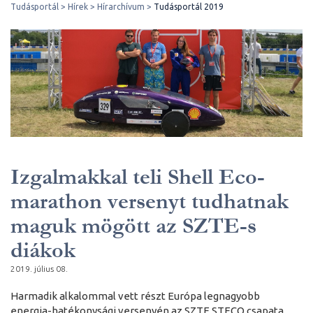
Tudásportál
Hírek
Hírarchívum
Tudásportál 2019
Izgalmakkal teli Shell Eco-
marathon versenyt tudhatnak
maguk mögött az SZTE-s
diákok
2019. július 08.
Harmadik alkalommal vett részt Európa legnagyobb
energia-hatékonysági versenyén az SZTE STECO csapata.