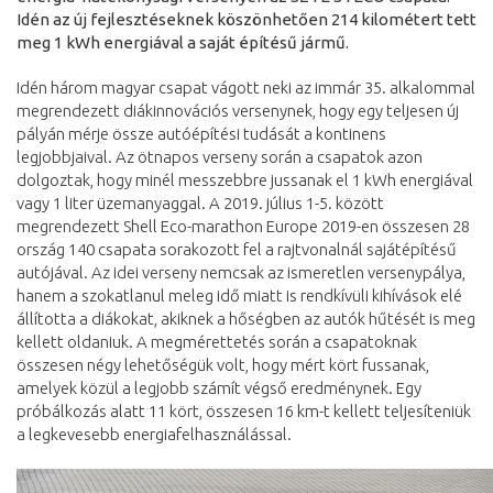
Idén az új fejlesztéseknek köszönhetően 214 kilométert tett
meg 1 kWh energiával a saját építésű jármű.
Idén három magyar csapat vágott neki az immár 35. alkalommal
megrendezett diákinnovációs versenynek, hogy egy teljesen új
pályán mérje össze autóépítési tudását a kontinens
legjobbjaival. Az ötnapos verseny során a csapatok azon
dolgoztak, hogy minél messzebbre jussanak el 1 kWh energiával
vagy 1 liter üzemanyaggal. A 2019. július 1-5. között
megrendezett Shell Eco-marathon Europe 2019-en összesen 28
ország 140 csapata sorakozott fel a rajtvonalnál sajátépítésű
autójával. Az idei verseny nemcsak az ismeretlen versenypálya,
hanem a szokatlanul meleg idő miatt is rendkívüli kihívások elé
állította a diákokat, akiknek a hőségben az autók hűtését is meg
kellett oldaniuk. A megmérettetés során a csapatoknak
összesen négy lehetőségük volt, hogy mért kört fussanak,
amelyek közül a legjobb számít végső eredménynek. Egy
próbálkozás alatt 11 kört, összesen 16 km-t kellett teljesíteniük
a legkevesebb energiafelhasználással.