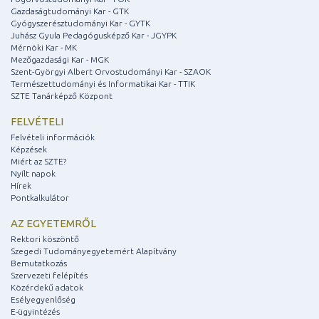
Gazdaságtudományi Kar - GTK
Gyógyszerésztudományi Kar - GYTK
Juhász Gyula Pedagógusképző Kar - JGYPK
Mérnöki Kar - MK
Mezőgazdasági Kar - MGK
Szent-Györgyi Albert Orvostudományi Kar - SZAOK
Természettudományi és Informatikai Kar - TTIK
SZTE Tanárképző Központ
FELVÉTELI
Felvételi információk
Képzések
Miért az SZTE?
Nyílt napok
Hírek
Pontkalkulátor
AZ EGYETEMRŐL
Rektori köszöntő
Szegedi Tudományegyetemért Alapítvány
Bemutatkozás
Szervezeti felépítés
Közérdekű adatok
Esélyegyenlőség
E-ügyintézés