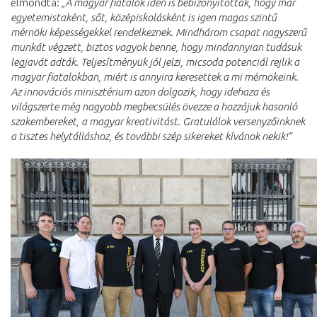
elmondta: „
A magyar fiatalok idén is bebizonyították, hogy már
egyetemistaként, sőt, középiskolásként is igen magas szintű
mérnöki képességekkel rendelkeznek. Mindhárom csapat nagyszerű
munkát végzett, biztos vagyok benne, hogy mindannyian tudásuk
legjavát adták. Teljesítményük jól jelzi, micsoda potenciál rejlik a
magyar fiatalokban, miért is annyira keresettek a mi mérnökeink.
Az innovációs minisztérium azon dolgozik, hogy idehaza és
világszerte még nagyobb megbecsülés övezze a hozzájuk hasonló
szakembereket, a magyar kreativitást. Gratulálok versenyzőinknek
a tisztes helytálláshoz, és további szép sikereket kívánok nekik!”