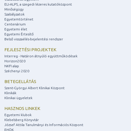
ELI-ALPS, a szegedi lézeres kutatóközpont
Minőségügy
Szabályzatok
Egyetemtörténet
Centenárium
Egyetemi élet
Egyetemi Értesítő
Belső visszaélés-bejelentési rendszer
FEJLESZTÉSI PROJEKTEK
Interreg - Határon átnyúló együttműködések
Horizon2020
NKFI alap
Széchenyi 2020
BETEGELLÁTÁS
Szent-Györgyi Albert Klinikai Központ
Klinikák
Klinikai ügyeletek
HASZNOS LINKEK
Egyetemi klubok
Klebelsberg Könyvtár
József Attila Tanulmányi és Információs Központ
EHÖK