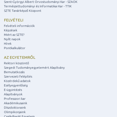
Szent-Györgyi Albert Orvostudományi Kar - SZAOK
Természettudományi és Informatikai Kar - TTIK
SZTE Tanárképző Központ
FELVÉTELI
Felvételi információk
Képzések
Miért az SZTE?
Nyílt napok
Hírek
Pontkalkulátor
AZ EGYETEMRŐL
Rektori köszöntő
Szegedi Tudományegyetemért Alapítvány
Bemutatkozás
Szervezeti felépítés
Közérdekű adatok
Esélyegyenlőség
E-ügyintézés
Alapítványok
Professzori kar
Akadémikusaink
Díszdoktoraink
Olimpikonjaink
Családbarát Egyetem