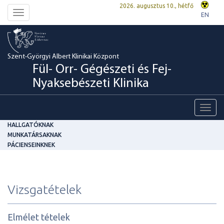
2026. augusztus 10., hétfő
Toggle
EN
navigation
Szent-Györgyi Albert Klinikai Központ
Fül- Orr- Gégészeti és Fej-
Nyaksebészeti Klinika
Toggl
navig
HALLGATÓKNAK
MUNKATÁRSAKNAK
PÁCIENSEINKNEK
Vizsgatételek
Elmélet tételek