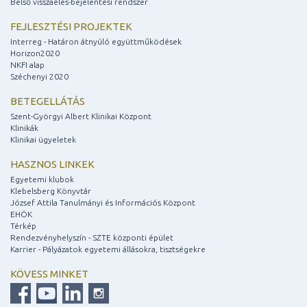
Belső visszaélés-bejelentési rendszer
FEJLESZTÉSI PROJEKTEK
Interreg - Határon átnyúló együttműködések
Horizon2020
NKFI alap
Széchenyi 2020
BETEGELLÁTÁS
Szent-Györgyi Albert Klinikai Központ
Klinikák
Klinikai ügyeletek
HASZNOS LINKEK
Egyetemi klubok
Klebelsberg Könyvtár
József Attila Tanulmányi és Információs Központ
EHÖK
Térkép
Rendezvényhelyszín - SZTE központi épület
Karrier - Pályázatok egyetemi állásokra, tisztségekre
KÖVESS MINKET