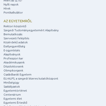
Miért az SZTE?
Nyílt napok
Hírek
Pontkalkulátor
AZ EGYETEMRŐL
Rektori köszöntő
Szegedi Tudományegyetemért Alapítvány
Bemutatkozás
Szervezeti felépítés
Közérdekű adatok
Esélyegyenlőség
E-ügyintézés
Alapítványok
Professzori kar
Akadémikusaink
Díszdoktoraink
Olimpikonjaink
Családbarát Egyetem
ELI-ALPS, a szegedi lézeres kutatóközpont
Minőségügy
Szabályzatok
Egyetemtörténet
Centenárium
Egyetemi élet
Egyetemi Értesítő