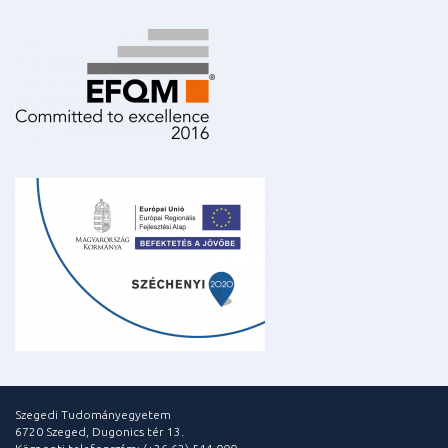
Szegedi Tudományegyetem
6720 Szeged, Dugonics tér 13.