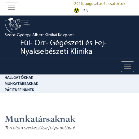
2026. augusztus 6., csütörtök
Toggle
EN
navigation
Szent-Györgyi Albert Klinikai Központ
Fül- Orr- Gégészeti és Fej-
Nyaksebészeti Klinika
Toggl
navig
HALLGATÓKNAK
MUNKATÁRSAKNAK
PÁCIENSEINKNEK
Munkatársaknak
Tartalom szerkesztése folyamatban!