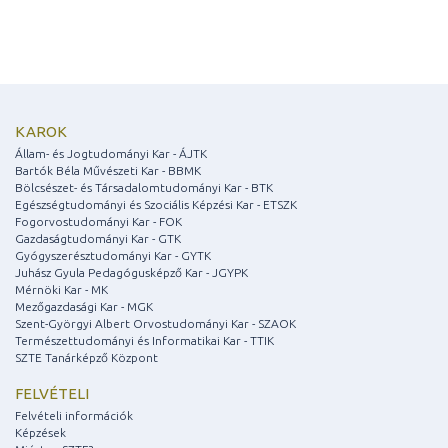
KAROK
Állam- és Jogtudományi Kar - ÁJTK
Bartók Béla Művészeti Kar - BBMK
Bölcsészet- és Társadalomtudományi Kar - BTK
Egészségtudományi és Szociális Képzési Kar - ETSZK
Fogorvostudományi Kar - FOK
Gazdaságtudományi Kar - GTK
Gyógyszerésztudományi Kar - GYTK
Juhász Gyula Pedagógusképző Kar - JGYPK
Mérnöki Kar - MK
Mezőgazdasági Kar - MGK
Szent-Györgyi Albert Orvostudományi Kar - SZAOK
Természettudományi és Informatikai Kar - TTIK
SZTE Tanárképző Központ
FELVÉTELI
Felvételi információk
Képzések