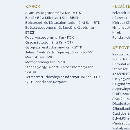
KAROK
FELVÉTE
Állam- és Jogtudományi Kar - ÁJTK
Felvételi 
Bartók Béla Művészeti Kar - BBMK
Képzések
Bölcsészet- és Társadalomtudományi Kar - BTK
Miért az S
Egészségtudományi és Szociális Képzési Kar -
Nyílt napo
ETSZK
Hírek
Fogorvostudományi Kar - FOK
Pontkalkul
Gazdaságtudományi Kar - GTK
Gyógyszerésztudományi Kar - GYTK
AZ EGY
Juhász Gyula Pedagógusképző Kar - JGYPK
Rektori kö
Mérnöki Kar - MK
Szegedi T
Mezőgazdasági Kar - MGK
Bemutatko
Szent-Györgyi Albert Orvostudományi Kar -
Szervezeti 
SZAOK
Közérdekű
Természettudományi és Informatikai Kar - TTIK
Esélyegyen
SZTE Tanárképző Központ
E-ügyintéz
Alapítvány
Professzori
Akadémiku
Díszdoktor
Olimpikonj
Családbar
ELI-ALPS, 
Minőségüg
Szabályzat