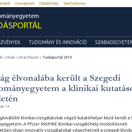
evétel
Visszajelzés
Oldaltérkép
Telefonkönyv
dományegyetem
DÁSPORTÁL
ZVÉNYEK
TUDOMÁNY ÉS INNOVÁCIÓ
SZABADEGYETEM
ál
Hírek
Hírarchívum
Tudásportál 2019
lág élvonalába került a Szegedi
mányegyetem a klinikai kutatás
letén
uár 14.
egkiválóbb klinikai vizsgálatokat végző kutatóhelyei közé került a
egyetem. A Pfizer INSPIRE klinikai vizsgálóhely minősítésnek
tően olyan innovatív vizsgálatokat végezhetnek a szegedi klinik