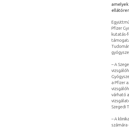
amelyek 
ellátóre
Együttmű
Pfizer Gy
kutatás-f
támogatás
Tudománye
gyógysze
– A Szege
vizsgálóhe
Gyógyszer
a Pfizer 
vizsgálóh
várható a
vizsgála
Szegedi 
– A klini
számára –