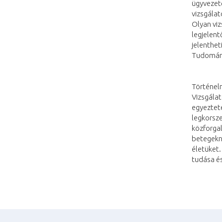
ügyvezet
vizsgála
Olyan viz
legjelen
jelenthet
Tudomány
Történelm
Vizsgálat
egyezteté
legkorsze
közforgal
betegekn
életüket
tudása és