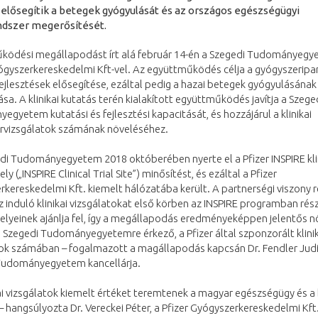
elősegítik a betegek gyógyulását és az országos egészségügyi
ndszer megerősítését.
ködési megállapodást írt alá február 14-én a Szegedi Tudományegy
ógyszerkereskedelmi Kft-vel. Az együttműködés célja a gyógyszeripar
ejlesztések elősegítése, ezáltal pedig a hazai betegek gyógyulásának
a. A klinikai kutatás terén kialakított együttműködés javítja a Szege
gyetem kutatási és fejlesztési kapacitását, és hozzájárul a klinikai
rvizsgálatok számának növeléséhez.
di Tudományegyetem 2018 októberében nyerte el a Pfizer INSPIRE kli
ly („INSPIRE Clinical Trial Site”) minősítést, és ezáltal a Pfizer
kereskedelmi Kft. kiemelt hálózatába került. A partnerségi viszony 
az induló klinikai vizsgálatokat első körben az INSPIRE programban rés
elyeinek ajánlja fel, így a megállapodás eredményeképpen jelentős 
 Szegedi Tudományegyetemre érkező, a Pfizer által szponzorált klinik
tok számában – fogalmazott a magállapodás kapcsán Dr. Fendler Judi
Tudományegyetem kancellárja.
kai vizsgálatok kiemelt értéket teremtenek a magyar egészségügy és 
 hangsúlyozta Dr. Vereckei Péter, a Pfizer Gyógyszerkereskedelmi Kft