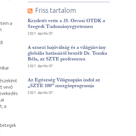
Friss tartalom
Kezdetét vette a 35. Orvosi OTDK a
etem a
Szegedi Tudományegyetemen
i
2021. április 07.
di
A szuezi hajóválság és a világjárvány
globális hatásairól beszélt Dr. Tomka
Béla, az SZTE professzora
2021. április 07.
nikai
Az Egészség Világnapján indul az
részeként
„SZTE 100” mozgásprogramja
zt vevő
2021. április 07.
növekedés
ai
t, a
a betegek
.