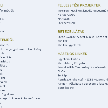
LI
FEJLESZTÉSI PROJEKTEK
információk
Interreg - Határon átnyúló együttmű
Horizon2020
ZTE?
NKFI alap
k
Széchenyi 2020
átor
BETEGELLÁTÁS
Szent-Györgyi Albert Klinikai Központ
ETEMRŐL
Klinikák
szöntő
Klinikai ügyeletek
udományegyetemért Alapítvány
zás
HASZNOS LINKEK
felépítés
Egyetemi klubok
 adatok
Klebelsberg Könyvtár
lőség
József Attila Tanulmányi és Informác
és
EHÖK
ok
Térkép
 kar
Rendezvényhelyszín - SZTE központi é
saink
Karrier - Pályázatok egyetemi állásokr
aink
tisztségekre
aink
át Egyetem
a szegedi lézeres kutatóközpont
y
ok