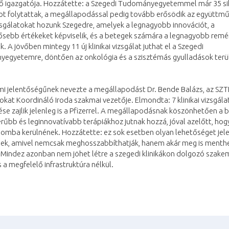
ő igazgatója. Hozzátette: a Szegedi Tudományegyetemmel már 35 si
tot folytattak, a megállapodással pedig tovább erősödik az együttm
sgálatokat hozunk Szegedre, amelyek a legnagyobb innovációt, a
tősebb értékeket képviselik, és a betegek számára a legnagyobb remé
ik. A jövőben mintegy 11 új klinikai vizsgálat juthat el a Szegedi
egyetemre, döntően az onkológia és a szisztémás gyulladások terül
i jelentőségűnek nevezte a megállapodást Dr. Bende Balázs, az SZTE
okat Koordináló Iroda szakmai vezetője. Elmondta: 7 klinikai vizsgála
se zajlik jelenleg is a Pfizerrel. A megállapodásnak köszönhetően a 
rűbb és leginnovatívabb terápiákhoz jutnak hozzá, jóval azelőtt, hog
omba kerülnének. Hozzátette: ez sok esetben olyan lehetőséget jele
ek, amivel nemcsak meghosszabbíthatják, hanem akár meg is menthe
. Mindez azonban nem jöhet létre a szegedi klinikákon dolgozó szak
 a megfelelő infrastruktúra nélkül.