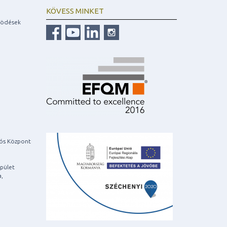
KÖVESS MINKET
ködések
iós Központ
pület
a,