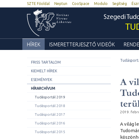
SZTE Főoldal
Neptun
CooSpace
Modulo
Segítség
Észr
Szegedi Tu
TU
HÍREK
ISMERETTERJESZTŐ VIDEÓK
RENDE
Tudásport
FRISS TARTALOM
KIEMELT HÍREK
A vi
ESEMÉNYEK
HÍRARCHÍVUM
Tudo
Tudásportál 2019
terü
Tudásportál 2018
2019. febr
Tudásportál 2017
Tudásportál 2016
A világ l
Tudomány
Tudásportál 2015
köszönhe