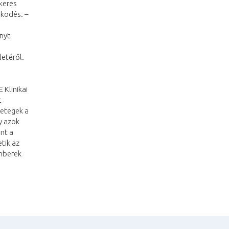
keres
űködés. –
nyt
etéről.
 Klinikai
t
betegek a
y azok
nt a
tik az
emberek