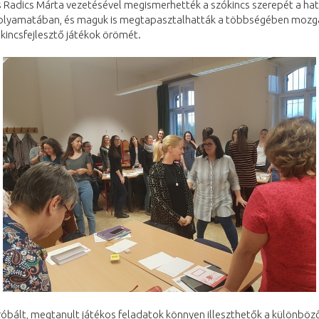
s Radics Márta vezetésével megismerhették a szókincs szerepét a ha
folyamatában, és maguk is megtapasztalhatták a többségében mozg
ókincsfejlesztő játékok örömét.
próbált, megtanult játékos feladatok könnyen illeszthetők a különböz