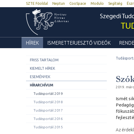
SZTE Főoldal
Neptun
CooSpace
Modulo
Segítség
Észr
Szegedi Tu
TU
HÍREK
ISMERETTERJESZTŐ VIDEÓK
RENDE
Tudásport
FRISS TARTALOM
KIEMELT HÍREK
Szók
ESEMÉNYEK
HÍRARCHÍVUM
2019. márc
Tudásportál 2019
Ismét si
Tudásportál 2018
Pedagógu
Tudásportál 2017
fókuszáb
fejleszté
Tudásportál 2016
Tudásportál 2015
Az érdekl