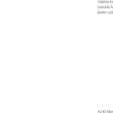
Valéria é
tanulás 
kísért sz
Az itt ki