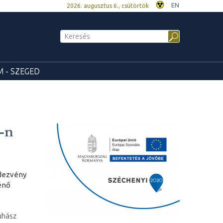
EN
2026. augusztus 6., csütörtök
 - SZEGED
-n
ndezvény
énő
uhász