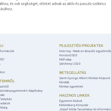
khoz, és sok segítséget, ötletet adnak az aktív és passzív szókincs
ásához.
LI
FEJLESZTÉSI PROJEKTEK
információk
Interreg - Határon átnyúló együttmű
Horizon2020
ZTE?
NKFI alap
k
Széchenyi 2020
átor
BETEGELLÁTÁS
Szent-Györgyi Albert Klinikai Központ
ETEMRŐL
Klinikák
szöntő
Klinikai ügyeletek
udományegyetemért Alapítvány
zás
HASZNOS LINKEK
felépítés
Egyetemi klubok
 adatok
Klebelsberg Könyvtár
lőség
József Attila Tanulmányi és Informác