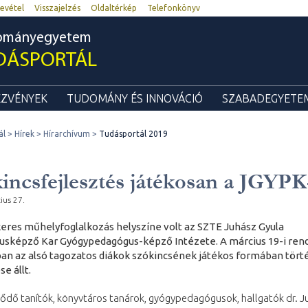
evétel
Visszajelzés
Oldaltérkép
Telefonkönyv
dományegyetem
DÁSPORTÁL
ZVÉNYEK
TUDOMÁNY ÉS INNOVÁCIÓ
SZABADEGYETEM
ál
Hírek
Hírarchívum
Tudásportál 2019
incsfejlesztés játékosan a JGYPK
ius 27.
keres műhelyfoglalkozás helyszíne volt az SZTE Juhász Gyula
sképző Kar Gyógypedagógus-képző Intézete. A március 19-i re
an az alsó tagozatos diákok szókincsének játékos formában tört
se állt.
ődő tanítók, könyvtáros tanárok, gyógypedagógusok, hallgatók dr. J