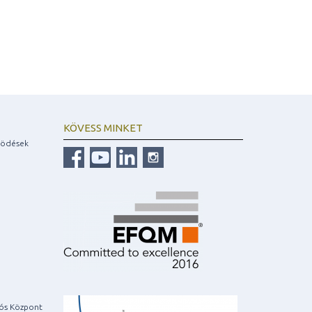
KÖVESS MINKET
ködések
iós Központ