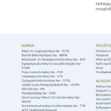
tantárgya
mozgósít
KAROK
FELVÉTE
Állam- és Jogtudományi Kar - ÁJTK
Felvételi 
Bartók Béla Művészeti Kar - BBMK
Képzések
Bölcsészet- és Társadalomtudományi Kar - BTK
Miért az S
Egészségtudományi és Szociális Képzési Kar -
Nyílt napo
ETSZK
Hírek
Fogorvostudományi Kar - FOK
Pontkalkul
Gazdaságtudományi Kar - GTK
Gyógyszerésztudományi Kar - GYTK
AZ EGY
Juhász Gyula Pedagógusképző Kar - JGYPK
Rektori kö
Mérnöki Kar - MK
Szegedi T
Mezőgazdasági Kar - MGK
Bemutatko
Szent-Györgyi Albert Orvostudományi Kar -
Szervezeti 
SZAOK
Közérdekű
Természettudományi és Informatikai Kar - TTIK
Esélyegyen
SZTE Tanárképző Központ