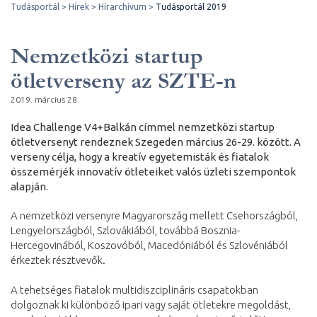
Tudásportál
Hírek
Hírarchívum
Tudásportál 2019
Nemzetközi startup
ötletverseny az SZTE-n
2019. március 28.
Idea Challenge V4+Balkán címmel nemzetközi startup
ötletversenyt rendeznek Szegeden március 26-29. között. A
verseny célja, hogy a kreatív egyetemisták és fiatalok
összemérjék innovatív ötleteiket valós üzleti szempontok
alapján.
A nemzetközi versenyre Magyarország mellett Csehországból,
Lengyelországból, Szlovákiából, továbbá Bosznia-
Hercegovinából, Koszovóból, Macedóniából és Szlovéniából
érkeztek résztvevők.
A tehetséges fiatalok multidiszciplináris csapatokban
dolgoznak ki különböző ipari vagy saját ötletekre megoldást,