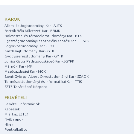
KAROK
Állam- és Jogtudományi Kar - ÁJTK
Bartók Béla Művészeti Kar - BBMK
Bölcsészet- és Társadalomtudományi Kar - BTK
Egészségtudományi és Szociális Képzési Kar - ETSZK
Fogorvostudományi Kar - FOK
Gazdaságtudományi Kar - GTK
Gyógyszerésztudományi Kar - GYTK
Juhász Gyula Pedagógusképző Kar - JGYPK
Mérnöki Kar - MK
Mezőgazdasági Kar - MGK
Szent-Györgyi Albert Orvostudományi Kar - SZAOK
Természettudományi és Informatikai Kar - TTIK
SZTE Tanárképző Központ
FELVÉTELI
Felvételi információk
Képzések
Miért az SZTE?
Nyílt napok
Hírek
Pontkalkulátor