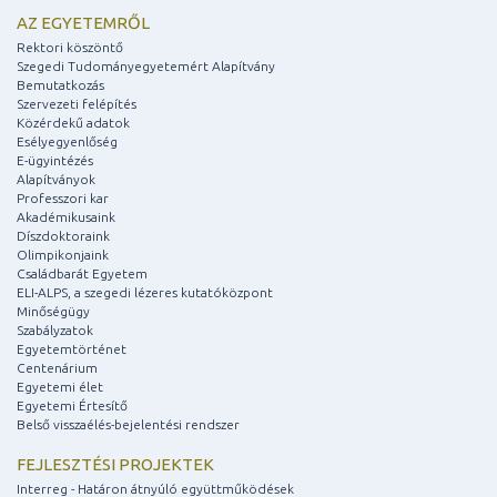
AZ EGYETEMRŐL
Rektori köszöntő
Szegedi Tudományegyetemért Alapítvány
Bemutatkozás
Szervezeti felépítés
Közérdekű adatok
Esélyegyenlőség
E-ügyintézés
Alapítványok
Professzori kar
Akadémikusaink
Díszdoktoraink
Olimpikonjaink
Családbarát Egyetem
ELI-ALPS, a szegedi lézeres kutatóközpont
Minőségügy
Szabályzatok
Egyetemtörténet
Centenárium
Egyetemi élet
Egyetemi Értesítő
Belső visszaélés-bejelentési rendszer
FEJLESZTÉSI PROJEKTEK
Interreg - Határon átnyúló együttműködések