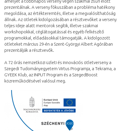
amelyet a többnapos verseny végén szakmai zsűri előtt
prezentálnak. A verseny fókuszában a probléma hatékony
megoldása, az értékteremtés, illetve a megvalósíthatóság
állnak. Az ötletek kidolgozásában a résztvevőket a verseny
teljes ideje alatt mentorok segítik, illetve szakmai
workshopokkal, céglátogatással és egyéb felkészítő
programokkal, előadásokkal támogatják. A kidolgozott
ötleteket március 29-én a Szent-Györgyi Albert Agórában
prezentálják a résztvevők.
A 72 órás nemzetközi üzleti és innovációs ötletverseny a
Szegedi Tudományegyetem Virtus Programja, a Tekrama, a
GYEEK Klub, az INPUT Program és a SzegedBoost
közreműködésével valósul meg.