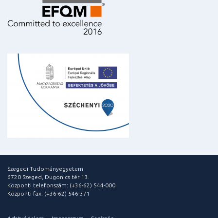
Szegedi Tudományegyetem
6720 Szeged, Dugonics tér 13.
Központi telefonszám: (+36-62) 544-000
Központi fax: (+36-62) 546-371