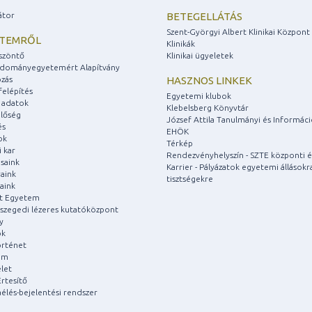
átor
BETEGELLÁTÁS
Szent-Györgyi Albert Klinikai Központ
ETEMRŐL
Klinikák
szöntő
Klinikai ügyeletek
udományegyetemért Alapítvány
zás
HASZNOS LINKEK
felépítés
Egyetemi klubok
 adatok
Klebelsberg Könyvtár
lőség
József Attila Tanulmányi és Informác
és
EHÖK
ok
Térkép
 kar
Rendezvényhelyszín - SZTE központi é
saink
Karrier - Pályázatok egyetemi állásokr
aink
tisztségekre
aink
át Egyetem
a szegedi lézeres kutatóközpont
y
ok
rténet
um
let
rtesítő
aélés-bejelentési rendszer