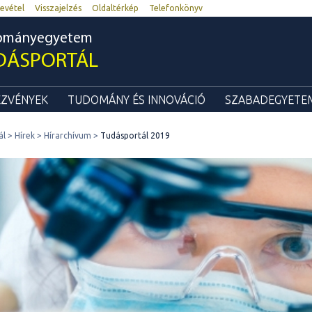
evétel
Visszajelzés
Oldaltérkép
Telefonkönyv
dományegyetem
DÁSPORTÁL
ZVÉNYEK
TUDOMÁNY ÉS INNOVÁCIÓ
SZABADEGYETEM
ál
Hírek
Hírarchívum
Tudásportál 2019