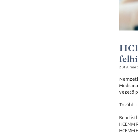
HCE
felh
2019. márc
Nemzetkö
Medicina
vezető p
További r
Beadási h
HCEMM Re
HCEMM He