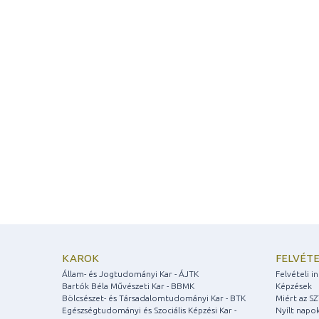
KAROK
FELVÉTE
Állam- és Jogtudományi Kar - ÁJTK
Felvételi 
Bartók Béla Művészeti Kar - BBMK
Képzések
Bölcsészet- és Társadalomtudományi Kar - BTK
Miért az S
Egészségtudományi és Szociális Képzési Kar -
Nyílt napo