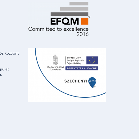
iós Központ
pület
a,