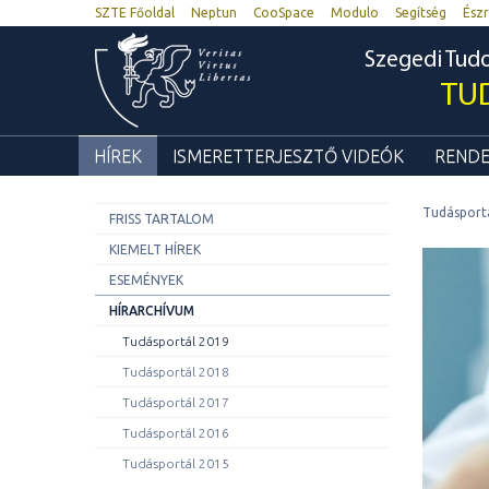
SZTE Főoldal
Neptun
CooSpace
Modulo
Segítség
Észr
Szegedi Tu
TU
HÍREK
ISMERETTERJESZTŐ VIDEÓK
RENDE
Tudásport
FRISS TARTALOM
KIEMELT HÍREK
ESEMÉNYEK
HÍRARCHÍVUM
Tudásportál 2019
Tudásportál 2018
Tudásportál 2017
Tudásportál 2016
Tudásportál 2015