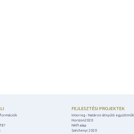
LI
FEJLESZTÉSI PROJEKTEK
információk
Interreg - Határon átnyúló együttmű
Horizon2020
ZTE?
NKFI alap
k
Széchenyi 2020