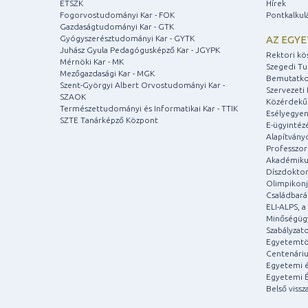
ETSZK
Hírek
Fogorvostudományi Kar - FOK
Pontkalkul
Gazdaságtudományi Kar - GTK
Gyógyszerésztudományi Kar - GYTK
AZ EGY
Juhász Gyula Pedagógusképző Kar - JGYPK
Rektori kö
Mérnöki Kar - MK
Szegedi T
Mezőgazdasági Kar - MGK
Bemutatko
Szent-Györgyi Albert Orvostudományi Kar -
Szervezeti 
SZAOK
Közérdekű
Természettudományi és Informatikai Kar - TTIK
Esélyegyen
SZTE Tanárképző Központ
E-ügyintéz
Alapítvány
Professzori
Akadémiku
Díszdoktor
Olimpikonj
Családbar
ELI-ALPS, 
Minőségüg
Szabályzat
Egyetemtö
Centenári
Egyetemi é
Egyetemi É
Belső vissz