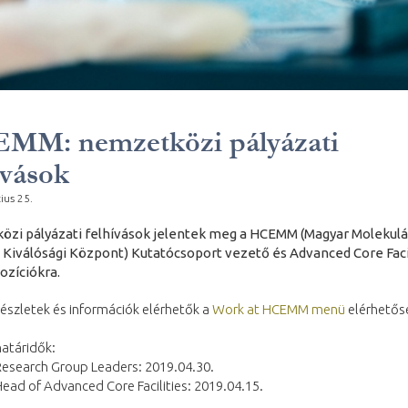
MM: nemzetközi pályázati
ívások
ius 25.
zi pályázati felhívások jelentek meg a HCEMM (Magyar Molekulá
 Kiválósági Központ) Kutatócsoport vezető és Advanced Core Faci
ozíciókra.
észletek és információk elérhetők a
Work at HCEMM menü
elérhetős
atáridők:
search Group Leaders: 2019.04.30.
ad of Advanced Core Facilities: 2019.04.15.