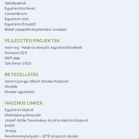
Szabályzatok
Egyetemtörténet
Centenárium
Egyetemi élet
Egyetemi Értesítő
Belső visszaélés-bejelentési rendszer
FEJLESZTÉSI PROJEKTEK
Interreg - Határon átnyúló együttműködések
Horizon2020
NKFI alap
Széchenyi 2020
BETEGELLÁTÁS
Szent-Györgyi Albert Klinikai Központ
Klinikák
Klinikai ügyeletek
HASZNOS LINKEK
Egyetemi klubok
Klebelsberg Könyvtár
József Attila Tanulmányi és Információs Központ
EHÖK
Térkép
Rendezvényhelyszín - SZTE központi épület