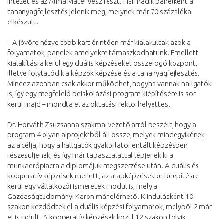
Intézet és az Alma Mater vesz részt. Harmadik panelként a
tananyagfejlesztés jelenik meg, melynek már 70 százaléka
elkészült.
– A jövőre nézve több kart érintően már kialakultak azok a
folyamatok, panelek amelyekre támaszkodhatunk. Emellett
kialakításra kerül egy duális képzéseket összefogó központ,
illetve folytatódik a képzők képzése és a tananyagfejlesztés.
Mindez azonban csak akkor működhet, hogyha vannak hallgatók
is, így egy megfelelő beiskolázási program kiépítésére is sor
kerül majd – mondta el az oktatási rektorhelyettes.
Dr. Horváth Zsuzsanna szakmai vezető arról beszélt, hogy a
program 4 olyan alprojektből áll össze, melyek mindegyikének
az a célja, hogy a hallgatók gyakorlatorientált képzésben
részesüljenek, és így már tapasztalattal lépjenek ki a
munkaerőpiacra a diplomájuk megszerzése után. A duális és
kooperatív képzések mellett, az alapképzésekbe beépítésre
kerül egy vállalkozói ismeretek modul is, mely a
Gazdaságtudományi Karon már elérhető. Kiindulásként 10
szakon kezdődtek el a duális képzési folyamatok, melyből 2 már
el is indult. A kooperatív képzések közül 12 szakon folyik