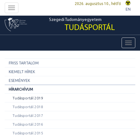
2026. augusztus 10., hétfő
Toggle
EN
navigation
Szegedi Tudományegyetem
TUDÁSPORTÁL
Toggl
navig
FRISS TARTALOM
KIEMELT HÍREK
ESEMÉNYEK
HÍRARCHÍVUM
Tudásportál 2019
Tudásportál 2018
Tudásportál 2017
Tudásportál 2016
Tudásportál 2015