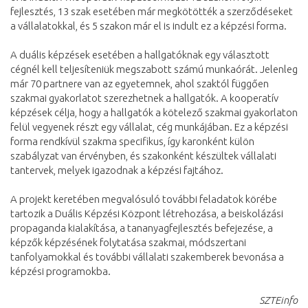
fejlesztés, 13 szak esetében már megkötötték a szerződéseket
a vállalatokkal, és 5 szakon már el is indult ez a képzési forma.
A duális képzések esetében a hallgatóknak egy választott
cégnél kell teljesíteniük megszabott számú munkaórát. Jelenleg
már 70 partnere van az egyetemnek, ahol szaktól függően
szakmai gyakorlatot szerezhetnek a hallgatók. A kooperatív
képzések célja, hogy a hallgatók a kötelező szakmai gyakorlaton
felül vegyenek részt egy vállalat, cég munkájában. Ez a képzési
forma rendkívül szakma specifikus, így karonként külön
szabályzat van érvényben, és szakonként készültek vállalati
tantervek, melyek igazodnak a képzési fajtához.
A projekt keretében megvalósuló további feladatok körébe
tartozik a Duális Képzési Központ létrehozása, a beiskolázási
propaganda kialakítása, a tananyagfejlesztés befejezése, a
képzők képzésének folytatása szakmai, módszertani
tanfolyamokkal és további vállalati szakemberek bevonása a
képzési programokba.
SZTEinfo