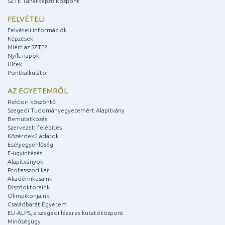
SZTE Tanárképző Központ
FELVÉTELI
Felvételi információk
Képzések
Miért az SZTE?
Nyílt napok
Hírek
Pontkalkulátor
AZ EGYETEMRŐL
Rektori köszöntő
Szegedi Tudományegyetemért Alapítvány
Bemutatkozás
Szervezeti felépítés
Közérdekű adatok
Esélyegyenlőség
E-ügyintézés
Alapítványok
Professzori kar
Akadémikusaink
Díszdoktoraink
Olimpikonjaink
Családbarát Egyetem
ELI-ALPS, a szegedi lézeres kutatóközpont
Minőségügy