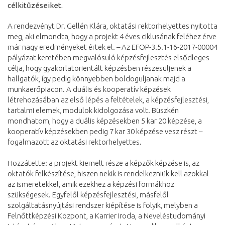
célkitűzéseiket.
A rendezvényt Dr. Gellén Klára, oktatási rektorhelyettes nyitotta
meg, aki elmondta, hogy a projekt 4 éves ciklusának feléhez érve
már nagy eredményeket értek el. – Az EFOP-3.5.1-16-2017-00004
pályázat keretében megvalósuló képzésfejlesztés elsődleges
célja, hogy gyakorlatorientált képzésben részesüljenek a
hallgatók, így pedig könnyebben boldoguljanak majd a
munkaerőpiacon. A duális és kooperatív képzések
létrehozásában az első lépés a feltételek, a képzésfejlesztési,
tartalmi elemek, modulok kidolgozása volt. Büszkén
mondhatom, hogy a duális képzésekben 5 kar 20 képzése, a
kooperatív képzésekben pedig 7 kar 30 képzése vesz részt –
fogalmazott az oktatási rektorhelyettes.
Hozzátette: a projekt kiemelt része a képzők képzése is, az
oktatók felkészítése, hiszen nekik is rendelkezniük kell azokkal
az ismeretekkel, amik ezekhez a képzési formákhoz
szükségesek. Egyfelől képzésfejlesztési, másfelől
szolgáltatásnyújtási rendszer kiépítése is folyik, melyben a
Felnőttképzési Központ, a Karrier Iroda, a Neveléstudományi