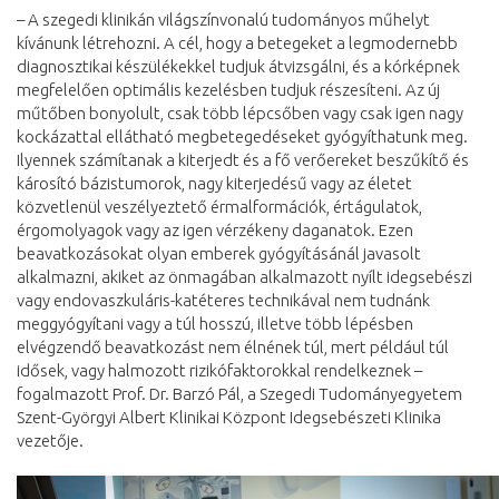
– A szegedi klinikán világszínvonalú tudományos műhelyt
kívánunk létrehozni. A cél, hogy a betegeket a legmodernebb
diagnosztikai készülékekkel tudjuk átvizsgálni, és a kórképnek
megfelelően optimális kezelésben tudjuk részesíteni. Az új
műtőben bonyolult, csak több lépcsőben vagy csak igen nagy
kockázattal ellátható megbetegedéseket gyógyíthatunk meg.
Ilyennek számítanak a kiterjedt és a fő verőereket beszűkítő és
károsító bázistumorok, nagy kiterjedésű vagy az életet
közvetlenül veszélyeztető érmalformációk, értágulatok,
érgomolyagok vagy az igen vérzékeny daganatok. Ezen
beavatkozásokat olyan emberek gyógyításánál javasolt
alkalmazni, akiket az önmagában alkalmazott nyílt idegsebészi
vagy endovaszkuláris-katéteres technikával nem tudnánk
meggyógyítani vagy a túl hosszú, illetve több lépésben
elvégzendő beavatkozást nem élnének túl, mert például túl
idősek, vagy halmozott rizikófaktorokkal rendelkeznek –
fogalmazott Prof. Dr. Barzó Pál, a Szegedi Tudományegyetem
Szent-Györgyi Albert Klinikai Központ Idegsebészeti Klinika
vezetője.