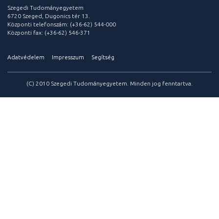
Szegedi Tudományegyetem
6720 Szeged, Dugonics tér 13.
Központi telefonszám: (+36-62) 544-000
Központi fax: (+36-62) 546-371
Adatvédelem
Impresszum
Segítség
(C) 2010 Szegedi Tudományegyetem. Minden jog fenntartva.