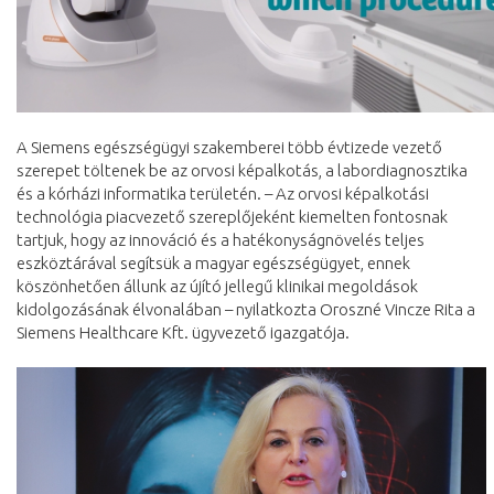
A Siemens egészségügyi szakemberei több évtizede vezető
szerepet töltenek be az orvosi képalkotás, a labordiagnosztika
és a kórházi informatika területén. – Az orvosi képalkotási
technológia piacvezető szereplőjeként kiemelten fontosnak
tartjuk, hogy az innováció és a hatékonyságnövelés teljes
eszköztárával segítsük a magyar egészségügyet, ennek
köszönhetően állunk az újító jellegű klinikai megoldások
kidolgozásának élvonalában – nyilatkozta Oroszné Vincze Rita a
Siemens Healthcare Kft. ügyvezető igazgatója.