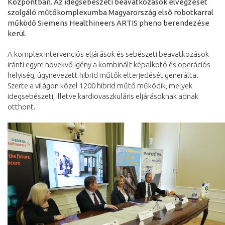
Központban. Az idegsebészeti beavatkozások elvégzését
szolgáló műtőkomplexumba Magyarország első robotkarral
működő Siemens Healthineers ARTIS pheno berendezése
kerül.
A komplex intervenciós eljárások és sebészeti beavatkozások
iránti egyre növekvő igény a kombinált képalkotó és operációs
helyiség, úgynevezett hibrid műtők elterjedését generálta.
Szerte a világon közel 1200 hibrid műtő működik, melyek
idegsebészeti, illetve kardiovaszkuláris eljárásoknak adnak
otthont.