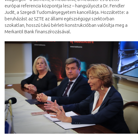
európai referencia központja lesz – hangsúlyozta Dr. Fendler
Judit, a Szegedi Tudományegyetem kancellárja. Hozzátette: a
beruházást az SZTE az állami egészségügyi szektorban
szokatlan, hosszú távú bérleti konstrukcióban valósítja meg a
Merkantil Bank finanszírozásával.