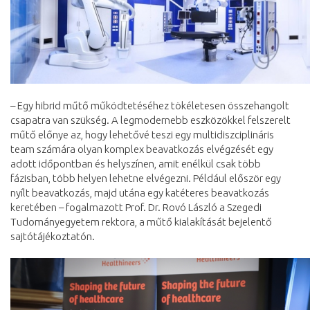
– Egy hibrid műtő működtetéséhez tökéletesen összehangolt
csapatra van szükség. A legmodernebb eszközökkel felszerelt
műtő előnye az, hogy lehetővé teszi egy multidiszciplináris
team számára olyan komplex beavatkozás elvégzését egy
adott időpontban és helyszínen, amit enélkül csak több
fázisban, több helyen lehetne elvégezni. Például először egy
nyílt beavatkozás, majd utána egy katéteres beavatkozás
keretében – fogalmazott Prof. Dr. Rovó László a Szegedi
Tudományegyetem rektora, a műtő kialakítását bejelentő
sajtótájékoztatón.