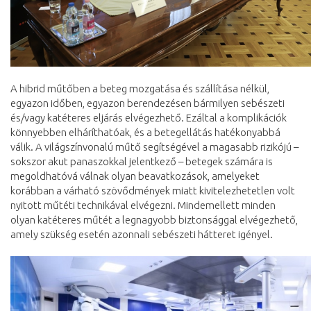
A hibrid műtőben a beteg mozgatása és szállítása nélkül,
egyazon időben, egyazon berendezésen bármilyen sebészeti
és/vagy katéteres eljárás elvégezhető. Ezáltal a komplikációk
könnyebben elháríthatóak, és a betegellátás hatékonyabbá
válik. A világszínvonalú műtő segítségével a magasabb rizikójú –
sokszor akut panaszokkal jelentkező – betegek számára is
megoldhatóvá válnak olyan beavatkozások, amelyeket
korábban a várható szövődmények miatt kivitelezhetetlen volt
nyitott műtéti technikával elvégezni. Mindemellett minden
olyan katéteres műtét a legnagyobb biztonsággal elvégezhető,
amely szükség esetén azonnali sebészeti hátteret igényel.