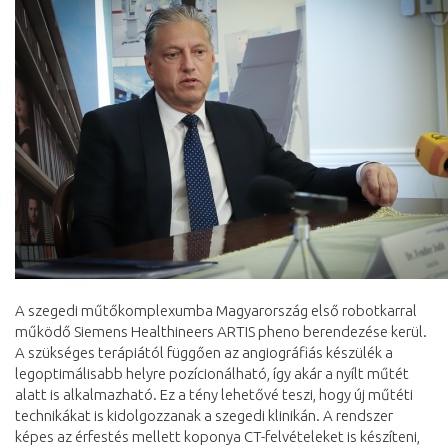
A szegedi műtőkomplexumba Magyarország első robotkarral
működő Siemens Healthineers ARTIS pheno berendezése kerül.
A szükséges terápiától függően az angiográfiás készülék a
legoptimálisabb helyre pozícionálható, így akár a nyílt műtét
alatt is alkalmazható. Ez a tény lehetővé teszi, hogy új műtéti
technikákat is kidolgozzanak a szegedi klinikán. A rendszer
képes az érfestés mellett koponya CT-felvételeket is készíteni,