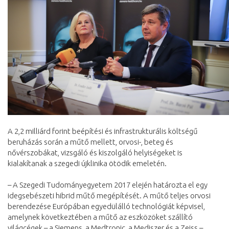
A 2,2 milliárd forint beépítési és infrastrukturális költségű
beruházás során a műtő mellett, orvosi-, beteg és
nővérszobákat, vizsgáló és kiszolgáló helyiségeket is
kialakítanak a szegedi újklinika ötödik emeletén.
– A Szegedi Tudományegyetem 2017 elején határozta el egy
idegsebészeti hibrid műtő megépítését. A műtő teljes orvosi
berendezése Európában egyedülálló technológiát képvisel,
amelynek következtében a műtő az eszközöket szállító
világcégek – a Siemens, a Medtronic, a Mediszer és a Zeiss –