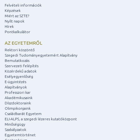
Felvételi információk
Képzések
Miért az SZTE?
Nyílt napok
Hírek
Pontkalkulátor
AZ EGYETEMRŐL
Rektori köszöntő
Szegedi Tudományegyetemért Alapítvány
Bemutatkozás
Szervezeti felépítés
Közérdekű adatok
Esélyegyenlőség
E-ügyintézés
Alapítványok
Professzori kar
Akadémikusaink
Díszdoktoraink
Olimpikonjaink
Családbarát Egyetem
ELI-ALPS, a szegedi lézeres kutatóközpont
Minőségügy
Szabályzatok
Egyetemtörténet