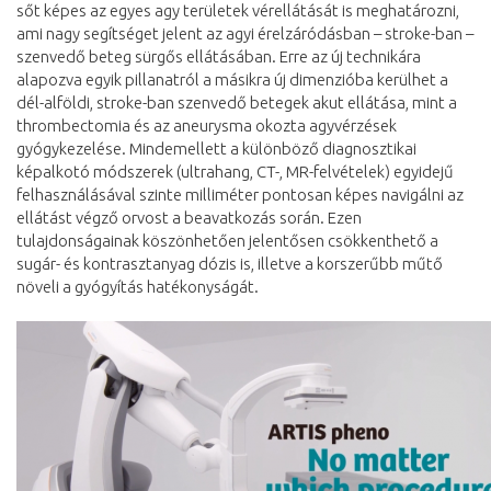
sőt képes az egyes agy területek vérellátását is meghatározni,
ami nagy segítséget jelent az agyi érelzáródásban – stroke-ban –
szenvedő beteg sürgős ellátásában. Erre az új technikára
alapozva egyik pillanatról a másikra új dimenzióba kerülhet a
dél-alföldi, stroke-ban szenvedő betegek akut ellátása, mint a
thrombectomia és az aneurysma okozta agyvérzések
gyógykezelése. Mindemellett a különböző diagnosztikai
képalkotó módszerek (ultrahang, CT-, MR-felvételek) egyidejű
felhasználásával szinte milliméter pontosan képes navigálni az
ellátást végző orvost a beavatkozás során. Ezen
tulajdonságainak köszönhetően jelentősen csökkenthető a
sugár- és kontrasztanyag dózis is, illetve a korszerűbb műtő
növeli a gyógyítás hatékonyságát.