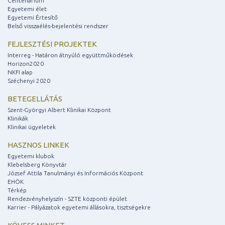
Centenárium
Egyetemi élet
Egyetemi Értesítő
Belső visszaélés-bejelentési rendszer
FEJLESZTÉSI PROJEKTEK
Interreg - Határon átnyúló együttműködések
Horizon2020
NKFI alap
Széchenyi 2020
BETEGELLÁTÁS
Szent-Györgyi Albert Klinikai Központ
Klinikák
Klinikai ügyeletek
HASZNOS LINKEK
Egyetemi klubok
Klebelsberg Könyvtár
József Attila Tanulmányi és Információs Központ
EHÖK
Térkép
Rendezvényhelyszín - SZTE központi épület
Karrier - Pályázatok egyetemi állásokra, tisztségekre