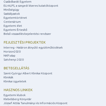
Családbarát Egyetem
ELI-ALPS, a szegedi lézeres kutatóközpont
Minőségügy
Szabályzatok
Egyetemtörténet
Centenárium
Egyetemi élet
Egyetemi Értesítő
Belső visszaélés-bejelentési rendszer
FEJLESZTÉSI PROJEKTEK
Interreg - Határon átnyúló együttműködések
Horizon2020
NKFI alap
Széchenyi 2020
BETEGELLÁTÁS
Szent-Györgyi Albert Klinikai Központ
Klinikák
Klinikai ügyeletek
HASZNOS LINKEK
Egyetemi klubok
Klebelsberg Könyvtár
József Attila Tanulmányi és Információs Központ