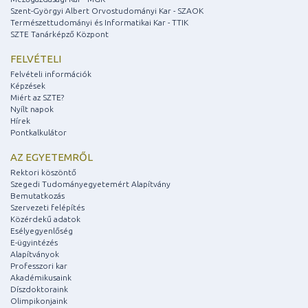
Szent-Györgyi Albert Orvostudományi Kar - SZAOK
Természettudományi és Informatikai Kar - TTIK
SZTE Tanárképző Központ
FELVÉTELI
Felvételi információk
Képzések
Miért az SZTE?
Nyílt napok
Hírek
Pontkalkulátor
AZ EGYETEMRŐL
Rektori köszöntő
Szegedi Tudományegyetemért Alapítvány
Bemutatkozás
Szervezeti felépítés
Közérdekű adatok
Esélyegyenlőség
E-ügyintézés
Alapítványok
Professzori kar
Akadémikusaink
Díszdoktoraink
Olimpikonjaink