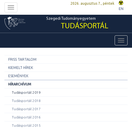
2026. augusztus 7., péntek
Toggle
EN
navigation
Szegedi Tudományegyetem
TUDÁSPORTÁL
Toggl
navig
FRISS TARTALOM
KIEMELT HÍREK
ESEMÉNYEK
HÍRARCHÍVUM
Tudásportál 2019
Tudásportál 2018
Tudásportál 2017
Tudásportál 2016
Tudásportál 2015