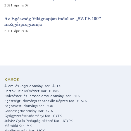
2021. április 07.
Az Egészség Világnapján indul az „SZTE 100”
mozgásprogramja
2021. április 07.
KAROK
Állam- és Jogtudományi Kar - ÁJTK
Bartók Béla Művészeti Kar - BBMK
Bölcsészet- és Társadalomtudományi Kar - BTK
Egészségtudományi és Szociális Képzési Kar - ETSZK
Fogorvostudományi Kar - FOK
Gazdaságtudományi Kar - GTK
Gyógyszerésztudományi Kar - GYTK
Juhász Gyula Pedagógusképző Kar - JGYPK
Mérnöki Kar - MK
Mezőgazdasági Kar - MGK