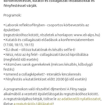
körbevezetéssel, kutatói és csillagászati előadásokkal és
fényfestéssel várják.
Programok:
• Laborok reflektorfényben - csoportos körbevezetés az
épületben
(regisztrációhoz kötött, részletek a honlapon: www.eli-alps.hu)
• Kutatói és csillagászati előadások a konferenciateremben
(17:00, 18:15, 19:15)
• ELI divat – öltözz kutatónak és készíts selfie-t!
• Nézz, nézz az ég felé! - csillagászati távcső kipróbálása
(megfelelő idő esetén)
• Kézműves sarok gyerekeknek (mécses készítés, kőbolygó
festés)
• Ismered a csillagképeket? - interaktív kincskeresés
• Fényfestés a kutatóintézet előtt 20:00 (jó idő esetén)
A programokon való részvétel díjmentes! A Fény napja
alkalmából a vezetett épületlátogatás regisztrációhoz kötött.
A regisztrációjához kérjük, töltse le
az adatkezelői nyilatkozatot
,
illetve
a regisztrációs táblázatot
!