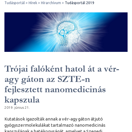
Tudásportál
Hírek
Hírarchívum
Tudásportál 2019
Trójai falóként hatol át a vér-
agy gáton az SZTE-n
fejlesztett nanomedicinás
kapszula
2019. június 21.
Kutatások igazolták annak a vér-agy gáton átjutó
gyógyszermolekulákat tartalmazó nanomedicinás
kapszulának a hatékonyságát, amelyet a Szegedi