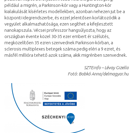
például a migrén, a Parkinson-kór vagy a Huntington-kór
kialakulását kísérletes modellekben, azonban nehezen jut be a
központi idegrendszerbe, és ezzel jelentősen korlátozódik a
vegyület alkalmazhatósága, ezen segíthet a kifejlesztett
nanokapszula. Vécsei professzor hangsúlyozta, hogy az
országban évente közel 30-35 ezer embert ér szélütés,
megközelítően 35 ezren szenvednek Parkinson-kórban, a
sclerosis multiplexes betegek száma pedig eléri a 9 ezret, és
másfél millióra tehető azok száma, akik migrénben szenvednek.
SZTEinfo – Lévay Gizella
Fotó: Bobkó Anna/delmagyar.hu