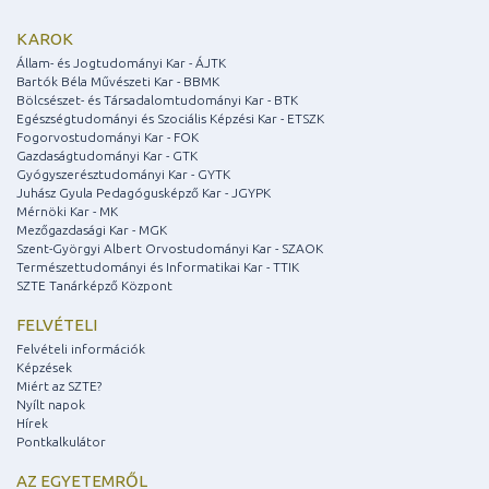
KAROK
Állam- és Jogtudományi Kar - ÁJTK
Bartók Béla Művészeti Kar - BBMK
Bölcsészet- és Társadalomtudományi Kar - BTK
Egészségtudományi és Szociális Képzési Kar - ETSZK
Fogorvostudományi Kar - FOK
Gazdaságtudományi Kar - GTK
Gyógyszerésztudományi Kar - GYTK
Juhász Gyula Pedagógusképző Kar - JGYPK
Mérnöki Kar - MK
Mezőgazdasági Kar - MGK
Szent-Györgyi Albert Orvostudományi Kar - SZAOK
Természettudományi és Informatikai Kar - TTIK
SZTE Tanárképző Központ
FELVÉTELI
Felvételi információk
Képzések
Miért az SZTE?
Nyílt napok
Hírek
Pontkalkulátor
AZ EGYETEMRŐL