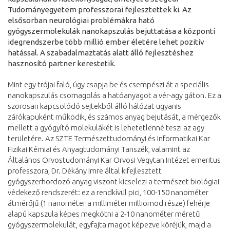
Tudományegyetem professzorai fejlesztettek ki. Az
elsősorban neurológiai problémákra ható
gyógyszermolekulák nanokapszulás bejuttatása a központi
idegrendszerbe több millió ember életére lehet pozitív
hatással. A szabadalmaztatás alatt álló fejlesztéshez
hasznosító partner kerestetik.
Mint egy trójai faló, úgy csapja be és csempészi át a speciális
nanokapszulás csomagolás a hatóanyagot a vér-agy gáton. Ez a
szorosan kapcsolódó sejtekből álló hálózat ugyanis
zárókapuként működik, és számos anyag bejutását, a mérgezők
mellett a gyógyító molekulákét is lehetetlenné teszi az agy
területére. Az SZTE Természettudományi és Informatikai Kar
Fizikai Kémiai és Anyagtudományi Tanszék, valamint az
Általános Orvostudományi Kar Orvosi Vegytan Intézet emeritus
professzora, Dr. Dékány Imre által kifejlesztett
gyógyszerhordozó anyag viszont kicselezi a természet biológiai
védekező rendszerét: ez a rendkívül pici, 100-150 nanométer
átmérőjű (1 nanométer a milliméter milliomod része) fehérje
alapú kapszula képes megkötni a 2-10 nanométer méretű
gyógyszermolekulát, egyfajta magot képezve köréjük, majd a