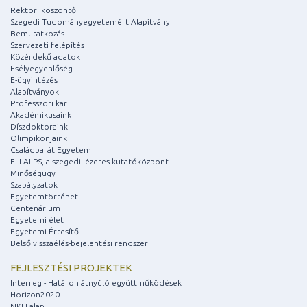
Rektori köszöntő
Szegedi Tudományegyetemért Alapítvány
Bemutatkozás
Szervezeti felépítés
Közérdekű adatok
Esélyegyenlőség
E-ügyintézés
Alapítványok
Professzori kar
Akadémikusaink
Díszdoktoraink
Olimpikonjaink
Családbarát Egyetem
ELI-ALPS, a szegedi lézeres kutatóközpont
Minőségügy
Szabályzatok
Egyetemtörténet
Centenárium
Egyetemi élet
Egyetemi Értesítő
Belső visszaélés-bejelentési rendszer
FEJLESZTÉSI PROJEKTEK
Interreg - Határon átnyúló együttműködések
Horizon2020
NKFI alap