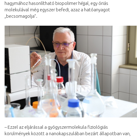
hagymához hasonlítható biopolimer héjjal, egy óriás
molekulával még egyszer befedi, azaz a hatóanyagot
„becsomagolja”.
– Ezzel az eljárással a gyógyszermolekula fiziológiás
körülmények között a nanokapszulában bezárt állapotban van,