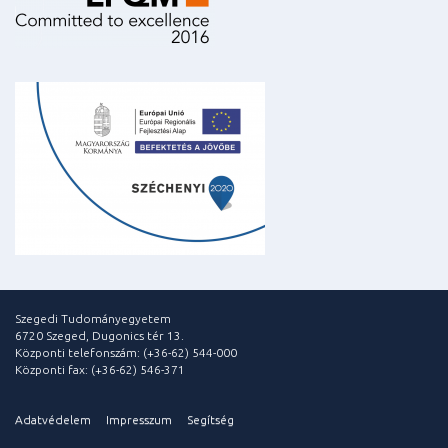
Szegedi Tudományegyetem
6720 Szeged, Dugonics tér 13.
Központi telefonszám: (+36-62) 544-000
Központi fax: (+36-62) 546-371
Adatvédelem
Impresszum
Segítség