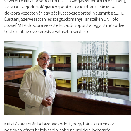
vezetette kutatócsoporttal (SZTE Gyógyszerkémiai Intézetben),
az MTA Szegedi Biológiai Központban a Krizbai István MTA
doktora vezette vér-agy gát kutatócsoporttal, valamint a SZTE
Élettani, Szervezettani és Idegtudományi Tanszékén Dr. Toldi
József MTA doktora vezette kutatócsoporttal együttműködve
több mint tíz éve keresik a választ a kérdésre.
Kutatásaik során bebizonyosodott, hogy bár a kinurénsav
pozitívan képes befolyásolni több neurológiai betegség,