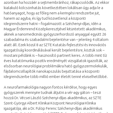
azonban ha hozzáér a sejtmembránhoz, rákapcsolódik. Az ekkor
kialakuló kölcsönhatás következtében lokálisan úgy adja le a
hatóanyagot, hogy az főleg nem a keringési rendszerbe jut,
hanem az agyba, és így tud közvetlenül a központi
idegrendszerre hatni – fogalmazott a Széchenyi-díjas, idén a
Magyar Érdemrend Középkeresztjével kitüntetett akadémikus,
akinek a nanomedicinás gyógyszerhordozó anyaggal együtt 26
szabadalma és szabadalmi bejelentése van – jelenleg 4 oltalom
alatt áll. Ezek közül 8 az SZTE Kutatás-fejlesztési és Innovációs
Igazgatóság koordinálásával került bejelentésre, köztük sok –
mostani példánk is – hasznosító partnert keres. A több mint tíz
éves kutatómunka pozitív eredményét vizsgálatok igazolták, az
elsősorban neurológiai problémákra ható gyógyszermolekulák,
fájdalomcsillapítók nanokapszulás bejuttatása a központi
idegrendszerbe több millió ember életét tenné elviselhetőbbé.
A neurofarmakológia nagyon fontos kérdése, hogy egyes
gyógyszerek mennyire tudnak átjutni a vér-agy gáton – teszi
hozzá Dr. Vécsei László Széchenyi-díjas akadémikus, az SZTE
Szent-Györgyi Albert Klinikai Központ Neurológiai Klinika
igazgatója, aki a Dr. Fülöp Ferenc Széchenyi-díjas akadémikus