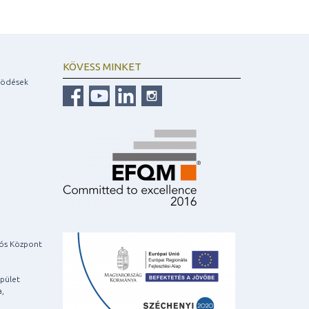
KÖVESS MINKET
ködések
iós Központ
pület
a,