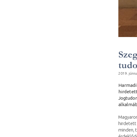
Szeg
tud
2019. júniu
Harmadik
hirdetet
Jogtudom
alkalmáb
Magyaror
hirdetett
minden, 
érdeklődő