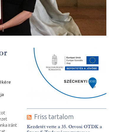
or
lékére
ja
tot
Friss tartalom
ezet
nka iránt
Kezdetét vette a 35. Orvosi OTDK a
tat,