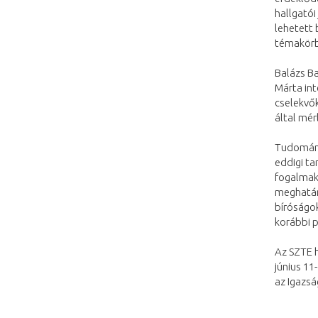
hallgatói
lehetett 
témakörb
Balázs B
Márta int
cselekvő
által mér
Tudomány
eddigi t
fogalmak
meghatár
bíróságok
korábbi p
Az SZTE h
június 1
az Igazsá