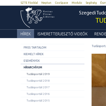
SZTE Főoldal
Neptun
CooSpace
Modulo
Segítség
Észr
Szegedi Tu
TU
HÍREK
ISMERETTERJESZTŐ VIDEÓK
RENDE
Tudásport
FRISS TARTALOM
KIEMELT HÍREK
ESEMÉNYEK
HÍRARCHÍVUM
Tudásportál 2019
Tudásportál 2018
Tudásportál 2017
Tudásportál 2016
Tudásportál 2015