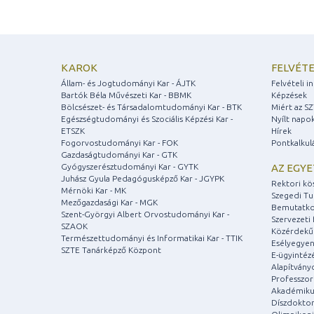
KAROK
FELVÉTE
Állam- és Jogtudományi Kar - ÁJTK
Felvételi 
Bartók Béla Művészeti Kar - BBMK
Képzések
Bölcsészet- és Társadalomtudományi Kar - BTK
Miért az S
Egészségtudományi és Szociális Képzési Kar -
Nyílt napo
ETSZK
Hírek
Fogorvostudományi Kar - FOK
Pontkalkul
Gazdaságtudományi Kar - GTK
Gyógyszerésztudományi Kar - GYTK
AZ EGY
Juhász Gyula Pedagógusképző Kar - JGYPK
Rektori kö
Mérnöki Kar - MK
Szegedi T
Mezőgazdasági Kar - MGK
Bemutatko
Szent-Györgyi Albert Orvostudományi Kar -
Szervezeti 
SZAOK
Közérdekű
Természettudományi és Informatikai Kar - TTIK
Esélyegyen
SZTE Tanárképző Központ
E-ügyintéz
Alapítvány
Professzori
Akadémiku
Díszdoktor