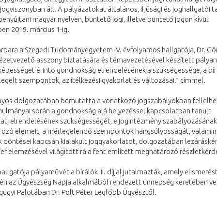
 jogviszonyban áll. A pályázatokat általános, ifjúsági és joghallgatói
benyújtani magyar nyelven, büntető jogi, illetve büntető jogon kívüli
en 2019. március 1-ig.
arbara a Szegedi Tudományegyetem IV. évfolyamos hallgatója, Dr. Gö
ézetvezető asszony biztatására és témavezetésével készített pályam
képességet érintő gondnokság elrendelésének a szükségessége, a bí
legelt szempontok, az ítélkezési gyakorlat és változásai.” címmel.
os dolgozatában bemutatta a vonatkozó jogszabályokban fellelhe
anulmányai során a gondnokság alá helyezéssel kapcsolatban tanult
at, elrendelésének szükségességét, e jogintézmény szabályozásának
ozó elemeit, a mérlegelendő szempontok hangsúlyosságát, valamin
 döntései kapcsán kialakult joggyakorlatot, dolgozatában lezáráské
er elemzésével világított rá a fent említett meghatározó részletkérd
allgatója pályaművét a bírálók III. díjjal jutalmazták, amely elismerés
1-én az Ügyészség Napja alkalmából rendezett ünnepség keretében ve
gügyi Palotában Dr. Polt Péter Legfőbb Ügyésztől.