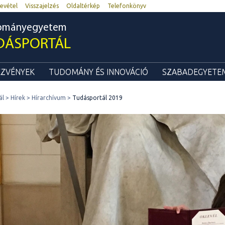
evétel
Visszajelzés
Oldaltérkép
Telefonkönyv
dományegyetem
DÁSPORTÁL
ZVÉNYEK
TUDOMÁNY ÉS INNOVÁCIÓ
SZABADEGYETEM
ál
Hírek
Hírarchívum
Tudásportál 2019