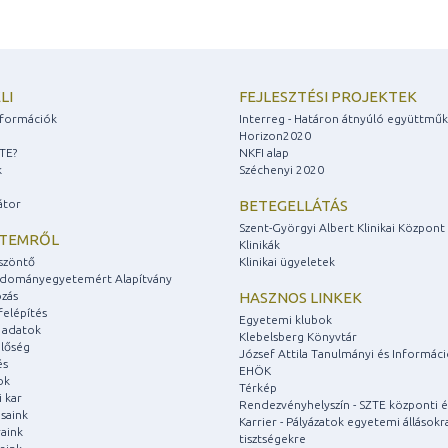
LI
FEJLESZTÉSI PROJEKTEK
információk
Interreg - Határon átnyúló együttmű
Horizon2020
ZTE?
NKFI alap
k
Széchenyi 2020
átor
BETEGELLÁTÁS
Szent-Györgyi Albert Klinikai Központ
ETEMRŐL
Klinikák
szöntő
Klinikai ügyeletek
udományegyetemért Alapítvány
zás
HASZNOS LINKEK
felépítés
Egyetemi klubok
 adatok
Klebelsberg Könyvtár
lőség
József Attila Tanulmányi és Informác
és
EHÖK
ok
Térkép
 kar
Rendezvényhelyszín - SZTE központi é
saink
Karrier - Pályázatok egyetemi állásokr
aink
tisztségekre