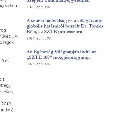
Szegedi Tudományegyetemen
 tagozaton
2021. április 07.
A szuezi hajóválság és a világjárvány
globális hatásairól beszélt Dr. Tomka
rög
Béla, az SZTE professzora
űvet. „ A
2021. április 07.
róságok
Az Egészség Világnapján indul az
„SZTE 100” mozgásprogramja
tő és
2021. április 07.
t a
nt egy
ésekre.
t 2019.
hette át