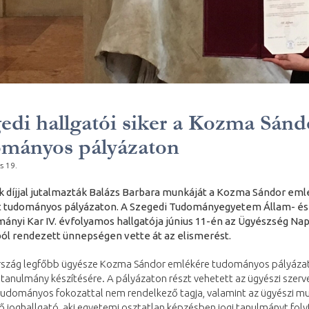
edi hallgatói siker a Kozma Sánd
ományos pályázaton
s 19.
 díjjal jutalmazták Balázs Barbara munkáját a Kozma Sándor em
t tudományos pályázaton. A Szegedi Tudományegyetem Állam- és
ányi Kar IV. évfolyamos hallgatója június 11-én az Ügyészség Nap
ól rendezett ünnepségen vette át az elismerést.
szág legfőbb ügyésze Kozma Sándor emlékére tudományos pályáza
 tanulmány készítésére. A pályázaton részt vehetett az ügyészi szerv
tudományos fokozattal nem rendelkező tagja, valamint az ügyészi mu
 joghallgató, aki egyetemi osztatlan képzésben jogi tanulmányt foly