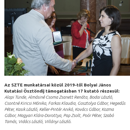
Az SZTE munkatársai közül 2019-től Bolyai János
Kutatási Ösztöndíj támogatásban 17 kutató részesül:
Alapi Tünde, Almásiné Csoma Zsanett Renáta, Bodai László,
Csontné Kiricsi Mónika, Farkas Klaudia, Gosztolya Gábor, Hegedűs
Péter, Kasik László, Keller-Pintér Anikó, Kovács Gábor, Kozma
Gábor, Magyari Klára-Dorottya, Pap Zsolt, Poór Péter, Szabó
Tamás, Vidács László, Villányi László
.