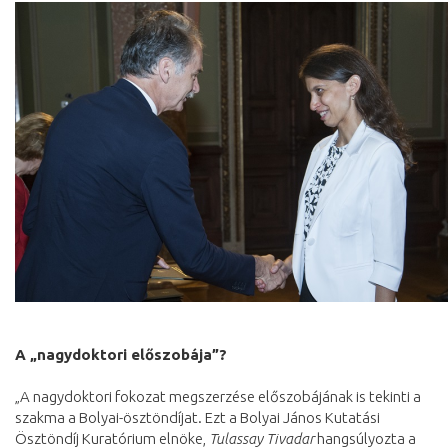
A „nagydoktori előszobája”?
„A nagydoktori fokozat megszerzése előszobájának is tekinti a
szakma a Bolyai-ösztöndíjat. Ezt a Bolyai János Kutatási
Ösztöndíj Kuratórium elnöke,
Tulassay Tivadar
hangsúlyozta a