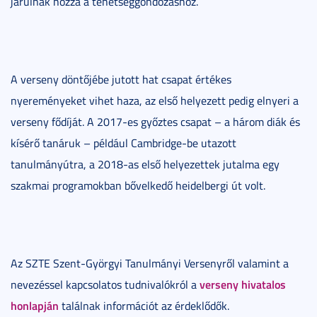
járulnak hozzá a tehetséggondozáshoz.
A verseny döntőjébe jutott hat csapat értékes
nyereményeket vihet haza, az első helyezett pedig elnyeri a
verseny fődíját. A 2017-es győztes csapat – a három diák és
kísérő tanáruk – például Cambridge-be utazott
tanulmányútra, a 2018-as első helyezettek jutalma egy
szakmai programokban bővelkedő heidelbergi út volt.
Az SZTE Szent-Györgyi Tanulmányi Versenyről valamint a
verseny hivatalos
nevezéssel kapcsolatos tudnivalókról a
honlapján
találnak információt az érdeklődők.