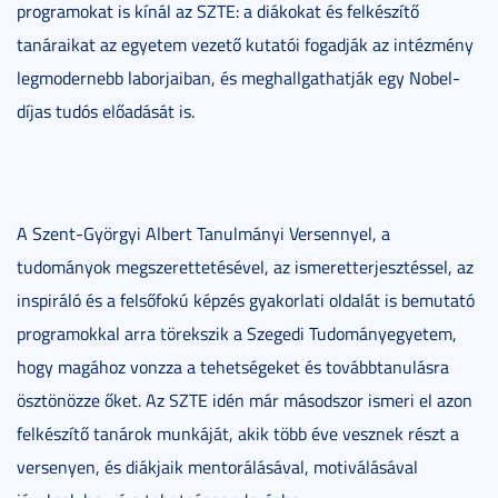
programokat is kínál az SZTE: a diákokat és felkészítő
tanáraikat az egyetem vezető kutatói fogadják az intézmény
legmodernebb laborjaiban, és meghallgathatják egy Nobel-
díjas tudós előadását is.
A Szent-Györgyi Albert Tanulmányi Versennyel, a
tudományok megszerettetésével, az ismeretterjesztéssel, az
inspiráló és a felsőfokú képzés gyakorlati oldalát is bemutató
programokkal arra törekszik a Szegedi Tudományegyetem,
hogy magához vonzza a tehetségeket és továbbtanulásra
ösztönözze őket. Az SZTE idén már másodszor ismeri el azon
felkészítő tanárok munkáját, akik több éve vesznek részt a
versenyen, és diákjaik mentorálásával, motiválásával