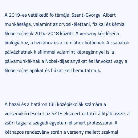
A 2019-es vetélkedő fő témája: Szent-Györgyi Albert
munkássága, valamint az orvosi-élettani, fizikai és kémiai
Nobel-díjasok 2014-2018 között. A verseny kérdései a
biológiához, a fizikához és a kémiához kötődnek. A csapatok
pályázhatnak kisfilmmel valamint képregénnyel is: a
pályamunkáknak a Nobel-díjas anyákat és lányokat vagy a
Nobel-díjas apákat és fiúkat kell bemutatniuk.
A hazai és a határon túli középiskolák számára a
versenykérdéseket az SZTE elismert oktatói állítják össze, a
zsűri tagjai a szegedi egyetem elismert professzorai. A
kétnapos rendezvény során a verseny mellett szakmai