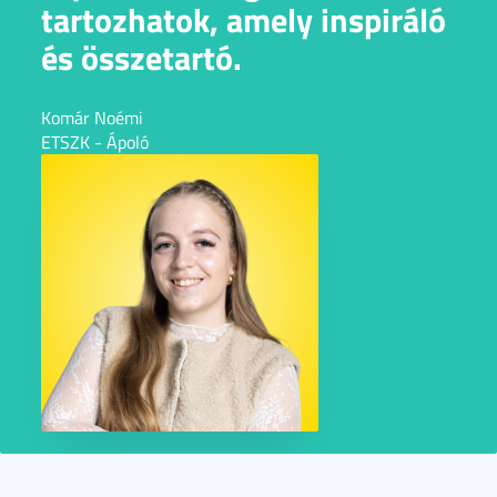
tartozhatok, amely inspiráló
és összetartó.
Komár Noémi
ETSZK - Ápoló