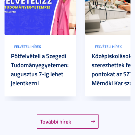
FELVÉTELI HÍREK
FELVÉTELI HÍREK
Pótfelvételi a Szegedi
Középiskolások
Tudományegyetemen:
szerezhettek felv
augusztus 7-ig lehet
pontokat az SZT
jelentkezni
Mérnöki Kar sza
További hírek