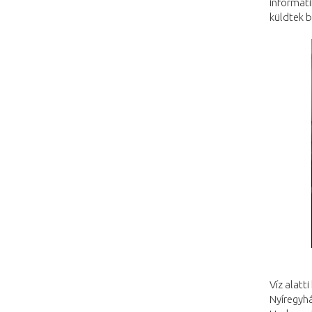
informati
küldtek 
Víz alatt
Nyíregyh