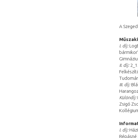
A Szegedi
Műszaki
I. díj:
LogB
bármikor
Gimnázi
II. díj:
2_13
Felkészít
Tudomány
III. díj:
Blá
Harangoz
Különdíj:
Zsigó Zso
Kollégiu
Informa
I. díj:
Háziz
Répásné 