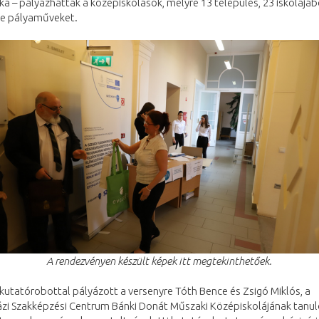
ka – pályázhattak a középiskolások, melyre 13 település, 23 iskolájáb
be pályaműveket.
A rendezvényen készült képek itt megtekinthetőek.
i kutatórobottal pályázott a versenyre Tóth Bence és Zsigó Miklós, a
ázi Szakképzési Centrum Bánki Donát Műszaki Középiskolájának tanul