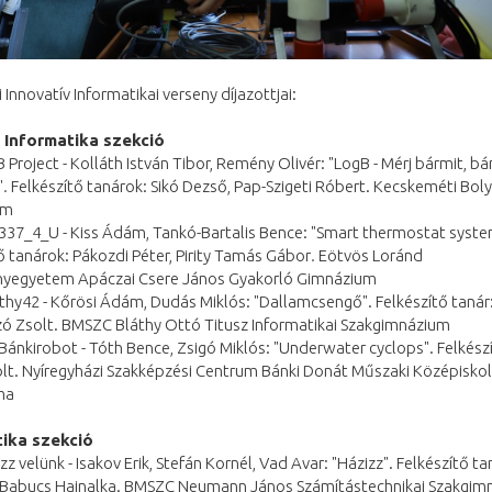
 Innovatív Informatikai verseny díjazottjai:
 Informatika szekció
 Project - Kolláth István Tibor, Remény Olivér: "LogB - Mérj bármit, bá
"
.
Felkészítő tanárok: Sikó Dezső, Pap-Szigeti Róbert. Kecskeméti Bol
um
37_4_U - Kiss Ádám, Tankó-Bartalis Bence: "Smart thermostat syst
ő tanárok: Pákozdi Péter, Pirity Tamás Gábor
.
Eötvös Loránd
egyetem Apáczai Csere János Gyakorló Gimnázium
thy42 - Kőrösi Ádám, Dudás Miklós: "Dallamcsengő". Felkészítő tanár
ó Zsolt. BMSZC Bláthy Ottó Titusz Informatikai Szakgimnázium
Bánkirobot - Tóth Bence, Zsigó Miklós: "Underwater cyclops". Felkészí
lt. Nyíregyházi Szakképzési Centrum Bánki Donát Műszaki Középiskol
ma
tika szekció
z velünk - Isakov Erik, Stefán Kornél, Vad Avar: "Házizz". Felkészítő ta
Babucs Hajnalka. BMSZC Neumann János Számítástechnikai Szakgim