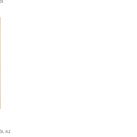
ól
ói. Az