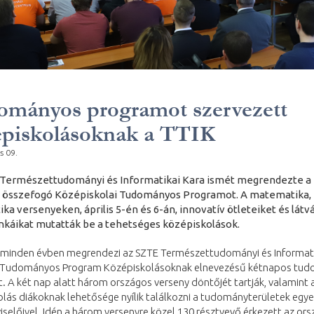
mányos programot szervezett
épiskolásoknak a TTIK
s 09.
Természettudományi és Informatikai Kara ismét megrendezte a
 összefogó Középiskolai Tudományos Programot. A matematika, f
ika versenyeken, április 5-én és 6-án, innovatív ötleteiket és lát
káikat mutatták be a tehetséges középiskolások.
 minden évben megrendezi az SZTE Természettudományi és Informati
v Tudományos Program Középiskolásoknak elnevezésű kétnapos tu
 A két nap alatt három országos verseny döntőjét tartják, valamint 
lás diákoknak lehetősége nyílik találkozni a tudományterületek egy
viselőivel. Idén a három versenyre közel 130 résztvevő érkezett az ors