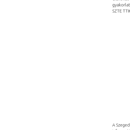
gyakorlat
SZTE TTI
A Szegedi