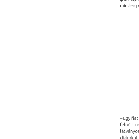
minden p
– Egy fia
felnőtt m
látványos
diákokat 