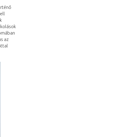
örténő
ell
k
skolások
 Rómában
us az
attal