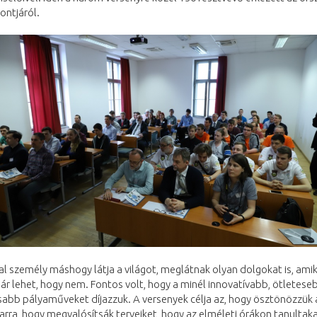
ontjáról.
tal személy máshogy látja a világot, meglátnak olyan dolgokat is, ami
ár lehet, hogy nem. Fontos volt, hogy a minél innovatívabb, ötletese
abb pályaműveket díjazzuk. A versenyek célja az, hogy ösztönözzük 
arra, hogy megvalósítsák terveiket, hogy az elméleti órákon tanultaka