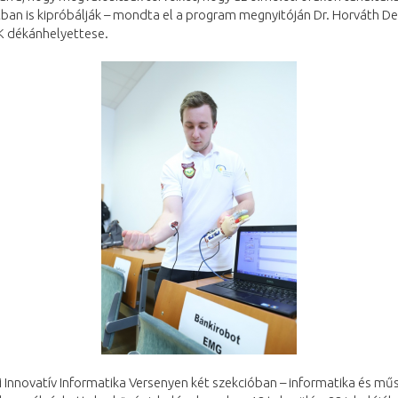
ban is kipróbálják – mondta el a program megnyitóján Dr. Horváth De
K dékánhelyettese.
 Innovatív Informatika Versenyen két szekcióban – informatika és mű