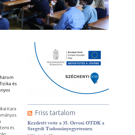
 három
izika és
ványos
kai Kara
Friss tartalom
dományos
a
Kezdetét vette a 35. Orvosi OTDK a
etemi és
Szegedi Tudományegyetemen
zág