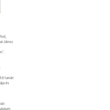
rhol,
yai János
em"
.
:
tő tanár:
ája és
nár:
názium