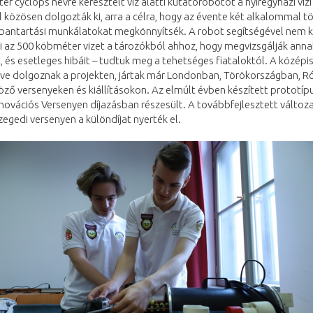
r cyclops névre keresztelt víz alatti kutatórobotot a nyíregyházi vízi
közösen dolgozták ki, arra a célra, hogy az évente két alkalommal t
rbantartási munkálatokat megkönnyítsék. A robot segítségével nem k
 az 500 köbméter vizet a tározókból ahhoz, hogy megvizsgálják anna
, és esetleges hibáit – tudtuk meg a tehetséges fiataloktól. A középi
éve dolgoznak a projekten, jártak már Londonban, Törökországban,
öző versenyeken és kiállításokon. Az elmúlt évben készített prototíp
Innovációs Versenyen díjazásban részesült. A továbbfejlesztett változ
zegedi versenyen a különdíjat nyerték el.