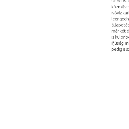
Underwate
közművel 
ivóvíz ka
leengedni
állapotát
már két 
is különb
Ifjúsági 
pedig a s