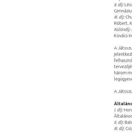
II. díj:
Léva
Gimnázi
III. díj:
Chu
Róbert. 
Különdíj:
Kovács Ir
A Játsszu
jelentkez
felhaszn
tervezőj
három meg
legügyese
A Játsszun
Általáno
I. díj
: Hor
Általáno
II. díj
: Ba
III. díj
: Cs