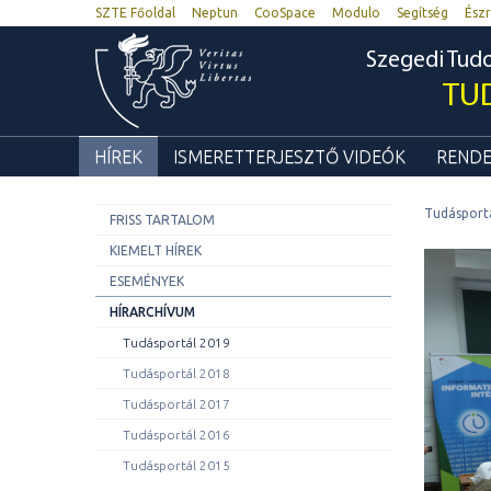
SZTE Főoldal
Neptun
CooSpace
Modulo
Segítség
Észr
Szegedi Tu
TU
HÍREK
ISMERETTERJESZTŐ VIDEÓK
RENDE
Tudásport
FRISS TARTALOM
KIEMELT HÍREK
ESEMÉNYEK
HÍRARCHÍVUM
Tudásportál 2019
Tudásportál 2018
Tudásportál 2017
Tudásportál 2016
Tudásportál 2015