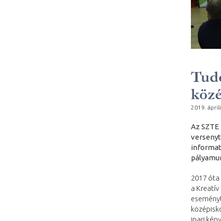
Tudo
köz
2019. áprili
Az SZTE 
versenyt
informat
pályamun
2017 óta
a Kreatí
eseményt.
középisko
ipari kép