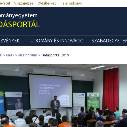
evétel
Visszajelzés
Oldaltérkép
Telefonkönyv
dományegyetem
DÁSPORTÁL
ZVÉNYEK
TUDOMÁNY ÉS INNOVÁCIÓ
SZABADEGYETEM
ál
Hírek
Hírarchívum
Tudásportál 2019