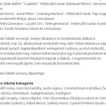
i Zalán Bálint: "Graphite". Felkészítő tanár: Bärnkopf Bence. Városma
um
ck Norris - Antal Péter: "Learning Machine". Felkészítő tanár: Pap-Szig
Kecskeméti Bolyai János Gimnázium
ANN Generator - Laczkó Örs: "ANN generator". FelkészÍtő tanár: Kon
én. Kerék Általános Iskola és Gimnázium
nk fizikát! versenyt, melyre általános és középiskolás diákok is
hettek, már 20. alkalommal rendezték meg. Idén Telkes Máriára a na
álását kutató, Napkirálynőként emlegetett tudósra, az első működő 
ére emlékeztek meg. Három héten keresztül egy tudománytörténeti k
oldandó kísérleti feladatot kaptak a diákok. A legötletesebb és
bb versenyzők április 5-én mutatták be kísérletüket.
k fizikát! verseny díjazottjai:
s iskolai kategória
váth Anna, Gönczöl Kamilla, Justin Ágnes. Constantinum Katolikus Ó
s Iskola, Gimnázium, Szakgimnázium, Kollégium
logh Gergely, Cziprisz Balázs. Fóti Ökumenikus Általános Iskola és Gi
izmadia Szabolcs, Rábel Bence, Székely Hunor. Gyömrői Fekete István