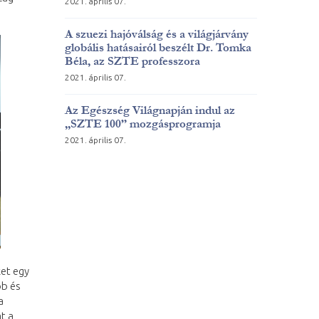
2021. április 07.
A szuezi hajóválság és a világjárvány
globális hatásairól beszélt Dr. Tomka
Béla, az SZTE professzora
2021. április 07.
Az Egészség Világnapján indul az
„SZTE 100” mozgásprogramja
2021. április 07.
ket egy
bb és
a
t a