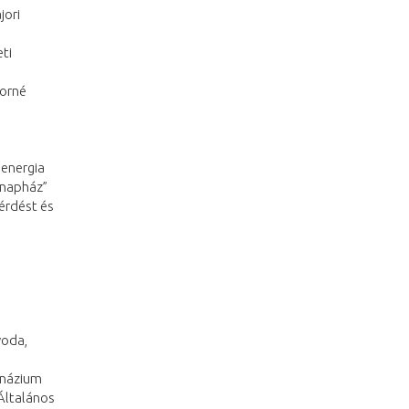
jori
eti
dorné
penergia
„napház”
érdést és
voda,
mnázium
 Általános