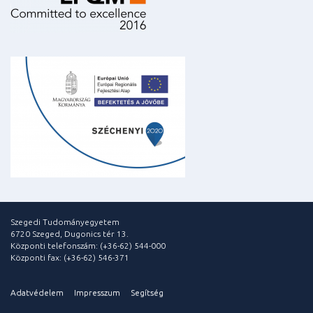
Szegedi Tudományegyetem
6720 Szeged, Dugonics tér 13.
Központi telefonszám: (+36-62) 544-000
Központi fax: (+36-62) 546-371
Adatvédelem
Impresszum
Segítség