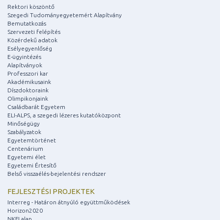
Rektori köszöntő
Szegedi Tudományegyetemért Alapítvány
Bemutatkozás
Szervezeti felépítés
Közérdekű adatok
Esélyegyenlőség
E-ügyintézés
Alapítványok
Professzori kar
Akadémikusaink
Díszdoktoraink
Olimpikonjaink
Családbarát Egyetem
ELI-ALPS, a szegedi lézeres kutatóközpont
Minőségügy
Szabályzatok
Egyetemtörténet
Centenárium
Egyetemi élet
Egyetemi Értesítő
Belső visszaélés-bejelentési rendszer
FEJLESZTÉSI PROJEKTEK
Interreg - Határon átnyúló együttműködések
Horizon2020
NKFI alap