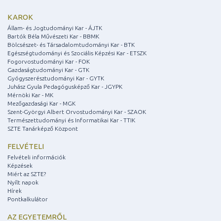
KAROK
Állam- és Jogtudományi Kar - ÁJTK
Bartók Béla Művészeti Kar - BBMK
Bölcsészet- és Társadalomtudományi Kar - BTK
Egészségtudományi és Szociális Képzési Kar - ETSZK
Fogorvostudományi Kar - FOK
Gazdaságtudományi Kar - GTK
Gyógyszerésztudományi Kar - GYTK
Juhász Gyula Pedagógusképző Kar - JGYPK
Mérnöki Kar - MK
Mezőgazdasági Kar - MGK
Szent-Györgyi Albert Orvostudományi Kar - SZAOK
Természettudományi és Informatikai Kar - TTIK
SZTE Tanárképző Központ
FELVÉTELI
Felvételi információk
Képzések
Miért az SZTE?
Nyílt napok
Hírek
Pontkalkulátor
AZ EGYETEMRŐL