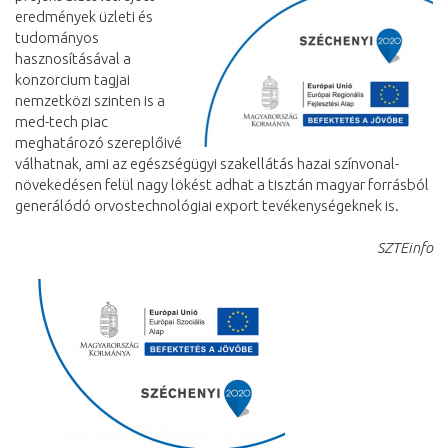
eredmények üzleti és
tudományos
hasznosításával a
konzorcium tagjai
nemzetközi szinten is a
med-tech piac
meghatározó szereplőivé
válhatnak, ami az egészségügyi szakellátás hazai színvonal-
növekedésen felül nagy lökést adhat a tisztán magyar forrásból
generálódó orvostechnológiai export tevékenységeknek is.
SZTEinfo