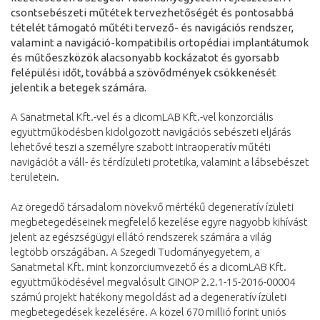
csontsebészeti műtétek tervezhetőségét és pontosabbá
tételét támogató műtéti tervező- és navigációs rendszer,
valamint a navigáció-kompatibilis ortopédiai implantátumok
és műtőeszközök alacsonyabb kockázatot és gyorsabb
felépülési időt, továbbá a szövődmények csökkenését
jelentik a betegek számára.
A Sanatmetal Kft.-vel és a dicomLAB Kft.-vel konzorciális
együttműködésben kidolgozott navigációs sebészeti eljárás
lehetővé teszi a személyre szabott intraoperatív műtéti
navigációt a váll- és térdízületi protetika, valamint a lábsebészet
területein.
Az öregedő társadalom növekvő mértékű degeneratív ízületi
megbetegedéseinek megfelelő kezelése egyre nagyobb kihívást
jelent az egészségügyi ellátó rendszerek számára a világ
legtöbb országában. A Szegedi Tudományegyetem, a
Sanatmetal Kft. mint konzorciumvezető és a dicomLAB Kft.
együttműködésével megvalósult GINOP 2.2.1-15-2016-00004
számú projekt hatékony megoldást ad a degeneratív ízületi
megbetegedések kezelésére. A közel 670 millió forint uniós