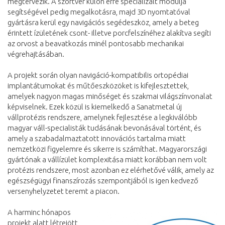
megtervezik. A szoftver külön erre specializált modulja
segítségével pedig megalkotásra, majd 3D nyomtatóval
gyártásra kerül egy navigációs segédeszköz, amely a beteg
érintett ízületének csont- illetve porcfelszínéhez alakítva segíti
az orvost a beavatkozás minél pontosabb mechanikai
végrehajtásában.
A projekt során olyan navigáció-kompatibilis ortopédiai
implantátumokat és műtőeszközöket is kifejlesztettek,
amelyek nagyon magas minőséget és szakmai világszínvonalat
képviselnek. Ezek közül is kiemelkedő a Sanatmetal új
vállprotézis rendszere, amelynek fejlesztése a legkiválóbb
magyar váll-specialisták tudásának bevonásával történt, és
amely a szabadalmaztatott innovációs tartalma miatt
nemzetközi figyelemre és sikerre is számíthat. Magyarországi
gyártónak a vállízület komplexitása miatt korábban nem volt
protézis rendszere, most azonban ez elérhetővé válik, amely az
egészségügyi finanszírozás szempontjából is igen kedvező
versenyhelyzetet teremt a piacon.
A harminc hónapos
projekt alatt létrejött