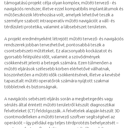
támogatású projekt célja olyan komplex, műtéti tervező - és
navigációs rendszer, illetve ezzel kompatibilis implantátumok és
műtőeszközök létrehozása volt, amelyek lehetővé teszik a
személyre szabott intraoperatív műtéti navigációt a váll- és
térdízületi protetika, valamint a lábsebészet területein.
A projekt eredményeként létrejött műtéti tervező- és navigációs
rendszerek jobban tervezhetővé, pontosabbá teszik a
csontsebészeti műtéteket. Ez alacsonyabb kockázatot és
gyorsabb felépülési időt, valamint a szövődmények
csökkenését jelenti a betegek számára. Ezen túlmenően a
műtéti eljárások szélesebb körben elérhetővé válhatnak,
köszönhetően a műtéti idők csökkentésének, illetve a kevésbé
tapasztalt műtéti operatőrök számára nyújtott szakmai
többletnek és biztonságnak.
A navigációs sebészeti eljárás során a megbetegedés vagy
sérülés által érintett műtéti területről készült diagnosztikai
felvételeket (CT) feldolgozzák. A felvételek alapján készült 3D
csontmodelleken a műtéti tervező szoftver segítségével az
operációt – így például egy teljes térdprotézis behelyezését –