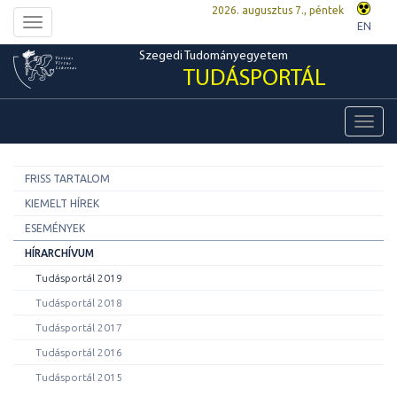
2026. augusztus 7., péntek
Toggle
EN
navigation
Szegedi Tudományegyetem
TUDÁSPORTÁL
Toggl
navig
FRISS TARTALOM
KIEMELT HÍREK
ESEMÉNYEK
HÍRARCHÍVUM
Tudásportál 2019
Tudásportál 2018
Tudásportál 2017
Tudásportál 2016
Tudásportál 2015