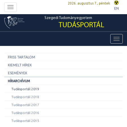
2026. augusztus 7., péntek
Toggle
EN
navigation
Szegedi Tudományegyetem
TUDÁSPORTÁL
Toggl
navig
FRISS TARTALOM
KIEMELT HÍREK
ESEMÉNYEK
HÍRARCHÍVUM
Tudásportál 2019
Tudásportál 2018
Tudásportál 2017
Tudásportál 2016
Tudásportál 2015