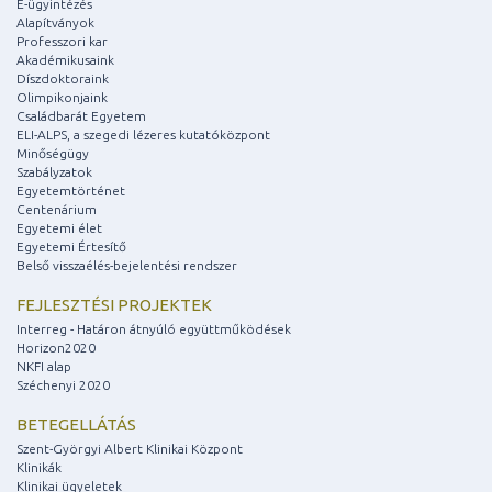
E-ügyintézés
Alapítványok
Professzori kar
Akadémikusaink
Díszdoktoraink
Olimpikonjaink
Családbarát Egyetem
ELI-ALPS, a szegedi lézeres kutatóközpont
Minőségügy
Szabályzatok
Egyetemtörténet
Centenárium
Egyetemi élet
Egyetemi Értesítő
Belső visszaélés-bejelentési rendszer
FEJLESZTÉSI PROJEKTEK
Interreg - Határon átnyúló együttműködések
Horizon2020
NKFI alap
Széchenyi 2020
BETEGELLÁTÁS
Szent-Györgyi Albert Klinikai Központ
Klinikák
Klinikai ügyeletek