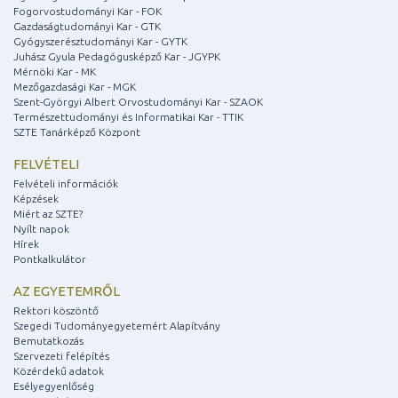
Fogorvostudományi Kar - FOK
Gazdaságtudományi Kar - GTK
Gyógyszerésztudományi Kar - GYTK
Juhász Gyula Pedagógusképző Kar - JGYPK
Mérnöki Kar - MK
Mezőgazdasági Kar - MGK
Szent-Györgyi Albert Orvostudományi Kar - SZAOK
Természettudományi és Informatikai Kar - TTIK
SZTE Tanárképző Központ
FELVÉTELI
Felvételi információk
Képzések
Miért az SZTE?
Nyílt napok
Hírek
Pontkalkulátor
AZ EGYETEMRŐL
Rektori köszöntő
Szegedi Tudományegyetemért Alapítvány
Bemutatkozás
Szervezeti felépítés
Közérdekű adatok
Esélyegyenlőség