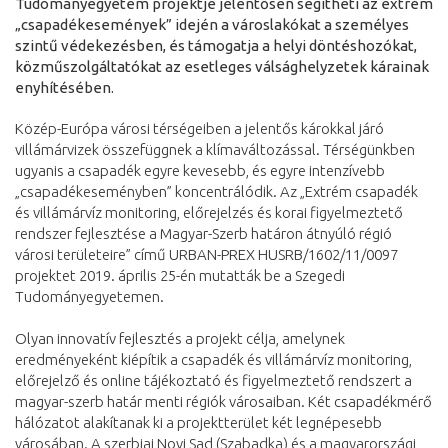
Tudományegyetem projektje jelentősen segítheti az extrém
„csapadékesemények” idején a városlakókat a személyes
szintű védekezésben, és támogatja a helyi döntéshozókat,
közműszolgáltatókat az esetleges válsághelyzetek kárainak
enyhítésében.
Közép-Európa városi térségeiben a jelentős károkkal járó
villámárvizek összefüggnek a klímaváltozással. Térségünkben
ugyanis a csapadék egyre kevesebb, és egyre intenzívebb
„csapadékeseményben” koncentrálódik. Az „Extrém csapadék
és villámárvíz monitoring, előrejelzés és korai figyelmeztető
rendszer fejlesztése a Magyar-Szerb határon átnyúló régió
városi területeire” című URBAN-PREX HUSRB/1602/11/0097
projektet 2019. április 25-én mutatták be a Szegedi
Tudományegyetemen.
Olyan innovatív fejlesztés a projekt célja, amelynek
eredményeként kiépítik a csapadék és villámárvíz monitoring,
előrejelző és online tájékoztató és figyelmeztető rendszert a
magyar-szerb határ menti régiók városaiban. Két csapadékmérő
hálózatot alakítanak ki a projektterület két legnépesebb
városában. A szerbiai Novi Sad (Szabadka) és a magyarországi