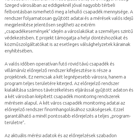
Szeged városában az eddigieknél jóval nagyobb térbeli
felbontásban ismerhető meg a lehulló csapadék mennyisége. A
rendszer folyamatosan gyűjtött adatai és a mérések valós idejű
megjelenítése jelentősen segítheti az extrém
„csapadékesemények” idején a városlakókat a személyes szintű
védekezésben. E projekt támogatja a helyi döntéshozókat és
közműszolgáltatókat is az esetleges válsághelyzetek kárainak
enyhítésében.
A valós időben operatívan futó rövid távú csapadék és
villámárvíz előrejelző rendszer kifejlesztése is része a
projektnek. Ez nemcsak a két legnépesebb városra, hanem a
program teljes területére kiterjed. Az előrejelző rendszer
kialakítása számos távérzékeléses eljárással gyűjtött adaton és
a két városban kiépített csapadék monitoring rendszerek
mérésein alapul. A két város csapadék monitoring adatai az
előrejelző rendszer finomhangolásához szükségesek. Ezzel
garantálható a minél pontosabb előrejelzés a teljes „program-
területre”.
Az aktuális mérési adatok és az előrejelzések szabadon